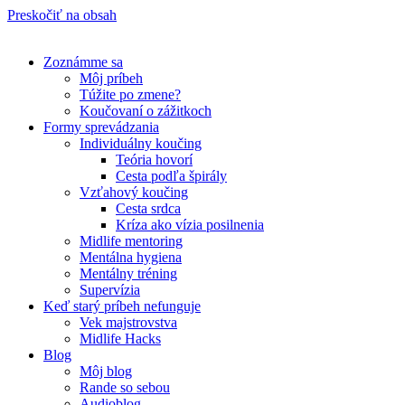
Preskočiť na obsah
Zoznámme sa
Môj príbeh
Túžite po zmene?
Koučovaní o zážitkoch
Formy sprevádzania
Individuálny koučing
Teória hovorí
Cesta podľa špirály
Vzťahový koučing
Cesta srdca
Kríza ako vízia posilnenia
Midlife mentoring
Mentálna hygiena
Mentálny tréning
Supervízia
Keď starý príbeh nefunguje
Vek majstrovstva
Midlife Hacks
Blog
Môj blog
Rande so sebou
Audioblog