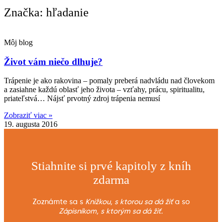
Značka: hľadanie
Môj blog
Život vám niečo dlhuje?
Trápenie je ako rakovina – pomaly preberá nadvládu nad človekom
a zasiahne každú oblasť jeho života – vzťahy, prácu, spiritualitu,
priateľstvá… Nájsť prvotný zdroj trápenia nemusí
Zobraziť viac »
19. augusta 2016
Stiahnite si prvé kapitoly z kníh
zdarma
Zoznámte sa s
Knižkou, s ktorou sa dá žiť
a so
Zápisníkom, s ktorým sa dá žiť.