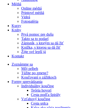
Médiá
Online médiá
Printové médiá
Videá
Fotogaléria
Kurzy
Knihy
Prvá pomoc pre dušu
Takto sa to podarí
Zápisník, s ktorým sa dá žiť
Knižka, s ktorou sa dá žiť
Žijte své lepší já
Kontakt
Zoznámme sa
Môj príbeh
Túžite po zmene?
Koučovaní o zážitkoch
Formy sprevádzania
Individuálny koučing
Teória hovorí
Cesta podľa špirály
Vzťahový koučing
Cesta srdca
Kríza ako vízia posilnenia