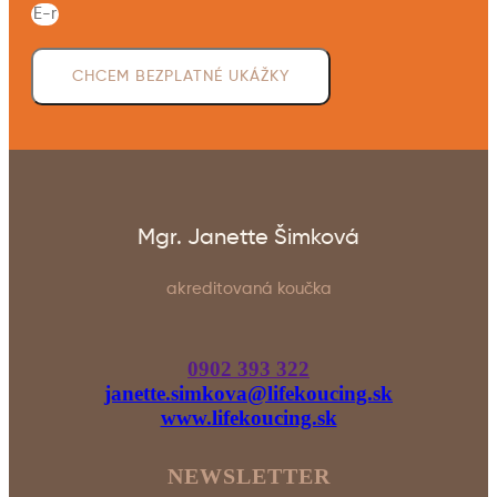
CHCEM BEZPLATNÉ UKÁŽKY
Mgr. Janette Šimková
akreditovaná koučka
0902 393 322
janette.simkova@lifekoucing.sk
www.lifekoucing.sk
NEWSLETTER