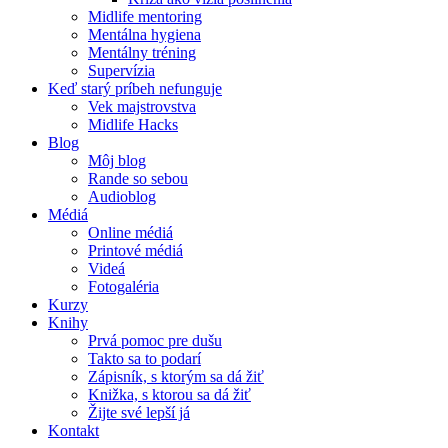
Midlife mentoring
Mentálna hygiena
Mentálny tréning
Supervízia
Keď starý príbeh nefunguje
Vek majstrovstva
Midlife Hacks
Blog
Môj blog
Rande so sebou
Audioblog
Médiá
Online médiá
Printové médiá
Videá
Fotogaléria
Kurzy
Knihy
Prvá pomoc pre dušu
Takto sa to podarí
Zápisník, s ktorým sa dá žiť
Knižka, s ktorou sa dá žiť
Žijte své lepší já
Kontakt