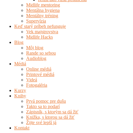
Midlife mentoring
Mentálna hygiena
Mentálny tréning
Supervízia
Keď starý príbeh nefunguje
Vek majstrovstva
Midlife Hacks
Blog
Môj blog
Rande so sebou
Audioblog
Médiá
Online médiá
Printové médiá
Videá
Fotogaléria
Kurzy
Knihy
Prvá pomoc pre dušu
Takto sa to podarí
Zápisník, s ktorým sa dá žiť
Knižka, s ktorou sa dá žiť
Žijte své lepší já
Kontakt