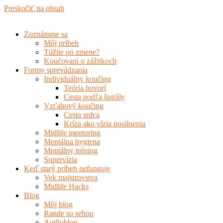
Preskočiť na obsah
Zoznámme sa
Môj príbeh
Túžite po zmene?
Koučovaní o zážitkoch
Formy sprevádzania
Individuálny koučing
Teória hovorí
Cesta podľa špirály
Vzťahový koučing
Cesta srdca
Kríza ako vízia posilnenia
Midlife mentoring
Mentálna hygiena
Mentálny tréning
Supervízia
Keď starý príbeh nefunguje
Vek majstrovstva
Midlife Hacks
Blog
Môj blog
Rande so sebou
Audioblog