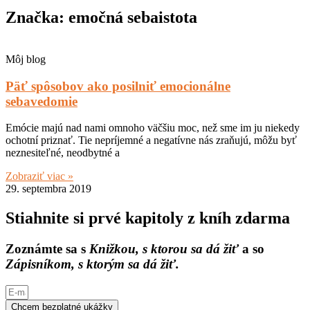
Značka: emočná sebaistota
Môj blog
Päť spôsobov ako posilniť emocionálne
sebavedomie
Emócie majú nad nami omnoho väčšiu moc, než sme im ju niekedy
ochotní priznať. Tie nepríjemné a negatívne nás zraňujú, môžu byť
neznesiteľné, neodbytné a
Zobraziť viac »
29. septembra 2019
Stiahnite si prvé kapitoly z kníh zdarma
Zoznámte sa s
Knižkou, s ktorou sa dá žiť
a so
Zápisníkom, s ktorým sa dá žiť.
Chcem bezplatné ukážky