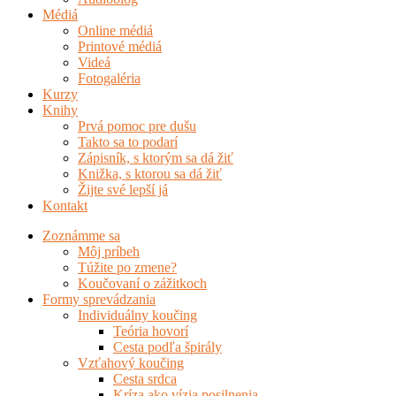
Médiá
Online médiá
Printové médiá
Videá
Fotogaléria
Kurzy
Knihy
Prvá pomoc pre dušu
Takto sa to podarí
Zápisník, s ktorým sa dá žiť
Knižka, s ktorou sa dá žiť
Žijte své lepší já
Kontakt
Zoznámme sa
Môj príbeh
Túžite po zmene?
Koučovaní o zážitkoch
Formy sprevádzania
Individuálny koučing
Teória hovorí
Cesta podľa špirály
Vzťahový koučing
Cesta srdca
Kríza ako vízia posilnenia