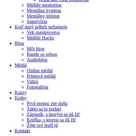
Midlife mentoring
Mentálna hygiena
Mentálny tréning
Supervízia
Keď starý príbeh nefunguje
Vek majstrovstva
Midlife Hacks
Blog
Môj blog
Rande so sebou
Audioblog
Médiá
Online médiá
Printové médiá
Videá
Fotogaléria
Kurzy
Knihy
Prvá pomoc pre dušu
Takto sa to podarí
Zápisník, s ktorým sa dá žiť
Knižka, s ktorou sa dá žiť
Žijte své lepší já
Kontakt