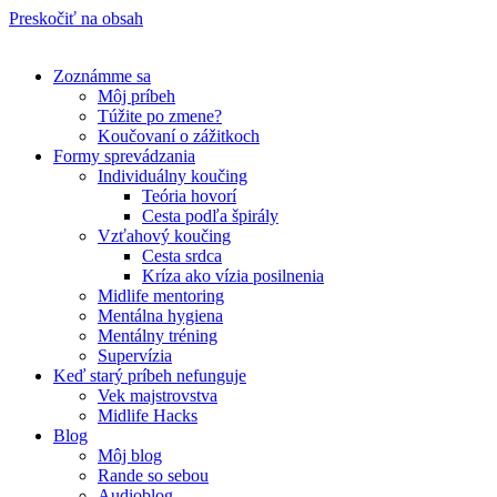
Preskočiť na obsah
Zoznámme sa
Môj príbeh
Túžite po zmene?
Koučovaní o zážitkoch
Formy sprevádzania
Individuálny koučing
Teória hovorí
Cesta podľa špirály
Vzťahový koučing
Cesta srdca
Kríza ako vízia posilnenia
Midlife mentoring
Mentálna hygiena
Mentálny tréning
Supervízia
Keď starý príbeh nefunguje
Vek majstrovstva
Midlife Hacks
Blog
Môj blog
Rande so sebou
Audioblog