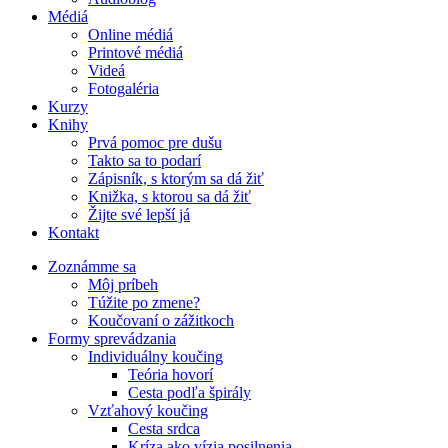
Médiá
Online médiá
Printové médiá
Videá
Fotogaléria
Kurzy
Knihy
Prvá pomoc pre dušu
Takto sa to podarí
Zápisník, s ktorým sa dá žiť
Knižka, s ktorou sa dá žiť
Žijte své lepší já
Kontakt
Zoznámme sa
Môj príbeh
Túžite po zmene?
Koučovaní o zážitkoch
Formy sprevádzania
Individuálny koučing
Teória hovorí
Cesta podľa špirály
Vzťahový koučing
Cesta srdca
Kríza ako vízia posilnenia