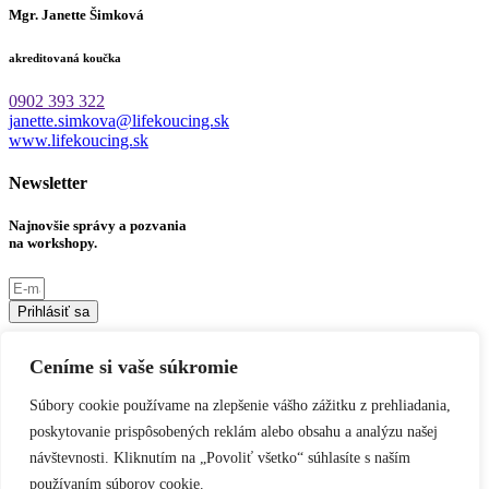
Mgr. Janette Šimková
akreditovaná koučka
0902 393 322
janette.simkova@lifekoucing.sk
www.lifekoucing.sk
Newsletter
Najnovšie správy a pozvania
na workshopy.
Prihlásiť sa
Sociálne siete
Ceníme si vaše súkromie
Linkedin
Instagram
Youtube
Facebook
Súbory cookie používame na zlepšenie vášho zážitku z prehliadania,
poskytovanie prispôsobených reklám alebo obsahu a analýzu našej
Informácie
návštevnosti. Kliknutím na „Povoliť všetko“ súhlasíte s naším
Ochrana osobných údajov
používaním súborov cookie.