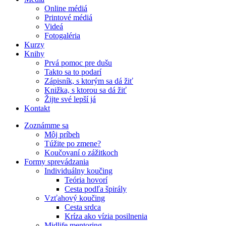
Online médiá
Printové médiá
Videá
Fotogaléria
Kurzy
Knihy
Prvá pomoc pre dušu
Takto sa to podarí
Zápisník, s ktorým sa dá žiť
Knižka, s ktorou sa dá žiť
Žijte své lepší já
Kontakt
Zoznámme sa
Môj príbeh
Túžite po zmene?
Koučovaní o zážitkoch
Formy sprevádzania
Individuálny koučing
Teória hovorí
Cesta podľa špirály
Vzťahový koučing
Cesta srdca
Kríza ako vízia posilnenia
Midlife mentoring