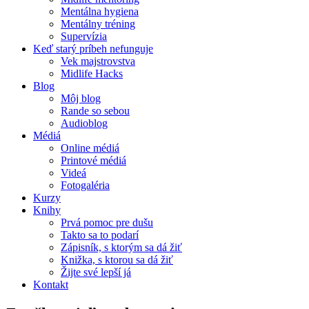
Mentálna hygiena
Mentálny tréning
Supervízia
Keď starý príbeh nefunguje
Vek majstrovstva
Midlife Hacks
Blog
Môj blog
Rande so sebou
Audioblog
Médiá
Online médiá
Printové médiá
Videá
Fotogaléria
Kurzy
Knihy
Prvá pomoc pre dušu
Takto sa to podarí
Zápisník, s ktorým sa dá žiť
Knižka, s ktorou sa dá žiť
Žijte své lepší já
Kontakt