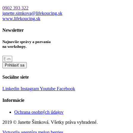
0902 393 322
janette.simkova@lifekoucing.sk
www.lifekoucing.sk
Newsletter
Najnovšie správy a pozvania
na workshopy.
Prihlásiť sa
Sociálne siete
Linkedin
Instagram
Youtube
Facebook
Informácie
Ochrana osobných údajov
2019 © Janette Šimková. Všetky práva vyhradené.
Vytvorila agentúra melon berries