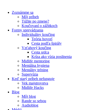
Preskočiť
na
Zoznámme sa
obsah
Môj príbeh
Túžite po zmene?
Koučovaní o zážitkoch
Formy sprevádzania
Individuálny koučing
Teória hovorí
Cesta podľa špirály
Vzťahový koučing
Cesta srdca
Kríza ako vízia posilnenia
Midlife mentoring
Mentálna hygiena
Mentálny tréning
Supervízia
Keď starý príbeh nefunguje
Vek majstrovstva
Midlife Hacks
Blog
Môj blog
Rande so sebou
Audioblog
Médiá