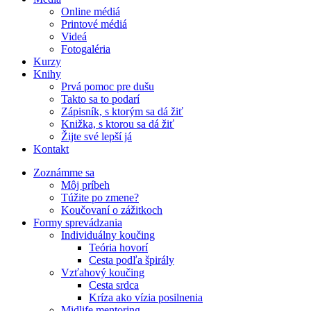
Online médiá
Printové médiá
Videá
Fotogaléria
Kurzy
Knihy
Prvá pomoc pre dušu
Takto sa to podarí
Zápisník, s ktorým sa dá žiť
Knižka, s ktorou sa dá žiť
Žijte své lepší já
Kontakt
Zoznámme sa
Môj príbeh
Túžite po zmene?
Koučovaní o zážitkoch
Formy sprevádzania
Individuálny koučing
Teória hovorí
Cesta podľa špirály
Vzťahový koučing
Cesta srdca
Kríza ako vízia posilnenia
Midlife mentoring