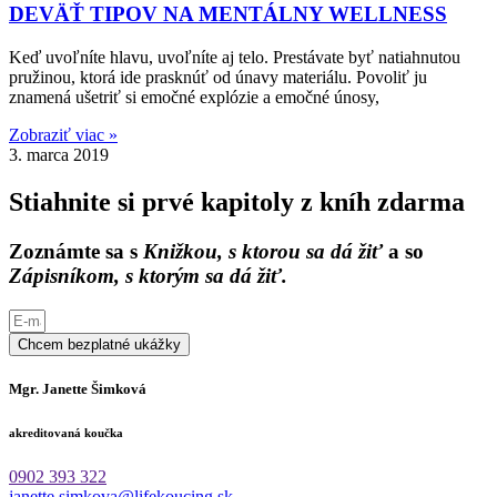
DEVÄŤ TIPOV NA MENTÁLNY WELLNESS
Keď uvoľníte hlavu, uvoľníte aj telo. Prestávate byť natiahnutou
pružinou, ktorá ide prasknúť od únavy materiálu. Povoliť ju
znamená ušetriť si emočné explózie a emočné únosy,
Zobraziť viac »
3. marca 2019
Stiahnite si prvé kapitoly z kníh zdarma
Zoznámte sa s
Knižkou, s ktorou sa dá žiť
a so
Zápisníkom, s ktorým sa dá žiť.
Chcem bezplatné ukážky
Mgr. Janette Šimková
akreditovaná koučka
0902 393 322
janette.simkova@lifekoucing.sk