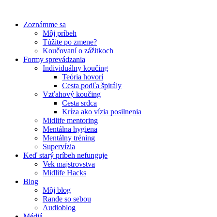
Preskočiť
na
Zoznámme sa
obsah
Môj príbeh
Túžite po zmene?
Koučovaní o zážitkoch
Formy sprevádzania
Individuálny koučing
Teória hovorí
Cesta podľa špirály
Vzťahový koučing
Cesta srdca
Kríza ako vízia posilnenia
Midlife mentoring
Mentálna hygiena
Mentálny tréning
Supervízia
Keď starý príbeh nefunguje
Vek majstrovstva
Midlife Hacks
Blog
Môj blog
Rande so sebou
Audioblog
Médiá