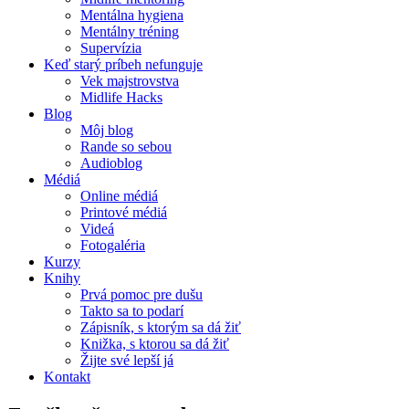
Mentálna hygiena
Mentálny tréning
Supervízia
Keď starý príbeh nefunguje
Vek majstrovstva
Midlife Hacks
Blog
Môj blog
Rande so sebou
Audioblog
Médiá
Online médiá
Printové médiá
Videá
Fotogaléria
Kurzy
Knihy
Prvá pomoc pre dušu
Takto sa to podarí
Zápisník, s ktorým sa dá žiť
Knižka, s ktorou sa dá žiť
Žijte své lepší já
Kontakt