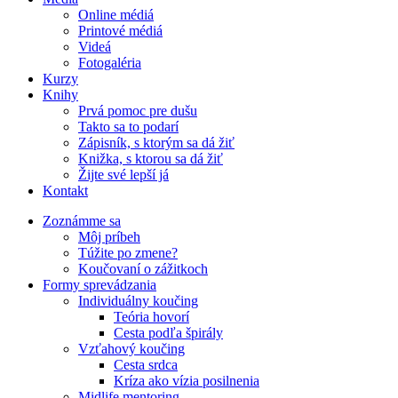
Online médiá
Printové médiá
Videá
Fotogaléria
Kurzy
Knihy
Prvá pomoc pre dušu
Takto sa to podarí
Zápisník, s ktorým sa dá žiť
Knižka, s ktorou sa dá žiť
Žijte své lepší já
Kontakt
Zoznámme sa
Môj príbeh
Túžite po zmene?
Koučovaní o zážitkoch
Formy sprevádzania
Individuálny koučing
Teória hovorí
Cesta podľa špirály
Vzťahový koučing
Cesta srdca
Kríza ako vízia posilnenia
Midlife mentoring