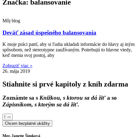
Značka: balansovanie
Môj blog
Deväť zásad úspešného balansovania
K moje práci patrí, aby si ľudia ukladali informácie do hlavy aj iným
spôsobom, než stereotypne zaužívaným. Potrebujú to hlavne vtedy,
keď menia svoj postoj, aby
Zobraziť viac »
26. mája 2019
Stiahnite si prvé kapitoly z kníh zdarma
Zoznámte sa s
Knižkou, s ktorou sa dá žiť
a so
Zápisníkom, s ktorým sa dá žiť.
Chcem bezplatné ukážky
Mgr. Janette Šimková