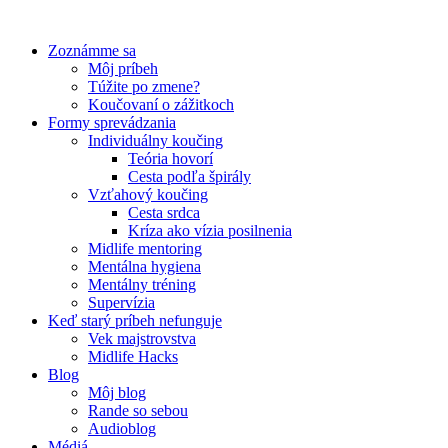
Preskočiť
na
Zoznámme sa
obsah
Môj príbeh
Túžite po zmene?
Koučovaní o zážitkoch
Formy sprevádzania
Individuálny koučing
Teória hovorí
Cesta podľa špirály
Vzťahový koučing
Cesta srdca
Kríza ako vízia posilnenia
Midlife mentoring
Mentálna hygiena
Mentálny tréning
Supervízia
Keď starý príbeh nefunguje
Vek majstrovstva
Midlife Hacks
Blog
Môj blog
Rande so sebou
Audioblog
Médiá