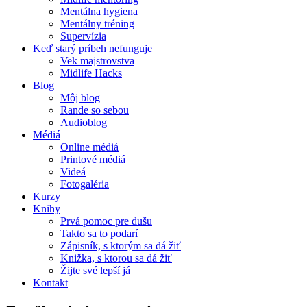
Mentálna hygiena
Mentálny tréning
Supervízia
Keď starý príbeh nefunguje
Vek majstrovstva
Midlife Hacks
Blog
Môj blog
Rande so sebou
Audioblog
Médiá
Online médiá
Printové médiá
Videá
Fotogaléria
Kurzy
Knihy
Prvá pomoc pre dušu
Takto sa to podarí
Zápisník, s ktorým sa dá žiť
Knižka, s ktorou sa dá žiť
Žijte své lepší já
Kontakt