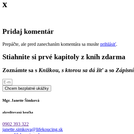
x
Pridaj komentár
Prepáčte, ale pred zanechaním komentára sa musíte
prihlásiť
.
Stiahnite si prvé kapitoly z kníh zdarma
Zoznámte sa s
Knižkou, s ktorou sa dá žiť
a so
Zápisní
Chcem bezplatné ukážky
Mgr. Janette Šimková
akreditovaná koučka
0902 393 322
janette.simkova@lifekoucing.sk