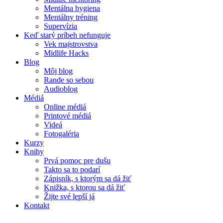
Mentálna hygiena
Mentálny tréning
Supervízia
Keď starý príbeh nefunguje
Vek majstrovstva
Midlife Hacks
Blog
Môj blog
Rande so sebou
Audioblog
Médiá
Online médiá
Printové médiá
Videá
Fotogaléria
Kurzy
Knihy
Prvá pomoc pre dušu
Takto sa to podarí
Zápisník, s ktorým sa dá žiť
Knižka, s ktorou sa dá žiť
Žijte své lepší já
Kontakt