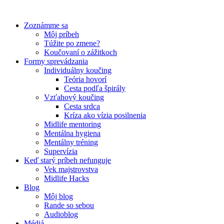
Preskočiť
na
Zoznámme sa
obsah
Môj príbeh
Túžite po zmene?
Koučovaní o zážitkoch
Formy sprevádzania
Individuálny koučing
Teória hovorí
Cesta podľa špirály
Vzťahový koučing
Cesta srdca
Kríza ako vízia posilnenia
Midlife mentoring
Mentálna hygiena
Mentálny tréning
Supervízia
Keď starý príbeh nefunguje
Vek majstrovstva
Midlife Hacks
Blog
Môj blog
Rande so sebou
Audioblog
Médiá