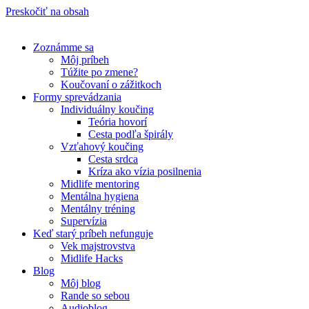
Preskočiť na obsah
Zoznámme sa
Môj príbeh
Túžite po zmene?
Koučovaní o zážitkoch
Formy sprevádzania
Individuálny koučing
Teória hovorí
Cesta podľa špirály
Vzťahový koučing
Cesta srdca
Kríza ako vízia posilnenia
Midlife mentoring
Mentálna hygiena
Mentálny tréning
Supervízia
Keď starý príbeh nefunguje
Vek majstrovstva
Midlife Hacks
Blog
Môj blog
Rande so sebou
Audioblog