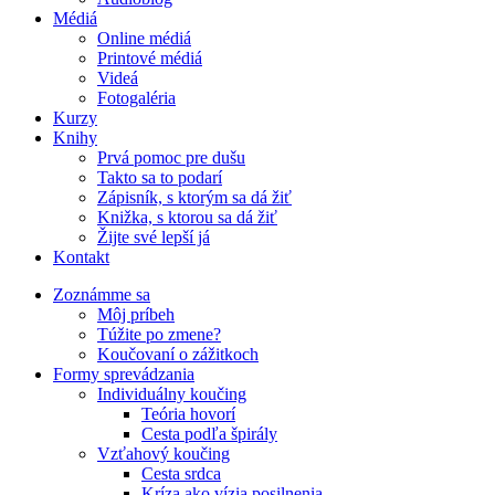
Médiá
Online médiá
Printové médiá
Videá
Fotogaléria
Kurzy
Knihy
Prvá pomoc pre dušu
Takto sa to podarí
Zápisník, s ktorým sa dá žiť
Knižka, s ktorou sa dá žiť
Žijte své lepší já
Kontakt
Zoznámme sa
Môj príbeh
Túžite po zmene?
Koučovaní o zážitkoch
Formy sprevádzania
Individuálny koučing
Teória hovorí
Cesta podľa špirály
Vzťahový koučing
Cesta srdca
Kríza ako vízia posilnenia