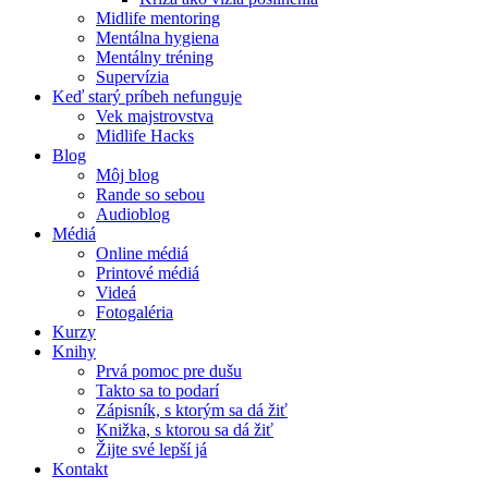
Midlife mentoring
Mentálna hygiena
Mentálny tréning
Supervízia
Keď starý príbeh nefunguje
Vek majstrovstva
Midlife Hacks
Blog
Môj blog
Rande so sebou
Audioblog
Médiá
Online médiá
Printové médiá
Videá
Fotogaléria
Kurzy
Knihy
Prvá pomoc pre dušu
Takto sa to podarí
Zápisník, s ktorým sa dá žiť
Knižka, s ktorou sa dá žiť
Žijte své lepší já
Kontakt