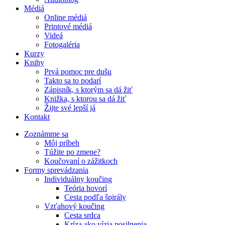
Médiá
Online médiá
Printové médiá
Videá
Fotogaléria
Kurzy
Knihy
Prvá pomoc pre dušu
Takto sa to podarí
Zápisník, s ktorým sa dá žiť
Knižka, s ktorou sa dá žiť
Žijte své lepší já
Kontakt
Zoznámme sa
Môj príbeh
Túžite po zmene?
Koučovaní o zážitkoch
Formy sprevádzania
Individuálny koučing
Teória hovorí
Cesta podľa špirály
Vzťahový koučing
Cesta srdca
Kríza ako vízia posilnenia