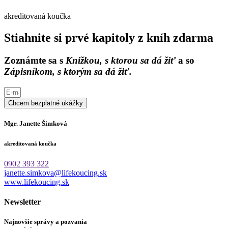
akreditovaná koučka
Stiahnite si prvé kapitoly z kníh zdarma
Zoznámte sa s
Knižkou, s ktorou sa dá žiť
a so
Zápisníkom, s ktorým sa dá žiť.
Chcem bezplatné ukážky
Mgr. Janette Šimková
akreditovaná koučka
0902 393 322
janette.simkova@lifekoucing.sk
www.lifekoucing.sk
Newsletter
Najnovšie správy a pozvania