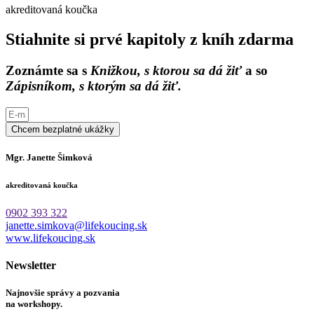
akreditovaná koučka
Stiahnite si prvé kapitoly z kníh zdarma
Zoznámte sa s
Knižkou, s ktorou sa dá žiť
a so
Zápisníkom, s ktorým sa dá žiť.
Chcem bezplatné ukážky
Mgr. Janette Šimková
akreditovaná koučka
0902 393 322
janette.simkova@lifekoucing.sk
www.lifekoucing.sk
Newsletter
Najnovšie správy a pozvania
na workshopy.