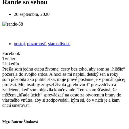
Rande so sebou
20 septembra, 2020
postoj
,
pozornosť
,
starostlivosť
Facebook
Twitter
LinkedIn
Prešla som jednu etapu životnej cesty bez toho, aby som sa „hlbšie“
pozerala do svojho srdca. A hoci sa mi naplnil detský sen a roky
som pôsobila ako publicistka, moje pravé poslanie je v pomáhajúcej
profesii. Môj osobný zmysel života „prehovoril“ presvedčivo a
zanietene, keď som objavila koučovanie. Teraz som šťastná, že
môžem „hľadajúcich“ sprevádzať na ceste za otvorením brány do
vlastného vnútra, aby si zodpovedali, kým sú, čo v nich je a kam
chcú smerovať.
Mgr. Janette Šimková