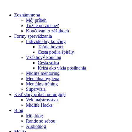
Preskočiť
na
Zoznámme sa
obsah
Môj príbeh
Túžite po zmene?
Koučovaní o zážitkoch
Formy sprevádzania
Individuálny koučing
Teória hovorí
Cesta podľa špirály
Vzťahový koučing
Cesta srdca
Kríza ako vízia posilnenia
Midlife mentoring
Mentálna hygiena
Mentálny tréning
Supervízia
Keď starý príbeh nefunguje
Vek majstrovstva
Midlife Hacks
Blog
Môj blog
Rande so sebou
Audioblog
Médiá