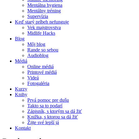
Mentálna hygiena
Mentálny tréning
Supervízia
Keď starý príbeh nefunguje
Vek majstrovstva
Midlife Hacks
Blog
Môj blog
Rande so sebou
Audioblog
Médiá
Online médiá
Printové médiá
Videá
Fotogaléria
Kurzy
Knihy
Prvá pomoc pre dušu
Takto sa to podarí
Zápisník, s ktorým sa dá žiť
Knižka, s ktorou sa dá žiť
Žijte své lepší já
Kontakt