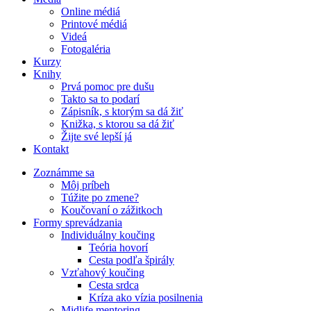
Online médiá
Printové médiá
Videá
Fotogaléria
Kurzy
Knihy
Prvá pomoc pre dušu
Takto sa to podarí
Zápisník, s ktorým sa dá žiť
Knižka, s ktorou sa dá žiť
Žijte své lepší já
Kontakt
Zoznámme sa
Môj príbeh
Túžite po zmene?
Koučovaní o zážitkoch
Formy sprevádzania
Individuálny koučing
Teória hovorí
Cesta podľa špirály
Vzťahový koučing
Cesta srdca
Kríza ako vízia posilnenia
Midlife mentoring