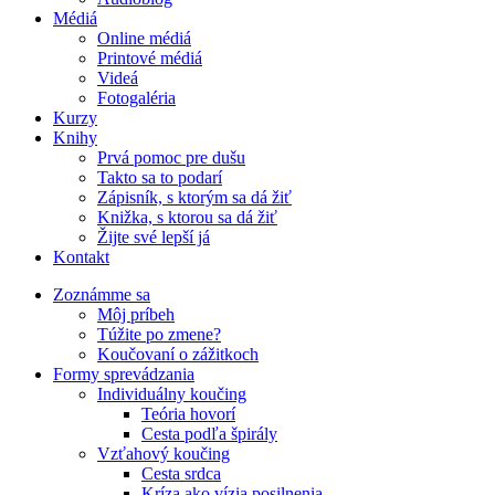
Médiá
Online médiá
Printové médiá
Videá
Fotogaléria
Kurzy
Knihy
Prvá pomoc pre dušu
Takto sa to podarí
Zápisník, s ktorým sa dá žiť
Knižka, s ktorou sa dá žiť
Žijte své lepší já
Kontakt
Zoznámme sa
Môj príbeh
Túžite po zmene?
Koučovaní o zážitkoch
Formy sprevádzania
Individuálny koučing
Teória hovorí
Cesta podľa špirály
Vzťahový koučing
Cesta srdca
Kríza ako vízia posilnenia