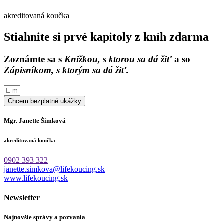
akreditovaná koučka
Stiahnite si prvé kapitoly z kníh zdarma
Zoznámte sa s
Knižkou, s ktorou sa dá žiť
a so
Zápisníkom, s ktorým sa dá žiť.
Chcem bezplatné ukážky
Mgr. Janette Šimková
akreditovaná koučka
0902 393 322
janette.simkova@lifekoucing.sk
www.lifekoucing.sk
Newsletter
Najnovšie správy a pozvania