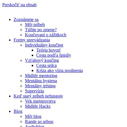
Preskočiť na obsah
Zoznámme sa
Môj príbeh
Túžite po zmene?
Koučovaní o zážitkoch
Formy sprevádzania
Individuálny koučing
Teória hovorí
Cesta podľa špirály
Vzťahový koučing
Cesta srdca
Kríza ako vízia posilnenia
Midlife mentoring
Mentálna hygiena
Mentálny tréning
Supervízia
Keď starý príbeh nefunguje
Vek majstrovstva
Midlife Hacks
Blog
Môj blog
Rande so sebou
Audioblog