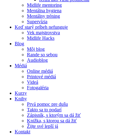
Midlife mentoring
Mentálna hygiena
Mentálny tréning
Supervízia
Keď starý príbeh nefunguje
Vek majstrovstva
Midlife Hacks
Blog
Môj blog
Rande so sebou
Audioblog
Médiá
Online médiá
Printové médiá
Videá
Fotogaléria
Kurzy
Knihy
Prvá pomoc pre dušu
Takto sa to podarí
Zápisník, s ktorým sa dá žiť
Knižka, s ktorou sa dá žiť
Žijte své lepší já
Kontakt