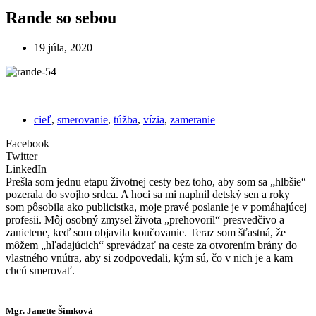
Rande so sebou
19 júla, 2020
cieľ
,
smerovanie
,
túžba
,
vízia
,
zameranie
Facebook
Twitter
LinkedIn
Prešla som jednu etapu životnej cesty bez toho, aby som sa „hlbšie“
pozerala do svojho srdca. A hoci sa mi naplnil detský sen a roky
som pôsobila ako publicistka, moje pravé poslanie je v pomáhajúcej
profesii. Môj osobný zmysel života „prehovoril“ presvedčivo a
zanietene, keď som objavila koučovanie. Teraz som šťastná, že
môžem „hľadajúcich“ sprevádzať na ceste za otvorením brány do
vlastného vnútra, aby si zodpovedali, kým sú, čo v nich je a kam
chcú smerovať.
Mgr. Janette Šimková