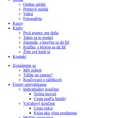
Online médiá
Printové médiá
Videá
Fotogaléria
Kurzy
Knihy
Prvá pomoc pre dušu
Takto sa to podarí
Zápisník, s ktorým sa dá žiť
Knižka, s ktorou sa dá žiť
Žijte své lepší já
Kontakt
Zoznámme sa
Môj príbeh
Túžite po zmene?
Koučovaní o zážitkoch
Formy sprevádzania
Individuálny koučing
Teória hovorí
Cesta podľa špirály
Vzťahový koučing
Cesta srdca
Kríza ako vízia posilnenia
Midlife mentoring