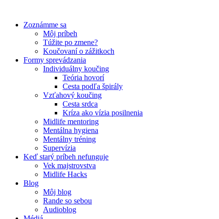
Preskočiť
na
Zoznámme sa
obsah
Môj príbeh
Túžite po zmene?
Koučovaní o zážitkoch
Formy sprevádzania
Individuálny koučing
Teória hovorí
Cesta podľa špirály
Vzťahový koučing
Cesta srdca
Kríza ako vízia posilnenia
Midlife mentoring
Mentálna hygiena
Mentálny tréning
Supervízia
Keď starý príbeh nefunguje
Vek majstrovstva
Midlife Hacks
Blog
Môj blog
Rande so sebou
Audioblog
Médiá