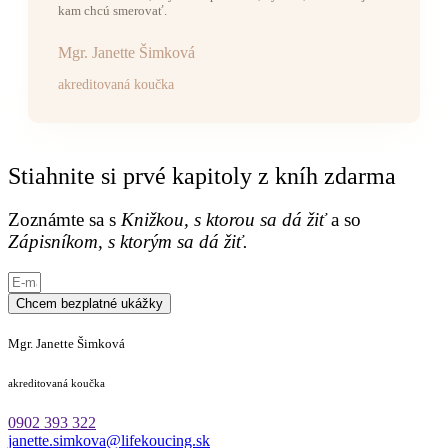
kam chcú smerovať.
Mgr. Janette Šimková
akreditovaná koučka
Stiahnite si prvé kapitoly z kníh zdarma
Zoznámte sa s
Knižkou, s ktorou sa dá žiť
a so
Zápisníkom, s ktorým sa dá žiť.
Chcem bezplatné ukážky
Mgr. Janette Šimková
akreditovaná koučka
0902 393 322
janette.simkova@lifekoucing.sk