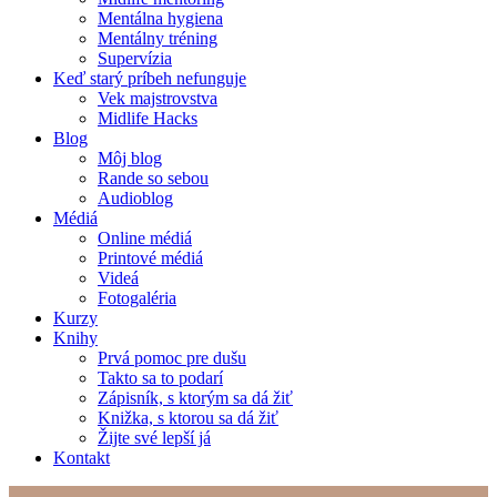
Mentálna hygiena
Mentálny tréning
Supervízia
Keď starý príbeh nefunguje
Vek majstrovstva
Midlife Hacks
Blog
Môj blog
Rande so sebou
Audioblog
Médiá
Online médiá
Printové médiá
Videá
Fotogaléria
Kurzy
Knihy
Prvá pomoc pre dušu
Takto sa to podarí
Zápisník, s ktorým sa dá žiť
Knižka, s ktorou sa dá žiť
Žijte své lepší já
Kontakt