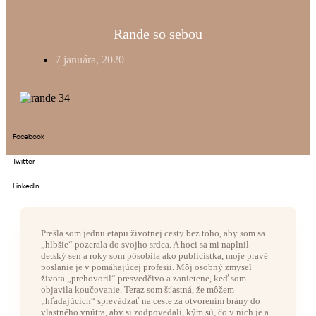
Rande so sebou
7 januára, 2020
Facebook
Twitter
LinkedIn
Prešla som jednu etapu životnej cesty bez toho, aby som sa
„hlbšie“ pozerala do svojho srdca. A hoci sa mi naplnil
detský sen a roky som pôsobila ako publicistka, moje pravé
poslanie je v pomáhajúcej profesii. Môj osobný zmysel
života „prehovoril“ presvedčivo a zanietene, keď som
objavila koučovanie. Teraz som šťastná, že môžem
„hľadajúcich“ sprevádzať na ceste za otvorením brány do
vlastného vnútra, aby si zodpovedali, kým sú, čo v nich je a