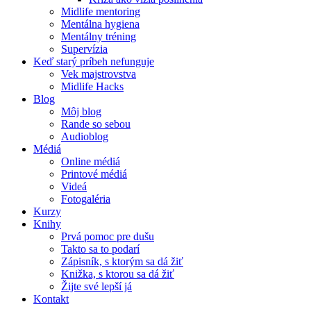
Midlife mentoring
Mentálna hygiena
Mentálny tréning
Supervízia
Keď starý príbeh nefunguje
Vek majstrovstva
Midlife Hacks
Blog
Môj blog
Rande so sebou
Audioblog
Médiá
Online médiá
Printové médiá
Videá
Fotogaléria
Kurzy
Knihy
Prvá pomoc pre dušu
Takto sa to podarí
Zápisník, s ktorým sa dá žiť
Knižka, s ktorou sa dá žiť
Žijte své lepší já
Kontakt