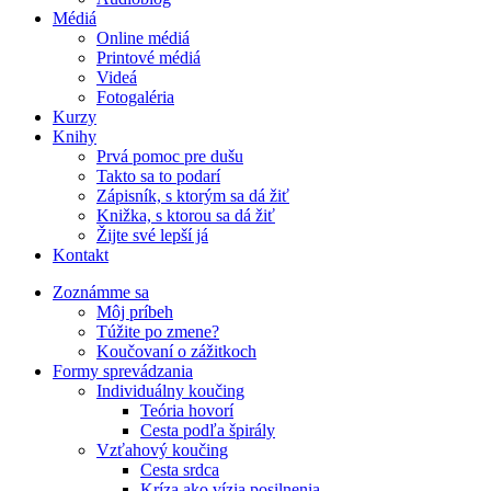
Médiá
Online médiá
Printové médiá
Videá
Fotogaléria
Kurzy
Knihy
Prvá pomoc pre dušu
Takto sa to podarí
Zápisník, s ktorým sa dá žiť
Knižka, s ktorou sa dá žiť
Žijte své lepší já
Kontakt
Zoznámme sa
Môj príbeh
Túžite po zmene?
Koučovaní o zážitkoch
Formy sprevádzania
Individuálny koučing
Teória hovorí
Cesta podľa špirály
Vzťahový koučing
Cesta srdca
Kríza ako vízia posilnenia