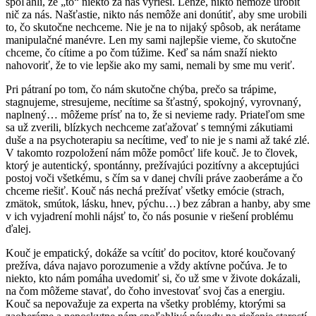
spoľahli, že „to“ niekto za nás vyrieši. Lenže, nikto nemôže urobiť
nič za nás. Našťastie, nikto nás nemôže ani donútiť, aby sme urobili
to, čo skutočne nechceme. Nie je na to nijaký spôsob, ak nerátame
manipulačné manévre. Len my sami najlepšie vieme, čo skutočne
chceme, čo cítime a po čom túžime. Keď sa nám snaží niekto
nahovoriť, že to vie lepšie ako my sami, nemali by sme mu veriť.
Pri pátraní po tom, čo nám skutočne chýba, prečo sa trápime,
stagnujeme, stresujeme, necítime sa šťastný, spokojný, vyrovnaný,
naplnený… môžeme prísť na to, že si nevieme rady. Priateľom sme
sa už zverili, blízkych nechceme zaťažovať s temnými zákutiami
duše a na psychoterapiu sa necítime, veď to nie je s nami až také zlé.
V takomto rozpoložení nám môže pomôcť life kouč. Je to človek,
ktorý je autentický, spontánny, prežívajúci pozitívny a akceptujúci
postoj voči všetkému, s čím sa v danej chvíli práve zaoberáme a čo
chceme riešiť. Kouč nás nechá prežívať všetky emócie (strach,
zmätok, smútok, lásku, hnev, pýchu…) bez zábran a hanby, aby sme
v ich vyjadrení mohli nájsť to, čo nás posunie v riešení problému
ďalej.
Kouč je empatický, dokáže sa vcítiť do pocitov, ktoré koučovaný
prežíva, dáva najavo porozumenie a vždy aktívne počúva. Je to
niekto, kto nám pomáha uvedomiť si, čo už sme v živote dokázali,
na čom môžeme stavať, do čoho investovať svoj čas a energiu.
Kouč sa nepovažuje za experta na všetky problémy, ktorými sa