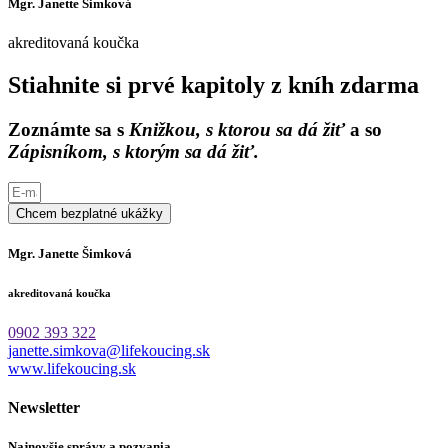
Mgr. Janette Šimková
akreditovaná koučka
Stiahnite si prvé kapitoly z kníh zdarma
Zoznámte sa s
Knižkou, s ktorou sa dá žiť
a so
Zápisníkom, s ktorým sa dá žiť.
Chcem bezplatné ukážky
Mgr. Janette Šimková
akreditovaná koučka
0902 393 322
janette.simkova@lifekoucing.sk
www.lifekoucing.sk
Newsletter
Najnovšie správy a pozvania