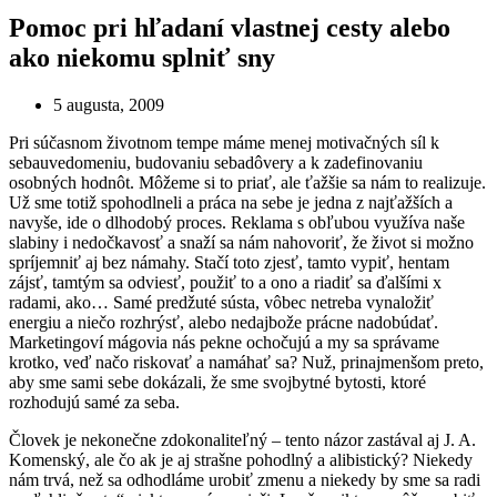
Pomoc pri hľadaní vlastnej cesty alebo
ako niekomu splniť sny
5 augusta, 2009
Pri súčasnom životnom tempe máme menej motivačných síl k
sebauvedomeniu, budovaniu sebadôvery a k zadefinovaniu
osobných hodnôt. Môžeme si to priať, ale ťažšie sa nám to realizuje.
Už sme totiž spohodlneli a práca na sebe je jedna z najťažších a
navyše, ide o dlhodobý proces. Reklama s obľubou využíva naše
slabiny i nedočkavosť a snaží sa nám nahovoriť, že život si možno
spríjemniť aj bez námahy. Stačí toto zjesť, tamto vypiť, hentam
zájsť, tamtým sa odviesť, použiť to a ono a riadiť sa ďalšími x
radami, ako… Samé predžuté sústa, vôbec netreba vynaložiť
energiu a niečo rozhrýsť, alebo nedajbože prácne nadobúdať.
Marketingoví mágovia nás pekne ochočujú a my sa správame
krotko, veď načo riskovať a namáhať sa? Nuž, prinajmenšom preto,
aby sme sami sebe dokázali, že sme svojbytné bytosti, ktoré
rozhodujú samé za seba.
Človek je nekonečne zdokonaliteľný – tento názor zastával aj J. A.
Komenský, ale čo ak je aj strašne pohodlný a alibistický? Niekedy
nám trvá, než sa odhodláme urobiť zmenu a niekedy by sme sa radi