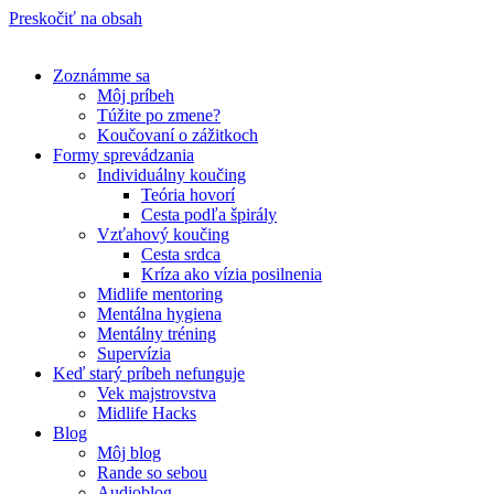
Preskočiť na obsah
Zoznámme sa
Môj príbeh
Túžite po zmene?
Koučovaní o zážitkoch
Formy sprevádzania
Individuálny koučing
Teória hovorí
Cesta podľa špirály
Vzťahový koučing
Cesta srdca
Kríza ako vízia posilnenia
Midlife mentoring
Mentálna hygiena
Mentálny tréning
Supervízia
Keď starý príbeh nefunguje
Vek majstrovstva
Midlife Hacks
Blog
Môj blog
Rande so sebou
Audioblog