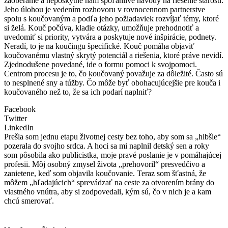
zaoberáme a neposkytne nám spoľahlivé návody na riešenie starostí.
Jeho úlohou je vedením rozhovoru v rovnocennom partnerstve
spolu s koučovaným a podľa jeho požiadaviek rozvíjať témy, ktoré
si želá. Kouč počúva, kladie otázky, umožňuje prehodnotiť a
uvedomiť si priority, vytvára a poskytuje nové inšpirácie, podnety.
Neradí, to je na koučingu špecifické. Kouč pomáha objaviť
koučovanému vlastný skrytý potenciál a riešenia, ktoré práve nevidí.
Zjednodušene povedané, ide o formu pomoci k svojpomoci.
Centrom procesu je to, čo koučovaný považuje za dôležité. Často sú
to nesplnené sny a túžby. Čo môže byť obohacujúcejšie pre kouča i
koučovaného než to, že sa ich podarí naplniť?
Facebook
Twitter
LinkedIn
Prešla som jednu etapu životnej cesty bez toho, aby som sa „hlbšie“
pozerala do svojho srdca. A hoci sa mi naplnil detský sen a roky
som pôsobila ako publicistka, moje pravé poslanie je v pomáhajúcej
profesii. Môj osobný zmysel života „prehovoril“ presvedčivo a
zanietene, keď som objavila koučovanie. Teraz som šťastná, že
môžem „hľadajúcich“ sprevádzať na ceste za otvorením brány do
vlastného vnútra, aby si zodpovedali, kým sú, čo v nich je a kam
chcú smerovať.