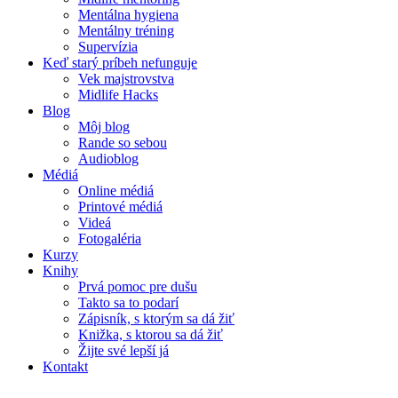
Mentálna hygiena
Mentálny tréning
Supervízia
Keď starý príbeh nefunguje
Vek majstrovstva
Midlife Hacks
Blog
Môj blog
Rande so sebou
Audioblog
Médiá
Online médiá
Printové médiá
Videá
Fotogaléria
Kurzy
Knihy
Prvá pomoc pre dušu
Takto sa to podarí
Zápisník, s ktorým sa dá žiť
Knižka, s ktorou sa dá žiť
Žijte své lepší já
Kontakt