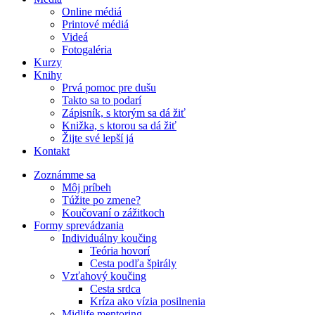
Online médiá
Printové médiá
Videá
Fotogaléria
Kurzy
Knihy
Prvá pomoc pre dušu
Takto sa to podarí
Zápisník, s ktorým sa dá žiť
Knižka, s ktorou sa dá žiť
Žijte své lepší já
Kontakt
Zoznámme sa
Môj príbeh
Túžite po zmene?
Koučovaní o zážitkoch
Formy sprevádzania
Individuálny koučing
Teória hovorí
Cesta podľa špirály
Vzťahový koučing
Cesta srdca
Kríza ako vízia posilnenia
Midlife mentoring