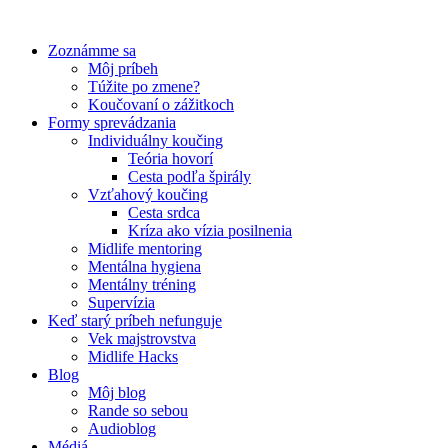
Preskočiť
na
Zoznámme sa
obsah
Môj príbeh
Túžite po zmene?
Koučovaní o zážitkoch
Formy sprevádzania
Individuálny koučing
Teória hovorí
Cesta podľa špirály
Vzťahový koučing
Cesta srdca
Kríza ako vízia posilnenia
Midlife mentoring
Mentálna hygiena
Mentálny tréning
Supervízia
Keď starý príbeh nefunguje
Vek majstrovstva
Midlife Hacks
Blog
Môj blog
Rande so sebou
Audioblog
Médiá