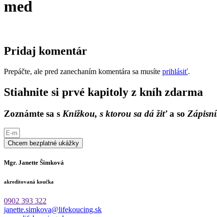
med
Pridaj komentár
Prepáčte, ale pred zanechaním komentára sa musíte
prihlásiť
.
Stiahnite si prvé kapitoly z kníh zdarma
Zoznámte sa s
Knižkou, s ktorou sa dá žiť
a so
Zápisní
Chcem bezplatné ukážky
Mgr. Janette Šimková
akreditovaná koučka
0902 393 322
janette.simkova@lifekoucing.sk