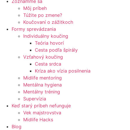
Zoznámme sa
Môj príbeh
Túžite po zmene?
Koučovaní o zážitkoch
Formy sprevádzania
Individuálny koučing
Teória hovorí
Cesta podľa špirály
Vzťahový koučing
Cesta srdca
Kríza ako vízia posilnenia
Midlife mentoring
Mentálna hygiena
Mentálny tréning
Supervízia
Keď starý príbeh nefunguje
Vek majstrovstva
Midlife Hacks
Blog