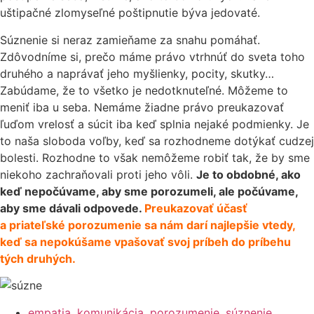
uštipačné zlomyseľné poštipnutie býva jedovaté.
Súznenie si neraz zamieňame za snahu pomáhať.
Zdôvodníme si, prečo máme právo vtrhnúť do sveta toho
druhého a naprávať jeho myšlienky, pocity, skutky…
Zabúdame, že to všetko je nedotknuteľné. Môžeme to
meniť iba u seba. Nemáme žiadne právo preukazovať
ľuďom vrelosť a súcit iba keď splnia nejaké podmienky. Je
to naša sloboda voľby, keď sa rozhodneme dotýkať cudzej
bolesti. Rozhodne to však nemôžeme robiť tak, že by sme
niekoho zachraňovali proti jeho vôli.
Je to obdobné, ako
keď nepočúvame, aby sme porozumeli, ale počúvame,
aby sme dávali odpovede.
Preukazovať účasť
a priateľské porozumenie sa nám darí najlepšie vtedy,
keď sa nepokúšame vpašovať svoj príbeh do príbehu
tých druhých.
empatia
,
komunikácia
,
porozumenie
,
súznenie