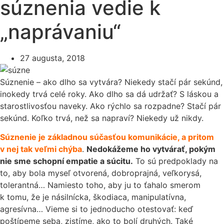
súznenia vedie k
„naprávaniu“
27 augusta, 2018
Súznenie – ako dlho sa vytvára? Niekedy stačí pár sekúnd,
inokedy trvá celé roky. Ako dlho sa dá udržať? S láskou a
starostlivosťou naveky. Ako rýchlo sa rozpadne? Stačí pár
sekúnd. Koľko trvá, než sa napraví? Niekedy už nikdy.
Súznenie je základnou súčasťou komunikácie, a pritom
v nej tak veľmi chýba
.
Nedokážeme ho vytvárať, pokým
nie sme schopní empatie a súcitu.
To sú predpoklady na
to, aby bola myseľ otvorená, dobroprajná, veľkorysá,
tolerantná… Namiesto toho, aby ju to ťahalo smerom
k tomu, že je násilnícka, škodiaca, manipulatívna,
agresívna… Vieme si to jednoducho otestovať: keď
poštípeme seba, zistíme, ako to bolí druhých. Také