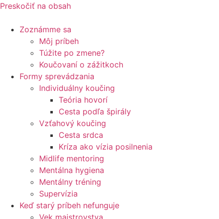
Preskočiť na obsah
Zoznámme sa
Môj príbeh
Túžite po zmene?
Koučovaní o zážitkoch
Formy sprevádzania
Individuálny koučing
Teória hovorí
Cesta podľa špirály
Vzťahový koučing
Cesta srdca
Kríza ako vízia posilnenia
Midlife mentoring
Mentálna hygiena
Mentálny tréning
Supervízia
Keď starý príbeh nefunguje
Vek majstrovstva