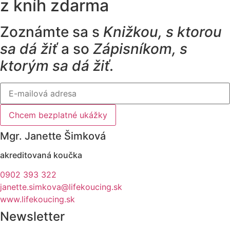
z kníh zdarma
Zoznámte sa s
Knižkou, s ktorou
sa dá žiť
a so
Zápisníkom, s
ktorým sa dá žiť.
Chcem bezplatné ukážky
Mgr. Janette Šimková
akreditovaná koučka
0902 393 322
janette.simkova@lifekoucing.sk
www.lifekoucing.sk
Newsletter