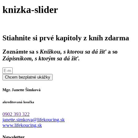
knizka-slider
Stiahnite si prvé kapitoly z kníh zdarma
Zoznámte sa s
Knižkou, s ktorou sa dá žiť
a so
Zápisníkom, s ktorým sa dá žiť.
Chcem bezplatné ukážky
Mgr. Janette Šimková
akreditovaná koučka
0902 393 322
janette.simkova@lifekoucing.sk
www.lifekoucing.sk
Newsletter