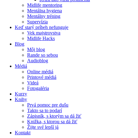
Midlife mentoring
Mentálna hygiena
Mentálny tréning
Supervízia
Keď starý príbeh nefunguje
Vek majstrovstva
Midlife Hacks
Blog
Môj blog
Rande so sebou
Audioblog
Médiá
Online médiá
Printové médiá
Videá
Fotogaléria
Kurzy
Knihy
Prvá pomoc pre dušu
Takto sa to podarí
Zápisník, s ktorým sa dá žiť
Knižka, s ktorou sa dá žiť
Žijte své lepší já
Kontakt