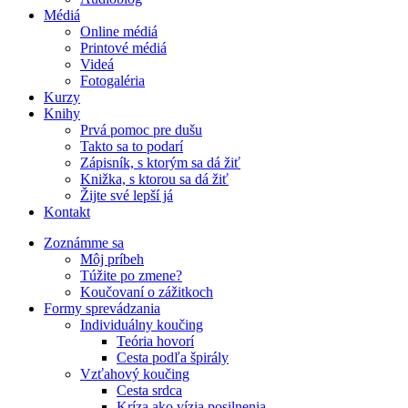
Médiá
Online médiá
Printové médiá
Videá
Fotogaléria
Kurzy
Knihy
Prvá pomoc pre dušu
Takto sa to podarí
Zápisník, s ktorým sa dá žiť
Knižka, s ktorou sa dá žiť
Žijte své lepší já
Kontakt
Zoznámme sa
Môj príbeh
Túžite po zmene?
Koučovaní o zážitkoch
Formy sprevádzania
Individuálny koučing
Teória hovorí
Cesta podľa špirály
Vzťahový koučing
Cesta srdca
Kríza ako vízia posilnenia