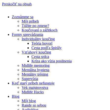
Preskočiť na obsah
Zoznámme sa
Môj príbeh
Túžite po zmene?
Koučovaní o zážitkoch
Formy sprevádzania
Individuálny koučing
Teória hovorí
Cesta podľa špirály
Vzťahový koučing
Cesta srdca
Kríza ako vízia posilnenia
Midlife mentoring
Mentálna hygiena
Mentálny tréning
Supervízia
Keď starý príbeh nefunguje
Vek majstrovstva
Midlife Hacks
Blog
Môj blog
Rande so sebou
Audioblog