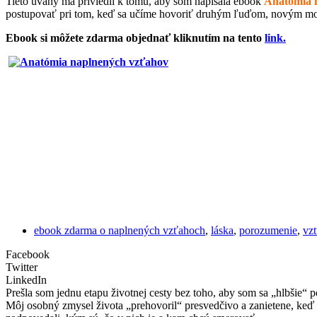
Tieto úvahy ma priviedli k tomu, aby som napísala ebook
Anatómia 
postupovať pri tom, keď sa učíme hovoriť druhým ľuďom, novým mo
Ebook si môžete zdarma objednať kliknutím na tento
link.
ebook zdarma o naplnených vzťahoch
,
láska
,
porozumenie
,
vz
Facebook
Twitter
LinkedIn
Prešla som jednu etapu životnej cesty bez toho, aby som sa „hlbšie“ p
Môj osobný zmysel života „prehovoril“ presvedčivo a zanietene, keď 