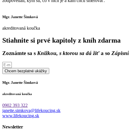
zodpovedali, kým sú, čo v nich je a kam chcú smerovať.
Mgr. Janette Šimková
akreditovaná koučka
Stiahnite si prvé kapitoly z kníh zdarma
Zoznámte sa s
Knižkou, s ktorou sa dá žiť
a so
Zápisní
Chcem bezplatné ukážky
Mgr. Janette Šimková
akreditovaná koučka
0902 393 322
janette.simkova@lifekoucing.sk
www.lifekoucing.sk
Newsletter