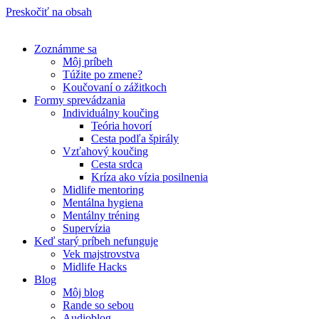
Preskočiť na obsah
Zoznámme sa
Môj príbeh
Túžite po zmene?
Koučovaní o zážitkoch
Formy sprevádzania
Individuálny koučing
Teória hovorí
Cesta podľa špirály
Vzťahový koučing
Cesta srdca
Kríza ako vízia posilnenia
Midlife mentoring
Mentálna hygiena
Mentálny tréning
Supervízia
Keď starý príbeh nefunguje
Vek majstrovstva
Midlife Hacks
Blog
Môj blog
Rande so sebou
Audioblog