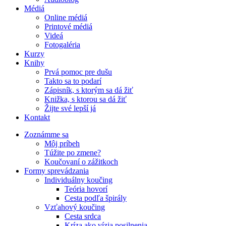
Médiá
Online médiá
Printové médiá
Videá
Fotogaléria
Kurzy
Knihy
Prvá pomoc pre dušu
Takto sa to podarí
Zápisník, s ktorým sa dá žiť
Knižka, s ktorou sa dá žiť
Žijte své lepší já
Kontakt
Zoznámme sa
Môj príbeh
Túžite po zmene?
Koučovaní o zážitkoch
Formy sprevádzania
Individuálny koučing
Teória hovorí
Cesta podľa špirály
Vzťahový koučing
Cesta srdca
Kríza ako vízia posilnenia