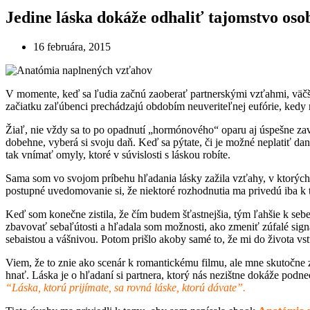
Jedine láska dokáže odhaliť tajomstvo os
16 februára, 2015
V momente, keď sa ľudia začnú zaoberať partnerskými vzťahmi, väčšin
začiatku zaľúbenci prechádzajú obdobím neuveriteľnej eufórie, kedy ma
Žiaľ, nie vždy sa to po opadnutí „hormónového“ oparu aj úspešne zavŕ
dobehne, vyberá si svoju daň. Keď sa pýtate, či je možné neplatiť dan
tak vnímať omyly, ktoré v súvislosti s láskou robíte.
Sama som vo svojom príbehu hľadania lásky zažila vzťahy, v ktorých
postupné uvedomovanie si, že niektoré rozhodnutia ma privedú iba k
Keď som konečne zistila, že čím budem šťastnejšia, tým ľahšie k seb
zbavovať sebaľútosti a hľadala som možnosti, ako zmeniť zúfalé sign
sebaistou a vášnivou. Potom prišlo akoby samé to, že mi do života vs
Viem, že to znie ako scenár k romantickému filmu, ale mne skutočne z
hnať. Láska je o hľadaní si partnera, ktorý nás nezištne dokáže podne
“Láska, ktorú prijímate, sa rovná láske, ktorú dávate”.