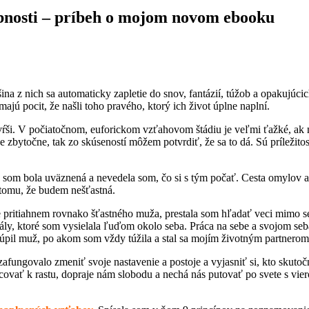
obnosti – príbeh o mojom novom ebooku
a z nich sa automaticky zapletie do snov, fantázií, túžob a opakujúci
jú pocit, že našli toho pravého, ktorý ich život úplne naplní.
ši. V počiatočnom, euforickom vzťahovom štádiu je veľmi ťažké, ak nie
e zbytočne, tak zo skúseností môžem potvrdiť, že sa to dá. Sú príležitos
 som bola uväznená a nevedela som, čo si s tým počať. Cesta omylov a 
 tomu, že budem nešťastná.
e pritiahnem rovnako šťastného muža, prestala som hľadať veci mimo s
ály, ktoré som vysielala ľuďom okolo seba. Práca na sebe a svojom seb
túpil muž, po akom som vždy túžila a stal sa mojím životným partnerom
afungovalo zmeniť svoje nastavenie a postoje a vyjasniť si, kto skutoč
covať k rastu, dopraje nám slobodu a nechá nás putovať po svete s viero