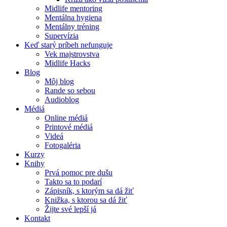
Midlife mentoring
Mentálna hygiena
Mentálny tréning
Supervízia
Keď starý príbeh nefunguje
Vek majstrovstva
Midlife Hacks
Blog
Môj blog
Rande so sebou
Audioblog
Médiá
Online médiá
Printové médiá
Videá
Fotogaléria
Kurzy
Knihy
Prvá pomoc pre dušu
Takto sa to podarí
Zápisník, s ktorým sa dá žiť
Knižka, s ktorou sa dá žiť
Žijte své lepší já
Kontakt