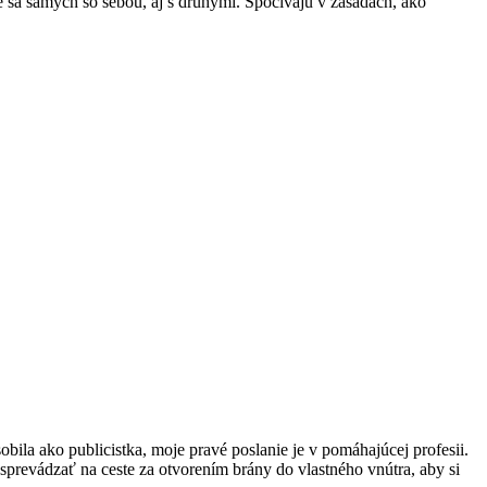
sa samých so sebou, aj s druhými. Spočívajú v zásadách, ako
obila ako publicistka, moje pravé poslanie je v pomáhajúcej profesii.
prevádzať na ceste za otvorením brány do vlastného vnútra, aby si