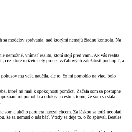
ch sa modelov správania, nad ktorými nemajú žiadnu kontrolu. Na
 nemožné, vnímať realitu, ktorá stojí pred vami. Ak vás realita
ti, cez ktoré môžete celý proces vzťahových záležitostí pochopiť, a
pokusov ma veľa naučila, ale to, čo mi pomohlo najviac, bolo
eba, ktoré mi mali k spokojnosti pomôcť. Začala som sa postupne
apoznaní mi pomohla a odokryla cestu k tomu, že som sa stala
.
ne som a akého partnera naozaj chcem. Za láskou sa totiž neoplatí
u, že sa nemusí o nás báť. Vtedy sa deje to, o čo spievali Beatles: