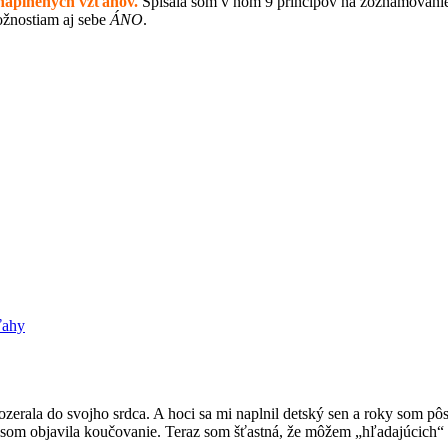
naplnených vzťahov.
Spísala som v ňom 9 princípov na zoznamovanie 
žnostiam aj sebe
ÁNO
.
ťahy
ozerala do svojho srdca. A hoci sa mi naplnil detský sen a roky som pôs
som objavila koučovanie. Teraz som šťastná, že môžem „hľadajúcich“ s