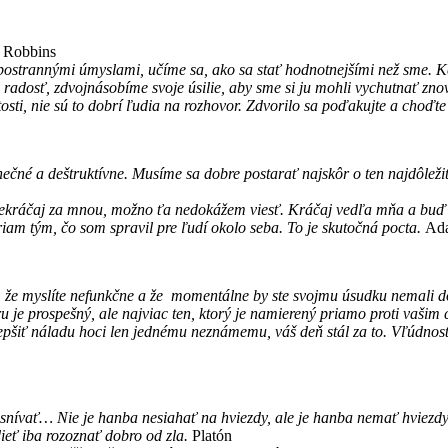
 Robbins
ostrannými úmyslami, učíme sa, ako sa stať hodnotnejšími než sme. K
radosť, zdvojnásobíme svoje úsilie, aby sme si ju mohli vychutnať zno
tosti, nie sú to dobrí ľudia na rozhovor. Zdvorilo sa poďakujte a choďt
né a deštruktívne. Musíme sa dobre postarať najskôr o ten najdôleži
kráčaj za mnou, možno ťa nedokážem viesť. Kráčaj vedľa mňa a buď 
m tým, čo som spravil pre ľudí okolo seba. To je skutočná pocta.
Ada
, že myslíte nefunkčne a že momentálne by ste svojmu úsudku nemali d
u je prospešný, ale najviac ten, ktorý je namierený priamo proti vaši
epšiť náladu hoci len jednému neznámemu, váš deň stál za to. Vľúdnosť 
nesnívať… Nie je hanba nesiahať na hviezdy, ale je hanba nemať hviezdy,
dieť iba rozoznať dobro od zla.
Platón