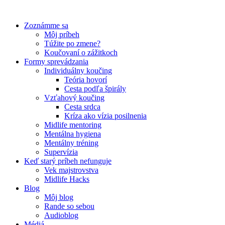
Preskočiť
na
Zoznámme sa
obsah
Môj príbeh
Túžite po zmene?
Koučovaní o zážitkoch
Formy sprevádzania
Individuálny koučing
Teória hovorí
Cesta podľa špirály
Vzťahový koučing
Cesta srdca
Kríza ako vízia posilnenia
Midlife mentoring
Mentálna hygiena
Mentálny tréning
Supervízia
Keď starý príbeh nefunguje
Vek majstrovstva
Midlife Hacks
Blog
Môj blog
Rande so sebou
Audioblog
Médiá