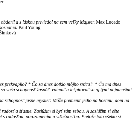
er
obdaril a s láskou priviedol na zem veľký Majster.
Max Lucado
 poznania.
Paul Young
 Šimková
 dnes prekvapilo? * Čo sa dnes dotklo môjho srdca? * Čo ma dnes
ýši sa vaša schopnosť žasnúť, vnímať a inšpirovať sa aj tými najmenšími
a schopnosť jasne myslieť. Môže premeniť jedlo na hostinu, dom na
 radosť a šťastie. Zaslúžim si byť sám sebou. A zaslúžim si ešte
t s radosťou, porozumením a vďačnosťou. Pretože toto všetko si