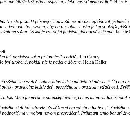
osunie bližšie k šťastiu a úspechu, alebo vás od neho vzdiali.
Harv Ek
e. Nie ste produkt pásovej výroby. Zámerne vás naplánoval, jedinečne 
ska sa jednoducho rozpína, aby ho obsiahla. Láska je len vonkajší plášť
otožniť sa s ňou. Láska je vo svojej podstate duchovné cvičenie.
Janette
elt
len tak predstavovať a pritom jesť sendvič.
Jim Carrey
že byť urobené, pokiaľ nie je nádej a dôvera.
Helen Keller
 čo všetko sa cez deň stalo a odpovedzte na tieto tri otázky: * Čo ma
i otázky pravidelne každý deň, precvičíte si v praxi silu vďačnosti. Zv
tatok. Mení popieranie na akceptovanie, chaos na poriadok, zmätok n
 Zaslúžim si dobré zdravie. Zaslúžim si harmóniu a blahobyt. Zaslúžim si
ný podporiť ma v mojom novom presvedčení. Prijímam tento bohatý živo