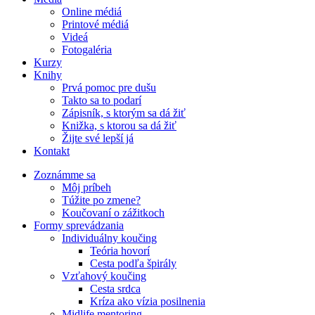
Online médiá
Printové médiá
Videá
Fotogaléria
Kurzy
Knihy
Prvá pomoc pre dušu
Takto sa to podarí
Zápisník, s ktorým sa dá žiť
Knižka, s ktorou sa dá žiť
Žijte své lepší já
Kontakt
Zoznámme sa
Môj príbeh
Túžite po zmene?
Koučovaní o zážitkoch
Formy sprevádzania
Individuálny koučing
Teória hovorí
Cesta podľa špirály
Vzťahový koučing
Cesta srdca
Kríza ako vízia posilnenia
Midlife mentoring