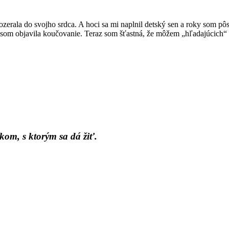
ozerala do svojho srdca. A hoci sa mi naplnil detský sen a roky som pôs
som objavila koučovanie. Teraz som šťastná, že môžem „hľadajúcich“ s
kom, s ktorým sa dá žiť.