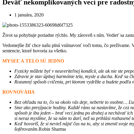
Deväť nekomplikovaných vecí pre radostn
1 januára, 2020
Život sa pohybuje poriadne rýchlo. My zároveň s ním. Vedieť sa zas
Vedomejšie žiť chce našu plnú vnímavosť voči tomu, čo prežívame. Vy
sentencie, ktoré hovoria za všetko.
MYSEĽ A TELO SÚ JEDNO
Fyzicky môžete byť v neuveriteľnej kondícii, ale ak nie ste pr
Zdravie je stav úplnej harmónie tela, mysle a ducha. Keď sa č
Rozumný spôsob cvičenia, pri ktorom vydržíte a budete podľa n
ROVNOVÁHA
Bez ohľadu na to, čo sa okolo vás deje, neberte to osobne… Ľud
Sme ako presýpacie hodiny. Každé ráno sa nastavíme, že cez ná
spôsob je iba jeden – brať veci jednu po druhej a nechávať ic
si neraz myslíme, že sa nám to darí, než sa prihlási rozhasené t
Keď hovoríš, že si nevieš nájsť čas na to, aby si zmenil svoje m
šoférovaním.
Robin Sharma