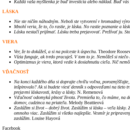
Každá vaša myšlienka je buď investícia alebo náklad. Buď vás p
LÁSKA
Nie ste ničím náhodným. Neboli ste vytvorení v hromadnej výrob
Mnohí veria, že to, čo rastie, je láska. No rastie poznanie a lá
Lásku nestačí prijímať. Lásku treba prejavovať. Prežívať ju. St
VIERA
Ver, že to dokážeš, a si na polceste k úspechu.
Theodore Roosev
Vízia funguje, ak tvrdo pracuješ. V tom to je. Nemôžeš si niečo 
Optimizmus je viera, ktorá vedie k dosiahnutiu cieľa. Nič nemô
VĎAČNOSŤ
Na konci každého dňa si doprajte chvíľu voľna, porozmýšľajte,
inšpirovalo? Ak si budete viesť denník s odpoveďami na tieto tr
prejavmi láskavosti, krásy a lásky.
N. Remenová
Vďačnosť odomyká plnosť života. Premieňa to, čo máme, na dos
domov, cudzinca na priateľa.
Melody Beattieová
Zaslúžim si život – dobrý život. Zaslúžim si lásku – veľa lásky.
omnoho viac. Zaslúžim si všetko najlepšie. Vesmír je priprave
zaslúžim.
Louise Hayová
Facebook