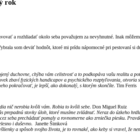
ý rok
tavovať a rozhliadať okolo seba považujem za nevyhnutné. Inak môžeme
brala som deväť hodnôt, ktoré mi prídu nápomocné pri pestovaní si du
epojený duchovne, chýba vám celistvosť a to podkopáva vašu realitu a po
lovek zbaví fyzických handicapov a psychického rozptyľovania, otvoria 
eho pokračovať, je lepší, ako dokonalý, s ktorým skončíte.
Tim Ferris
ia nič nerobia kvôli vám. Robia to kvôli sebe.
Don Miguel Ruiz
s prepadnú stovky úloh, ktoré musíme zvládnuť. Neraz do úzkeho hrdla 
h cez seba prechádzať pomaly a rovnomerne ako zrniečka piesku. Pravdaž
elesno i duševno.
Janette Šimková
yšlienky a spôsob svojho života, je to rovnaké, ako keby si vravel, že n