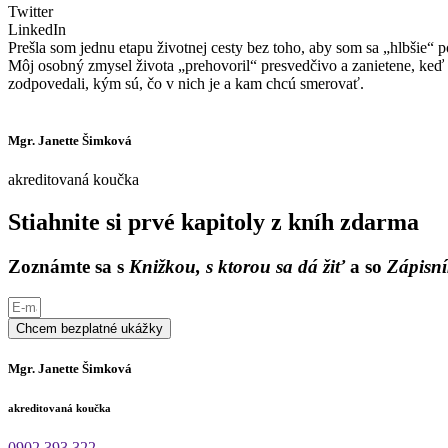
Twitter
LinkedIn
Prešla som jednu etapu životnej cesty bez toho, aby som sa „hlbšie“ p
Môj osobný zmysel života „prehovoril“ presvedčivo a zanietene, keď 
zodpovedali, kým sú, čo v nich je a kam chcú smerovať.
Mgr. Janette Šimková
akreditovaná koučka
Stiahnite si prvé kapitoly z kníh zdarma
Zoznámte sa s
Knižkou, s ktorou sa dá žiť
a so
Zápisní
Chcem bezplatné ukážky
Mgr. Janette Šimková
akreditovaná koučka
0902 393 322