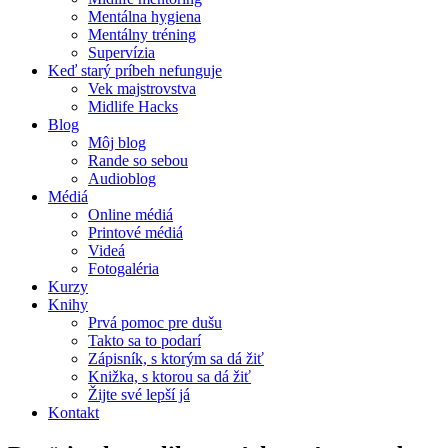
Mentálna hygiena
Mentálny tréning
Supervízia
Keď starý príbeh nefunguje
Vek majstrovstva
Midlife Hacks
Blog
Môj blog
Rande so sebou
Audioblog
Médiá
Online médiá
Printové médiá
Videá
Fotogaléria
Kurzy
Knihy
Prvá pomoc pre dušu
Takto sa to podarí
Zápisník, s ktorým sa dá žiť
Knižka, s ktorou sa dá žiť
Žijte své lepší já
Kontakt