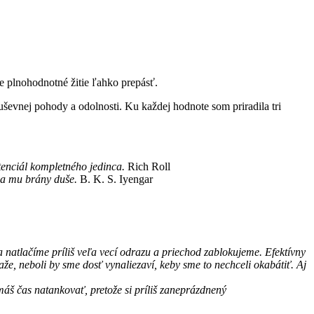
 plnohodnotné žitie ľahko prepásť.
ševnej pohody a odolnosti. Ku každej hodnote som priradila tri
tenciál kompletného jedinca.
Rich Roll
sa mu brány duše.
B. K. S. Iyengar
natlačíme príliš veľa vecí odrazu a priechod zablokujeme. Efektívny
e, neboli by sme dosť vynaliezaví, keby sme to nechceli okabátiť. Aj
emáš čas natankovať, pretože si príliš zaneprázdnený