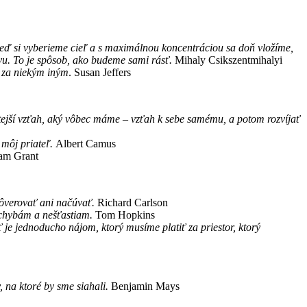
eď si vyberieme cieľ a s maximálnou koncentráciou sa doň vložíme,
vu. To je spôsob, ako budeme sami rásť.
Mihaly Csikszentmihalyi
e za niekým iným
. Susan Jeffers
tejší vzťah, aký vôbec máme – vzťah k sebe samému, a potom rozvíjať
môj priateľ.
Albert Camus
m Grant
ôverovať ani načúvať.
Richard Carlson
m chybám a nešťastiam.
Tom Hopkins
je jednoducho nájom, ktorý musíme platiť za priestor, ktorý
 na ktoré by sme siahali.
Benjamin Mays