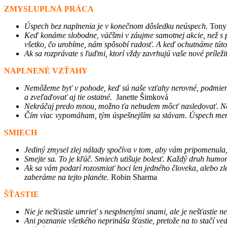
ZMYSLUPLNÁ PRÁCA
Úspech bez naplnenia je v konečnom dôsledku neúspech.
Tony
Keď konáme slobodne, väčšmi v záujme samotnej akcie, než s p
všetko, čo urobíme, nám spôsobí radosť. A keď ochutnáme túto 
Ak sa rozprávate s ľuďmi, ktorí vždy zavrhujú vaše nové príleži
NAPLNENÉ VZŤAHY
Nemôžeme byť v pohode, keď sú naše vzťahy nerovné, podmieneč
a zveľaďovať aj tie ostatné.
Janette Šimková
Nekráčaj predo mnou, možno ťa nebudem môcť nasledovať. Ne
Čím viac vypomáham, tým úspešnejším sa stávam. Úspech meria
SMIECH
Jediný zmysel zlej nálady spočíva v tom, aby vám pripomenula
Smejte sa. To je kľúč. Smiech utišuje bolesť. Každý druh humor
Ak sa vám podarí rozosmiať hoci len jedného človeka, alebo zl
zaberáme na tejto planéte.
Robin Sharma
ŠŤASTIE
Nie je nešťastie umrieť s nesplnenými snami, ale je nešťastie 
Ani poznanie všetkého neprináša šťastie, pretože na to stačí ve