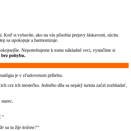
 Keď si vybavíte, ako na vás pôsobia prejavy láskavosti, súcitu
 tep sa upokojuje a harmonizuje.
okojnejšie. Nepotrebujeme k tomu nákladné veci, vystačíme si
e bez pohybu.
a analógia je v zľudovenom príbehu.
h cez ich mestečko. Jedného dňa sa nejaký turista začal rozhliadať,
starec.
ť.“
že sa tu žije krásne?“