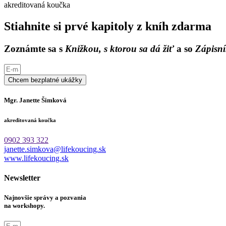
akreditovaná koučka
Stiahnite si prvé kapitoly z kníh zdarma
Zoznámte sa s
Knižkou, s ktorou sa dá žiť
a so
Zápisní
Chcem bezplatné ukážky
Mgr. Janette Šimková
akreditovaná koučka
0902 393 322
janette.simkova@lifekoucing.sk
www.lifekoucing.sk
Newsletter
Najnovšie správy a pozvania
na workshopy.