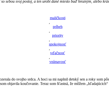
i so sebou svoj postoj, a ten urobí dané miesto buď hrozným, alebo kr
maličkosti
,
príbeh
,
priority
,
spokojnosť
,
vďačnosť
,
vnímavosť
ozerala do svojho srdca. A hoci sa mi naplnil detský sen a roky som pôs
som objavila koučovanie. Teraz som šťastná, že môžem „hľadajúcich“ s