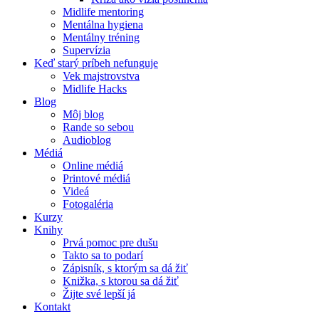
Midlife mentoring
Mentálna hygiena
Mentálny tréning
Supervízia
Keď starý príbeh nefunguje
Vek majstrovstva
Midlife Hacks
Blog
Môj blog
Rande so sebou
Audioblog
Médiá
Online médiá
Printové médiá
Videá
Fotogaléria
Kurzy
Knihy
Prvá pomoc pre dušu
Takto sa to podarí
Zápisník, s ktorým sa dá žiť
Knižka, s ktorou sa dá žiť
Žijte své lepší já
Kontakt