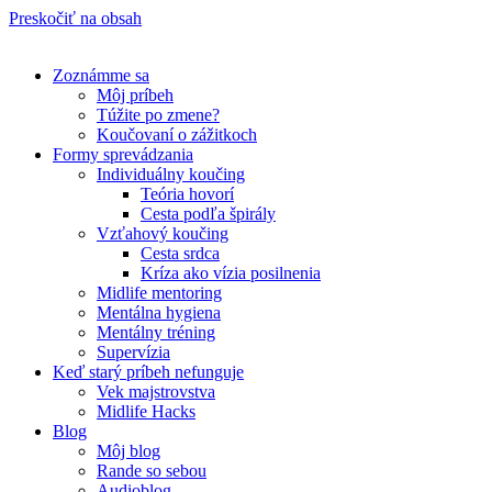
Preskočiť na obsah
Zoznámme sa
Môj príbeh
Túžite po zmene?
Koučovaní o zážitkoch
Formy sprevádzania
Individuálny koučing
Teória hovorí
Cesta podľa špirály
Vzťahový koučing
Cesta srdca
Kríza ako vízia posilnenia
Midlife mentoring
Mentálna hygiena
Mentálny tréning
Supervízia
Keď starý príbeh nefunguje
Vek majstrovstva
Midlife Hacks
Blog
Môj blog
Rande so sebou
Audioblog