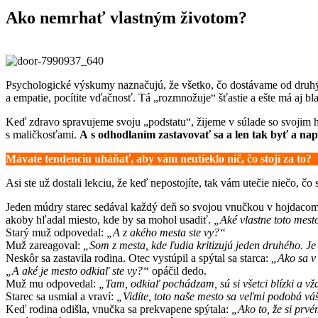
Ako nemrhať vlastným životom?
Psychologické výskumy naznačujú, že všetko, čo dostávame od druhých,
a empatie, pocítite vďačnosť. Tá „rozmnožuje“ šťastie a ešte má aj b
Keď zdravo spravujeme svoju „podstatu“, žijeme v súlade so svojim 
s maličkosťami.
A s odhodlaním zastavovať sa a len tak byť a na
Mávate tendenciu uháňať, aby vám neutieklo nič, čo stojí za to?
Asi ste už dostali lekciu, že keď nepostojíte, tak vám utečie niečo, č
Jeden múdry starec sedával každý deň so svojou vnučkou v hojdacom k
akoby hľadal miesto, kde by sa mohol usadiť.
„Aké vlastne toto mest
Starý muž odpovedal:
„A z akého mesta ste vy?“
Muž zareagoval:
„Som z mesta, kde ľudia kritizujú jeden druhého. Je t
Neskôr sa zastavila rodina. Otec vystúpil a spýtal sa starca:
„Ako sa v
„A aké je mesto odkiaľ ste vy?“
opáčil dedo.
Muž mu odpovedal:
„Tam, odkiaľ pochádzam, sú si všetci blízki a v
Starec sa usmial a vraví:
„Vidíte, toto naše mesto sa veľmi podobá v
Keď rodina odišla, vnučka sa prekvapene spýtala:
„Ako to, že si prvé