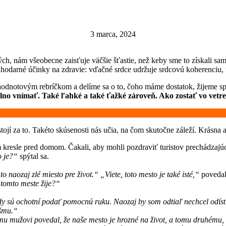
3 marca, 2024
 nám všeobecne zaisťuje väčšie šťastie, než keby sme to získali sami.
lahodarné účinky na zdravie: vďačné srdce udržuje srdcovú koherenciu,
hodnotovým rebríčkom a delíme sa o to, čoho máme dostatok, žijeme sp
plno vnímať. Také ľahké a také ťažké zároveň. Ako zostať vo vetr
o stojí za to. Takéto skúsenosti nás učia, na čom skutočne záleží. Krásn
resle pred domom. Čakali, aby mohli pozdraviť turistov prechádzajúcic
o je?“
spýtal sa.
o naozaj zlé miesto pre život.“ „Viete, toto mesto je také isté,“
povedal 
 tomto meste žije?“
ždy sú ochotní podať pomocnú ruku. Naozaj by som odtiaľ nechcel odís
ášmu.“
mu mužovi povedal, že naše mesto je hrozné na život, a tomu druhému, 