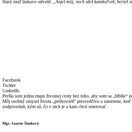
Starý muž láskavo odvetil:
„Anjel môj, nech ideš kamkoľvek, berieš s
Facebook
Twitter
LinkedIn
Prešla som jednu etapu životnej cesty bez toho, aby som sa „hlbšie“ p
Môj osobný zmysel života „prehovoril“ presvedčivo a zanietene, keď 
zodpovedali, kým sú, čo v nich je a kam chcú smerovať.
Mgr. Janette Šimková