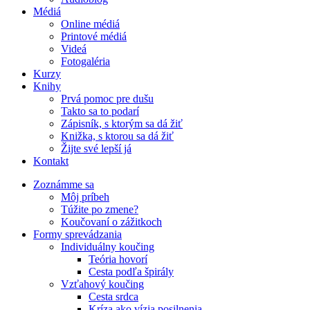
Médiá
Online médiá
Printové médiá
Videá
Fotogaléria
Kurzy
Knihy
Prvá pomoc pre dušu
Takto sa to podarí
Zápisník, s ktorým sa dá žiť
Knižka, s ktorou sa dá žiť
Žijte své lepší já
Kontakt
Zoznámme sa
Môj príbeh
Túžite po zmene?
Koučovaní o zážitkoch
Formy sprevádzania
Individuálny koučing
Teória hovorí
Cesta podľa špirály
Vzťahový koučing
Cesta srdca
Kríza ako vízia posilnenia