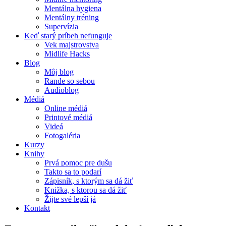
Mentálna hygiena
Mentálny tréning
Supervízia
Keď starý príbeh nefunguje
Vek majstrovstva
Midlife Hacks
Blog
Môj blog
Rande so sebou
Audioblog
Médiá
Online médiá
Printové médiá
Videá
Fotogaléria
Kurzy
Knihy
Prvá pomoc pre dušu
Takto sa to podarí
Zápisník, s ktorým sa dá žiť
Knižka, s ktorou sa dá žiť
Žijte své lepší já
Kontakt