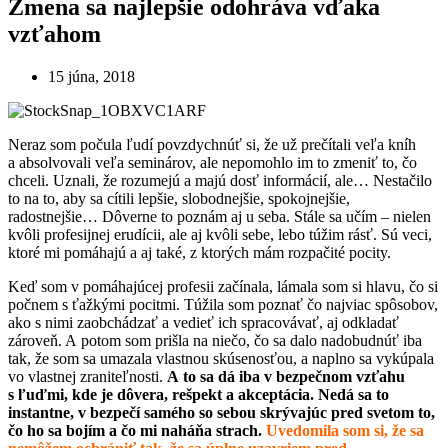
Zmena sa najlepšie odohráva vďaka
vzťahom
15 júna, 2018
Neraz som počula ľudí povzdychnúť si, že už prečítali veľa kníh
a absolvovali veľa seminárov, ale nepomohlo im to zmeniť to, čo
chceli. Uznali, že rozumejú a majú dosť informácií, ale… Nestačilo
to na to, aby sa cítili lepšie, slobodnejšie, spokojnejšie,
radostnejšie… Dôverne to poznám aj u seba. Stále sa učím – nielen
kvôli profesijnej erudícii, ale aj kvôli sebe, lebo túžim rásť. Sú veci,
ktoré mi pomáhajú a aj také, z ktorých mám rozpačité pocity.
Keď som v pomáhajúcej profesii začínala, lámala som si hlavu, čo si
počnem s ťažkými pocitmi. Túžila som poznať čo najviac spôsobov,
ako s nimi zaobchádzať a vedieť ich spracovávať, aj odkladať
zároveň. A potom som prišla na niečo, čo sa dalo nadobudnúť iba
tak, že som sa umazala vlastnou skúsenosťou, a naplno sa vykúpala
vo vlastnej zraniteľnosti.
A to sa dá iba v bezpečnom vzťahu
s ľuďmi, kde je dôvera, rešpekt a akceptácia. Nedá sa to
instantne, v bezpečí samého so sebou skrývajúc pred svetom to,
čo ho sa bojím a čo mi naháňa strach.
Uvedomila som si, že sa