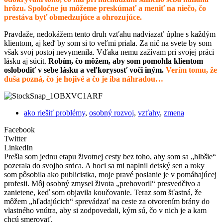
hrôzu. Spoločne ju môžeme preskúmať a meniť na niečo, čo
prestáva byť obmedzujúce a ohrozujúce.
Pravdaže, nedokážem tento druh vzťahu nadviazať úplne s každým
klientom, aj keď by som si to veľmi priala. Za nič na svete by som
však svoj postoj nevymenila. Vďaka nemu zažívam pri svojej práci
lásku aj súcit.
Robím, čo môžem, aby som pomohla klientom
oslobodiť v sebe lásku a veľkorysosť voči iným.
Verím tomu, že
duša pozná, čo je hojivé a čo je iba náhradou…
ako riešiť problémy
,
osobný rozvoj
,
vzťahy
,
zmena
Facebook
Twitter
LinkedIn
Prešla som jednu etapu životnej cesty bez toho, aby som sa „hlbšie“
pozerala do svojho srdca. A hoci sa mi naplnil detský sen a roky
som pôsobila ako publicistka, moje pravé poslanie je v pomáhajúcej
profesii. Môj osobný zmysel života „prehovoril“ presvedčivo a
zanietene, keď som objavila koučovanie. Teraz som šťastná, že
môžem „hľadajúcich“ sprevádzať na ceste za otvorením brány do
vlastného vnútra, aby si zodpovedali, kým sú, čo v nich je a kam
chcú smerovať.