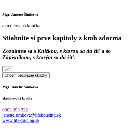
Mgr. Janette Šimková
akreditovaná koučka
Stiahnite si prvé kapitoly z kníh zdarma
Zoznámte sa s
Knižkou, s ktorou sa dá žiť
a so
Zápisníkom, s ktorým sa dá žiť.
Chcem bezplatné ukážky
Mgr. Janette Šimková
akreditovaná koučka
0902 393 322
janette.simkova@lifekoucing.sk
www.lifekoucing.sk