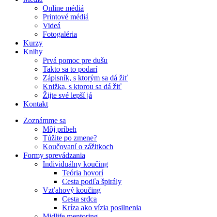
Online médiá
Printové médiá
Videá
Fotogaléria
Kurzy
Knihy
Prvá pomoc pre dušu
Takto sa to podarí
Zápisník, s ktorým sa dá žiť
Knižka, s ktorou sa dá žiť
Žijte své lepší já
Kontakt
Zoznámme sa
Môj príbeh
Túžite po zmene?
Koučovaní o zážitkoch
Formy sprevádzania
Individuálny koučing
Teória hovorí
Cesta podľa špirály
Vzťahový koučing
Cesta srdca
Kríza ako vízia posilnenia
Midlife mentoring