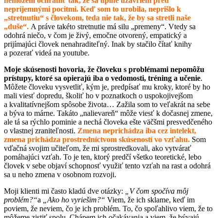
nemôžem ochrániť tak, že sa úplne uzavriem pred
nepríjemnými pocitmi. Keď som to urobila, neprišlo k
„stretnutiu“ s človekom, teda nie tak, že by sa stretli naše
„duše“.
A práve takéto stretnutie má silu „premeny“. Vtedy sa
odohrá niečo, v čom je živý, emočne otvorený, empatický a
prijímajúci človek nenahraditeľný. Inak by stačilo čítať knihy
a pozerať videá na youtube.
Moje skúsenosti hovoria, že človeku s problémami nepomôžu
prístupy, ktoré sa opierajú iba o vedomosti, tréning a učenie
.
Môžete človeku vysvetliť, kým je, predpísať mu kroky, ktoré by ho
mali viesť dopredu, školiť ho v poznatkoch o uspokojivejšom
a kvalitatívnejšom spôsobe života… Zažila som to veľakrát na sebe
a býva to márne. Takáto „nalievareň“ môže viesť k dočasnej zmene,
ale tá sa rýchlo pominie a nechá človeka ešte väčšmi presvedčeného
o vlastnej zraniteľnosti.
Zmena neprichádza iba cez intelekt,
zmena prichádza prostredníctvom skúseností vo vzťahu.
Som
vďačná svojim učiteľom, že mi sprostredkovali, ako vytvárať
pomáhajúci vzťah. To je ten, ktorý predčí všetko teoretické, lebo
človek v sebe objaví schopnosť využiť tento vzťah na rast a odohrá
sa u neho zmena v osobnom rozvoji.
Moji klienti mi často kladú dve otázky:
„V čom spočíva môj
problém?“
a
„Ako ho vyriešim?“
Viem, že ich sklame, keď im
poviem, že neviem, čo je ich problém. To, čo spoľahlivo viem, že to
môžeme zistiť spolu. Chápem ich očakávania a viem, že bývajú