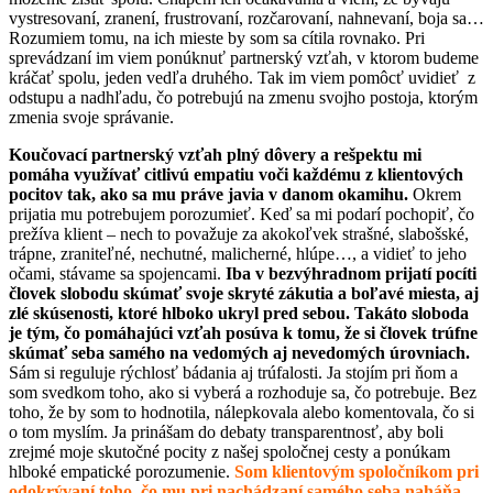
vystresovaní, zranení, frustrovaní, rozčarovaní, nahnevaní, boja sa…
Rozumiem tomu, na ich mieste by som sa cítila rovnako. Pri
sprevádzaní im viem ponúknuť partnerský vzťah, v ktorom budeme
kráčať spolu, jeden vedľa druhého. Tak im viem pomôcť uvidieť z
odstupu a nadhľadu, čo potrebujú na zmenu svojho postoja, ktorým
zmenia svoje správanie.
Koučovací partnerský vzťah plný dôvery a rešpektu mi
pomáha využívať citlivú empatiu voči každému z klientových
pocitov tak, ako sa mu práve javia v danom okamihu.
Okrem
prijatia mu potrebujem porozumieť. Keď sa mi podarí pochopiť, čo
prežíva klient – nech to považuje za akokoľvek strašné, slabošské,
trápne, zraniteľné, nechutné, malicherné, hlúpe…, a vidieť to jeho
očami, stávame sa spojencami.
Iba v bezvýhradnom prijatí pocíti
človek slobodu skúmať svoje skryté zákutia a boľavé miesta, aj
zlé skúsenosti, ktoré hlboko ukryl pred sebou. Takáto sloboda
je tým, čo pomáhajúci vzťah posúva k tomu, že si človek trúfne
skúmať seba samého na vedomých aj nevedomých úrovniach.
Sám si reguluje rýchlosť bádania aj trúfalosti. Ja stojím pri ňom a
som svedkom toho, ako si vyberá a rozhoduje sa, čo potrebuje. Bez
toho, že by som to hodnotila, nálepkovala alebo komentovala, čo si
o tom myslím. Ja prinášam do debaty transparentnosť, aby boli
zrejmé moje skutočné pocity z našej spoločnej cesty a ponúkam
hlboké empatické porozumenie.
Som klientovým spoločníkom pri
odokrývaní toho, čo mu pri nachádzaní samého seba naháňa