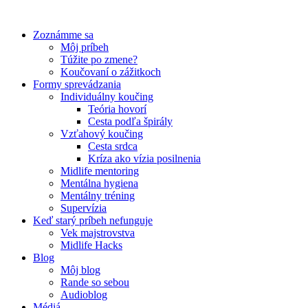
Preskočiť
na
Zoznámme sa
obsah
Môj príbeh
Túžite po zmene?
Koučovaní o zážitkoch
Formy sprevádzania
Individuálny koučing
Teória hovorí
Cesta podľa špirály
Vzťahový koučing
Cesta srdca
Kríza ako vízia posilnenia
Midlife mentoring
Mentálna hygiena
Mentálny tréning
Supervízia
Keď starý príbeh nefunguje
Vek majstrovstva
Midlife Hacks
Blog
Môj blog
Rande so sebou
Audioblog
Médiá