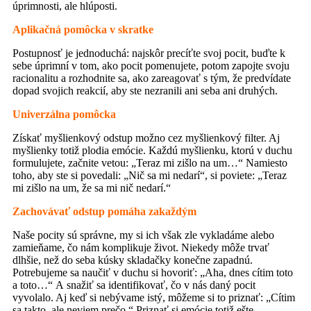
úprimnosti, ale hlúposti.
Aplikačná pomôcka v skratke
Postupnosť je jednoduchá: najskôr precíťte svoj pocit, buďte k
sebe úprimní v tom, ako pocit pomenujete, potom zapojte svoju
racionalitu a rozhodnite sa, ako zareagovať s tým, že predvídate
dopad svojich reakcií, aby ste nezranili ani seba ani druhých.
Univerzálna pomôcka
Získať myšlienkový odstup možno cez myšlienkový filter. Aj
myšlienky totiž plodia emócie. Každú myšlienku, ktorú v duchu
formulujete, začnite vetou: „Teraz mi zišlo na um…“ Namiesto
toho, aby ste si povedali: „Nič sa mi nedarí“, si poviete: „Teraz
mi zišlo na um, že sa mi nič nedarí.“
Zachovávať odstup pomáha zakaždým
Naše pocity sú správne, my si ich však zle vykladáme alebo
zamieňame, čo nám komplikuje život. Niekedy môže trvať
dlhšie, než do seba kúsky skladačky konečne zapadnú.
Potrebujeme sa naučiť v duchu si hovoriť: „Aha, dnes cítim toto
a toto…“ A snažiť sa identifikovať, čo v nás daný pocit
vyvolalo. Aj keď si nebývame istý, môžeme si to priznať: „Cítim
sa takto, ale neviem prečo.“ Priznať si emócie totiž ešte