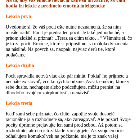
Na to, aby vás emócie nevláčili kade sa im zachce, sa vám
hodia tri lekcie z predmetu emočná inteligencia:
Lekcia prvá
Uvedomte si, že váš pocit ešte nutne neznamená, že sa ním
musíte riadiť. Pocit je predsa len pocit. Je také jednoduché, a
pritom zložité si priznať: „Teraz sa cítim takto…“ Všimnite si, čo
je to za pocit. Emócie, ktoré si pripustíme, sa málokedy zmenia
na násilné. Na povrch sa, naopak, najviac derú tie, ktoré
potláčame.
Lekcia druhá
Pocit spravidla netrvá viac ako pár minút. Pokiaľ ho prijmete a
necháte existovať, vcelku rýchlo odznie. Avšak emócie, ktoré v
sebe dusíte, nechápete alebo podceňujete, môžu prerásť na
dlhodobo trvajúcu zatrpknutosť a nenávisť.
Lekcia tretia
Keď sami sebe priznáte, čo cítite, zapojíte svoje dospelé
racionálne ja a rozhodnete sa, ako zareagovať. Ale pozor! Svoje
pocity úprimne prejavujte len sami pred sebou. Až potom sa
rozhodnite, ako na ich základe zareagujete. Ak svoje emócie
odhaľujete komukoľvek na počkanie, nie je to znak vašej