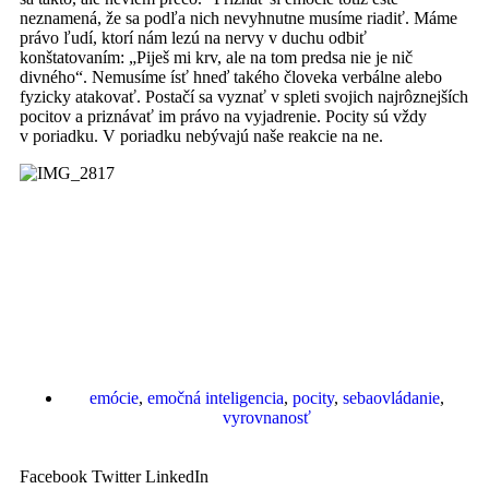
neznamená, že sa podľa nich nevyhnutne musíme riadiť. Máme
právo ľudí, ktorí nám lezú na nervy v duchu odbiť
konštatovaním: „Piješ mi krv, ale na tom predsa nie je nič
divného“. Nemusíme ísť hneď takého človeka verbálne alebo
fyzicky atakovať. Postačí sa vyznať v spleti svojich najrôznejších
pocitov a priznávať im právo na vyjadrenie. Pocity sú vždy
v poriadku. V poriadku nebývajú naše reakcie na ne.
emócie
,
emočná inteligencia
,
pocity
,
sebaovládanie
,
vyrovnanosť
Facebook
Twitter
LinkedIn