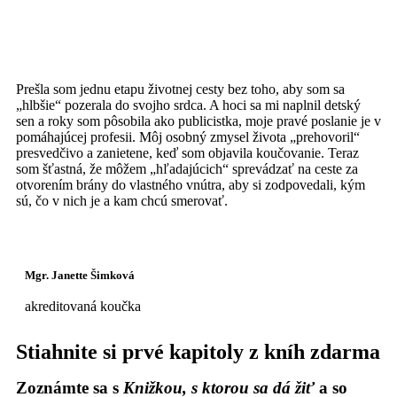
Prešla som jednu etapu životnej cesty bez toho, aby som sa
„hlbšie“ pozerala do svojho srdca. A hoci sa mi naplnil detský
sen a roky som pôsobila ako publicistka, moje pravé poslanie je v
pomáhajúcej profesii. Môj osobný zmysel života „prehovoril“
presvedčivo a zanietene, keď som objavila koučovanie. Teraz
som šťastná, že môžem „hľadajúcich“ sprevádzať na ceste za
otvorením brány do vlastného vnútra, aby si zodpovedali, kým
sú, čo v nich je a kam chcú smerovať.
Mgr. Janette Šimková
akreditovaná koučka
Stiahnite si prvé kapitoly z kníh zdarma
Zoznámte sa s
Knižkou, s ktorou sa dá žiť
a so