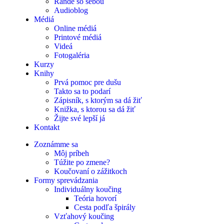
Rande so sebou
Audioblog
Médiá
Online médiá
Printové médiá
Videá
Fotogaléria
Kurzy
Knihy
Prvá pomoc pre dušu
Takto sa to podarí
Zápisník, s ktorým sa dá žiť
Knižka, s ktorou sa dá žiť
Žijte své lepší já
Kontakt
Zoznámme sa
Môj príbeh
Túžite po zmene?
Koučovaní o zážitkoch
Formy sprevádzania
Individuálny koučing
Teória hovorí
Cesta podľa špirály
Vzťahový koučing