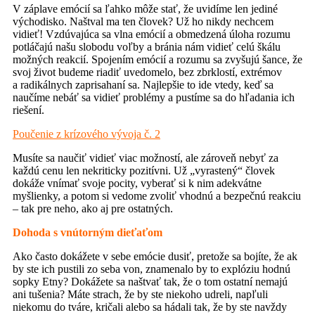
V záplave emócií sa ľahko môže stať, že uvidíme len jediné
východisko. Naštval ma ten človek? Už ho nikdy nechcem
vidieť! Vzdúvajúca sa vlna emócií a obmedzená úloha rozumu
potláčajú našu slobodu voľby a bránia nám vidieť celú škálu
možných reakcií. Spojením emócií a rozumu sa zvyšujú šance, že
svoj život budeme riadiť uvedomelo, bez zbrklostí, extrémov
a radikálnych zaprisahaní sa. Najlepšie to ide vtedy, keď sa
naučíme nebáť sa vidieť problémy a pustíme sa do hľadania ich
riešení.
Poučenie z krízového vývoja č. 2
Musíte sa naučiť vidieť viac možností, ale zároveň nebyť za
každú cenu len nekriticky pozitívni. Už „vyrastený“ človek
dokáže vnímať svoje pocity, vyberať si k nim adekvátne
myšlienky, a potom si vedome zvoliť vhodnú a bezpečnú reakciu
– tak pre neho, ako aj pre ostatných.
Dohoda s vnútorným dieťaťom
Ako často dokážete v sebe emócie dusiť, pretože sa bojíte, že ak
by ste ich pustili zo seba von, znamenalo by to explóziu hodnú
sopky Etny? Dokážete sa naštvať tak, že o tom ostatní nemajú
ani tušenia? Máte strach, že by ste niekoho udreli, napľuli
niekomu do tváre, kričali alebo sa hádali tak, že by ste navždy