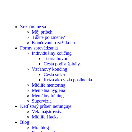
Zoznámme sa
Môj príbeh
Túžite po zmene?
Koučovaní o zážitkoch
Formy sprevádzania
Individuálny koučing
Teória hovorí
Cesta podľa špirály
Vzťahový koučing
Cesta srdca
Kríza ako vízia posilnenia
Midlife mentoring
Mentálna hygiena
Mentálny tréning
Supervízia
Keď starý príbeh nefunguje
Vek majstrovstva
Midlife Hacks
Blog
Môj blog