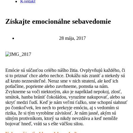
Kontakt
Získajte emocionálne sebavedomie
28 mája, 2017
Emócie sú súčasťou celého nášho žitia. Ovplyvňujú každého, či
si to priznať chce alebo nechce. Dokážu nás zraniť a niekedy sú
až kruto neznesiteľné. Neraz sme v nich stratení, ale keď ich
potlačíme, poprieme alebo zavrhneme, pomstia sa nám.
Zvykneme sa voči niektorým, ako je napríklad nepokoj, zlosť,
smútok, hanba brániť čokoládou, vyrazíme nakupovať, alebo sa
skryť medzi ľudí. Keď je nám veľmi ťažko, sme schopní siahnuť
po čomkoľvek, len nech to prekryje emóciu, aj s vedomím si
rizika, že si tým vyrobíme závislosť. Je nám jasné, akým sú
silným protivníkom, ktorý sa nikdy nevzdáva a keď nemôže
bojovať hneď, vráti sa s ešte väčšou silou.