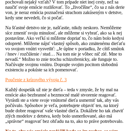
pochovali nejaký vzťah? V tom prípade niet inej cesty, než sa
naučiť svoje emócie rozlišovať. To „živočíšne“, čo sa z nás derie
von, je neraz emócia poznačená strachom zakúseným v detstve,
kedy sme nevedeli, čo si počať.
Na šťastné detstvo nie je, našťastie, nikdy neskoro. Nemôžeme
síce zmeniť svoju minulosť, ale môžeme si vybrať, ako sa k nej
postavíme. Ako veľkí si môžeme dopriať to, čo nám bolo kedysi
odopreté. Môžeme nájsť vlastný spôsob, ako zmätenému dieťaťu
vo svojom vnútri vysvetliť: „Je úplne v poriadku, že cítiš smútok
/ hnev / rozčúlenie / stud… Na tom nie je vôbec nič zlé. Mne to
nevadí.“ Možno to znie trochu schizofrenicky, ale funguje to.
Načúvajte svojmu vnútru. Doprajte svojim pocitom slobodnú
existenciu a pokúste sa ich pomenovať.
Poučenie z krízového vývoja č. 3
Každý dospelák už nie je dieťa – teda v zmysle, že by mal na
emócie ako bezbranné a bezmocné malé stvorenie reagovať.
Vyrástli ste a viete svoje vnútorné dieťa usmerniť tak, aby vás
počúvalo. Spôsobov je veľa, potrebujete objaviť ten, na ktorý
bude dobre reagovať vaše vlastné dieťa. Dokážete ho tak zbaviť
zlých modelov z detstva, kedy bolo usmerňované, ako má
„správne“ reagovať bez ohľadu na to, ako to práve potrebovalo.