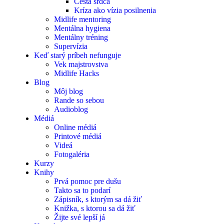
Cesta srdca
Kríza ako vízia posilnenia
Midlife mentoring
Mentálna hygiena
Mentálny tréning
Supervízia
Keď starý príbeh nefunguje
Vek majstrovstva
Midlife Hacks
Blog
Môj blog
Rande so sebou
Audioblog
Médiá
Online médiá
Printové médiá
Videá
Fotogaléria
Kurzy
Knihy
Prvá pomoc pre dušu
Takto sa to podarí
Zápisník, s ktorým sa dá žiť
Knižka, s ktorou sa dá žiť
Žijte své lepší já