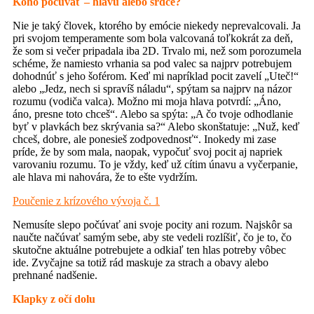
Koho počúvať – hlavu alebo srdce?
Nie je taký človek, ktorého by emócie niekedy neprevalcovali. Ja
pri svojom temperamente som bola valcovaná toľkokrát za deň,
že som si večer pripadala iba 2D. Trvalo mi, než som porozumela
schéme, že namiesto vrhania sa pod valec sa najprv potrebujem
dohodnúť s jeho šoférom. Keď mi napríklad pocit zavelí „Uteč!“
alebo „Jedz, nech si spravíš náladu“, spýtam sa najprv na názor
rozumu (vodiča valca). Možno mi moja hlava potvrdí: „Áno,
áno, presne toto chceš“. Alebo sa spýta: „A čo tvoje odhodlanie
byť v plavkách bez skrývania sa?“ Alebo skonštatuje: „Nuž, keď
chceš, dobre, ale ponesieš zodpovednosť“. Inokedy mi zase
príde, že by som mala, naopak, vypočuť svoj pocit aj napriek
varovaniu rozumu. To je vždy, keď už cítim únavu a vyčerpanie,
ale hlava mi nahovára, že to ešte vydržím.
Poučenie z krízového vývoja č. 1
Nemusíte slepo počúvať ani svoje pocity ani rozum. Najskôr sa
naučte načúvať samým sebe, aby ste vedeli rozlíšiť, čo je to, čo
skutočne aktuálne potrebujete a odkiaľ ten hlas potreby vôbec
ide. Zvyčajne sa totiž rád maskuje za strach a obavy alebo
prehnané nadšenie.
Klapky z očí dolu