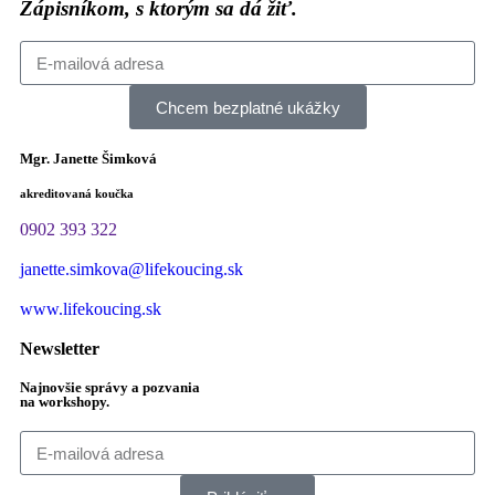
Zápisníkom, s ktorým sa dá žiť.
Chcem bezplatné ukážky
Mgr. Janette Šimková
akreditovaná koučka
0902 393 322
janette.simkova@lifekoucing.sk
www.lifekoucing.sk
Newsletter
Najnovšie správy a pozvania
na workshopy.