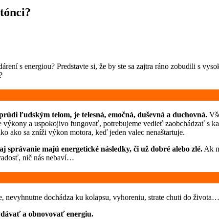
tónci?
árení s energiou? Predstavte si, že by ste sa zajtra ráno zobudili s vy
t?
 prúdi ľudským telom, je telesná, emočná, duševná a duchovná.
Vše
 výkony a uspokojivo fungovať, potrebujeme vedieť zaobchádzať s kaž
ko ako sa zníži výkon motora, keď jeden valec nenaštartuje.
j správanie majú energetické následky, či už dobré alebo zlé.
Ak n
 radosť, nič nás nebaví…
e, nevyhnutne dochádza ku kolapsu, vyhoreniu, strate chuti do života
vydávať a obnovovať energiu.