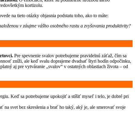
predovšetkým kortizolu.
ede na tieto otázky objasnia podstatu toho, ako to máte:
vynaloženou v záujme vášho osobného rastu a zvyšovania produktivity?
rtovci.
Pre spevnenie svalov potrebujeme pravidelnú záťaž, čím sa
nnosť zníži, ale keď svalu doprajeme dvadsať štyri hodín odpočinku,
 platný aj pre vytváranie „svalov“ v ostatných oblastiach života – od
u. Keď sa potrebujeme upokojiť a stíšiť myseľ i telo, je dobré pri
ť na svet bez skreslenia a brať ho taký, aký je, ale smerovať svoje