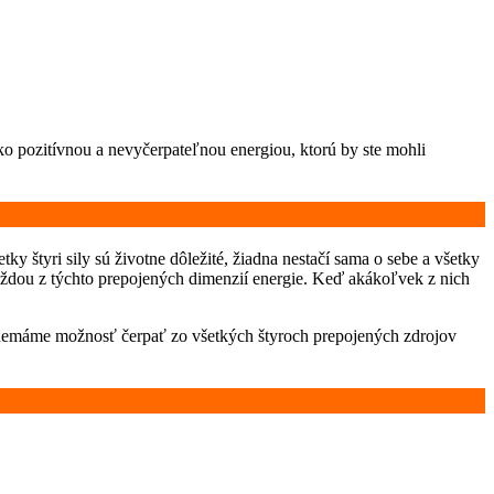
soko pozitívnou a nevyčerpateľnou energiou, ktorú by ste mohli
tky štyri sily sú životne dôležité, žiadna nestačí sama o sebe a všetky
dou z týchto prepojených dimenzií energie. Keď akákoľvek z nich
emáme možnosť čerpať zo všetkých štyroch prepojených zdrojov
…