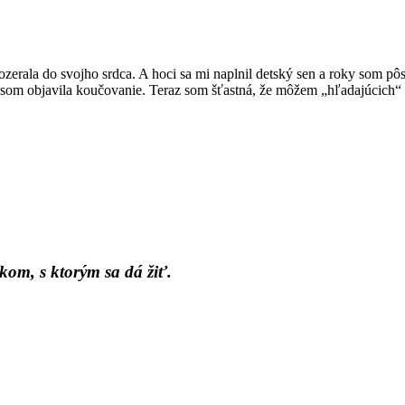
ozerala do svojho srdca. A hoci sa mi naplnil detský sen a roky som pôs
som objavila koučovanie. Teraz som šťastná, že môžem „hľadajúcich“ s
kom, s ktorým sa dá žiť.