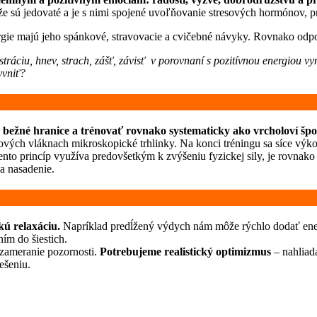
 že sú jedovaté a je s nimi spojené uvoľňovanie stresových hormónov, 
gie majú jeho spánkové, stravovacie a cvičebné návyky. Rovnako odpov
stráciu, hnev, strach, zášť, závisť v porovnaní s pozitívnou energiou 
yvniť?
 bežné hranice a trénovať rovnako systematicky ako vrcholoví špo
vých vláknach mikroskopické trhlinky. Na konci tréningu sa síce výko
 tento princíp využíva predovšetkým k zvýšeniu fyzickej sily, je rovnako
 a nasadenie.
kú relaxáciu.
Napríklad predĺžený výdych nám môže rýchlo dodať energi
ím do šiestich.
 zameranie pozornosti.
Potrebujeme realistický optimizmus
– nahliada
iešeniu.