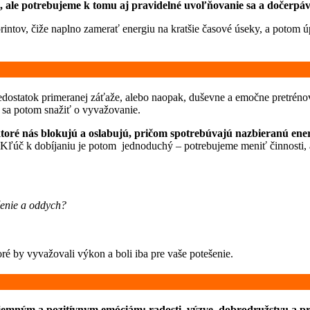
mi, ale potrebujeme k tomu aj pravidelné uvoľňovanie sa a dočerpáv
ntov, čiže naplno zamerať energiu na kratšie časové úseky, a potom 
ostatok primeranej záťaže, alebo naopak, duševne a emočne pretréno
 sa potom snažiť o vyvažovanie.
ktoré nás blokujú a oslabujú, pričom spotrebúvajú nazbieranú ene
ň“. Kľúč k dobíjaniu je potom jednoduchý – potrebujeme meniť činnosti
ešenie a oddych?
ré by vyvažovali výkon a boli iba pre vaše potešenie.
emným a pozitívnym emóciám: radosti, výzve, dobrodružstvu a príl