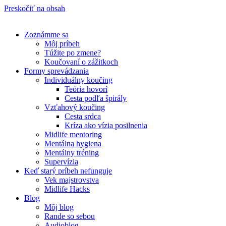
Preskočiť na obsah
Zoznámme sa
Môj príbeh
Túžite po zmene?
Koučovaní o zážitkoch
Formy sprevádzania
Individuálny koučing
Teória hovorí
Cesta podľa špirály
Vzťahový koučing
Cesta srdca
Kríza ako vízia posilnenia
Midlife mentoring
Mentálna hygiena
Mentálny tréning
Supervízia
Keď starý príbeh nefunguje
Vek majstrovstva
Midlife Hacks
Blog
Môj blog
Rande so sebou
Audioblog