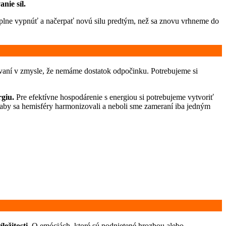
anie síl.
úplne vypnúť a načerpať novú silu predtým, než sa znovu vrhneme do
vaní v zmysle, že nemáme dostatok odpočinku. Potrebujeme si
rgiu.
Pre efektívne hospodárenie s energiou si potrebujeme vytvoriť
, aby sa hemisféry harmonizovali a neboli sme zameraní iba jedným
ežitosti.
O emóciách, ktoré sú podnietené hrozbou alebo