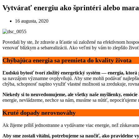
Vytvárať energiu ako šprintéri alebo mara
16 augusta, 2020
Povedali by ste, že zdravie a šťastie sú založené na efektívnom hospod
venovať blízkym a sebarealizácii. Ako veľmi by vám to zlepšilo živo
Chýbajúca energia sa premieta do kvality života
Ľudskú bytosť tvorí zložitý energetický systém — energia, ktorá
sa navzájom významne ovplyvňujú. Aby sme mohli podávať najlepšie
chýba, schopnosť naplno využiť vlastné možnosti sa zredukuje, rovna
Niekedy si to neuvedomujeme, ale všetky naše myšlienky, emócie a
energie, nevládzeme, nechce sa nám, musíme sa nútiť, nepociťujeme
Kruté dopady nerovnováhy
Ak žijeme príliš jednostranne a vydávame viac energie, než získavam
Aby sme zostali vitálni, potrebujeme sa naučiť, ako pravidelne 