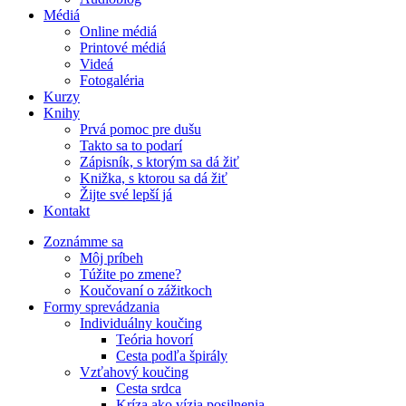
Médiá
Online médiá
Printové médiá
Videá
Fotogaléria
Kurzy
Knihy
Prvá pomoc pre dušu
Takto sa to podarí
Zápisník, s ktorým sa dá žiť
Knižka, s ktorou sa dá žiť
Žijte své lepší já
Kontakt
Zoznámme sa
Môj príbeh
Túžite po zmene?
Koučovaní o zážitkoch
Formy sprevádzania
Individuálny koučing
Teória hovorí
Cesta podľa špirály
Vzťahový koučing
Cesta srdca
Kríza ako vízia posilnenia