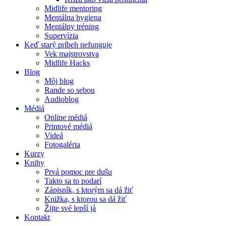
Midlife mentoring
Mentálna hygiena
Mentálny tréning
Supervízia
Keď starý príbeh nefunguje
Vek majstrovstva
Midlife Hacks
Blog
Môj blog
Rande so sebou
Audioblog
Médiá
Online médiá
Printové médiá
Videá
Fotogaléria
Kurzy
Knihy
Prvá pomoc pre dušu
Takto sa to podarí
Zápisník, s ktorým sa dá žiť
Knižka, s ktorou sa dá žiť
Žijte své lepší já
Kontakt