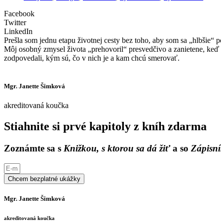
Facebook
Twitter
LinkedIn
Prešla som jednu etapu životnej cesty bez toho, aby som sa „hlbšie“ p
Môj osobný zmysel života „prehovoril“ presvedčivo a zanietene, keď 
zodpovedali, kým sú, čo v nich je a kam chcú smerovať.
Mgr. Janette Šimková
akreditovaná koučka
Stiahnite si prvé kapitoly z kníh zdarma
Zoznámte sa s
Knižkou, s ktorou sa dá žiť
a so
Zápisní
Chcem bezplatné ukážky
Mgr. Janette Šimková
akreditovaná koučka