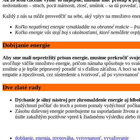
nedostatkom – strach, pocit márnosti, zlosť, smútok – sa dá povedať,
Každý z nás sa môže presvedčiť na sebe, aký vplyv na množstvo ener
Koľko negatívnej energie vynakladáte na obranné reakcie – fru
Koľko energie vás stojí boj s okolnosťami, ktoré nemôžete ovpl
Dobíjanie energie
Aby sme mali nepretržitý prísun energie, musíme prekročiť svoje
uvoľňuje väčšie množstvo energie, pričom námaha spôsobuje vo svalo
zosilnie a je lepšie pripravený poradiť si s ďalšou záťažou. A hoci sa
empatie a trpezlivosti, cez sústredenie a tvorivosť, až po vyrovnanosť
Dve zlaté rady
Dýchanie je silný nástroj pre zhromaždenie energie aj hlbo
nadýchnutí počítať do troch a potom pomaly vydýchnuť počítan
Zásobu duševnej energie potrebujeme na usporiadanie života a
úsilie zakaždým pozitívne vpred k žiadanému výsledku alebo r
dobíjanie
,
energia
,
rovnováha
,
vyrovnanosť
,
vyvažovanie