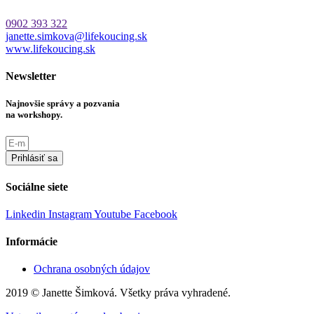
0902 393 322
janette.simkova@lifekoucing.sk
www.lifekoucing.sk
Newsletter
Najnovšie správy a pozvania
na workshopy.
Prihlásiť sa
Sociálne siete
Linkedin
Instagram
Youtube
Facebook
Informácie
Ochrana osobných údajov
2019 © Janette Šimková. Všetky práva vyhradené.