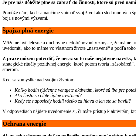
Je pre nás dôležité plne sa zabrať do činností, ktoré sú pred na
Pomôže nám, keď sa naučíme vnímať svoj život ako sled mnohých špri
boja s novými výzvami.
Špajza plná energie
Môžeme byť telesne a duchovne nedotrénovaní v zmysle, že máme ned
uvedomiť, ako to máme vo vlastnom živote „nastavené“ a podľa toho
Z praxe môžem potvrdiť, že neraz sú to naše negatívne návyky, 
strategické rituály pozitívnej energie, ktoré potom tvoria „zásobáre
smerom.
Keď sa zamyslíte nad svojím životom:
Koľko hodín týždenne venujete aktivitám, ktoré sú iba pre pot
Ako často sa cítite úplne uvoľnení?
Kedy ste naposledy hodili všetko za hlavu a len ste sa bavili?
V odpovediach nájdete uvedomenie si, či máte prístup k aktivitám, kto
Ochrana energie
Ak zo seba chceme vydať to najlepšie, musíme mať prístup k príj