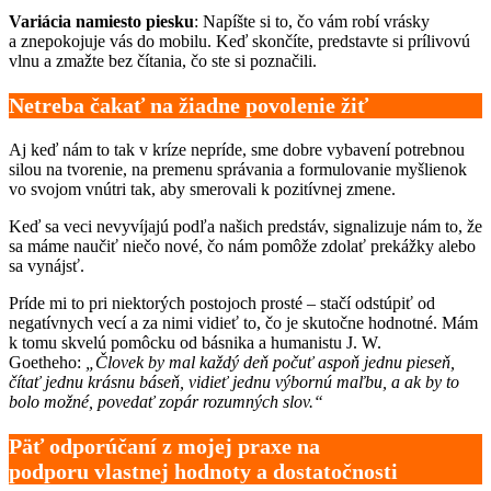
Variácia namiesto piesku
: Napíšte si to, čo vám robí vrásky
a znepokojuje vás do mobilu. Keď skončíte, predstavte si prílivovú
vlnu a zmažte bez čítania, čo ste si poznačili.
Netreba čakať na žiadne
povolenie žiť
Aj keď nám to tak v kríze nepríde, sme dobre vybavení potrebnou
silou na tvorenie, na premenu správania a formulovanie myšlienok
vo svojom vnútri tak, aby smerovali k pozitívnej zmene.
Keď sa veci nevyvíjajú podľa našich predstáv, signalizuje nám to, že
sa máme naučiť niečo nové, čo nám pomôže zdolať prekážky alebo
sa vynájsť.
Príde mi to pri niektorých postojoch prosté – stačí odstúpiť od
negatívnych vecí a za nimi vidieť to, čo je skutočne hodnotné. Mám
k tomu skvelú pomôcku od básnika a humanistu J. W.
Goetheho:
„Človek by mal každý deň počuť aspoň jednu pieseň,
čítať jednu krásnu báseň, vidieť jednu výbornú maľbu, a ak by to
bolo možné, povedať zopár rozumných slov.“
Päť odporúčaní z mojej praxe na
podporu vlastnej hodnoty a dostatočnosti