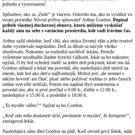
pohodu a vyrovnanosť.
Spôsobov, ako sa „čistiť“ je viacero. Oslovilo ma, ako to vystihol vo
svojej poviedke
Návrat prílivu
spisovateľ Arthur Gordon.
Popísal
príbeh vlastnej duchovnej obnovy, ktorú môžeme vyskúšať
každý sám na sebe s variáciou prostredia, kde radi trávime čas.
Arthur zažil obdobie, keď cítil, ako stráca životný elán a jeho tvorivé
úsilie vyznievalo naprázdno. Deň za dňom sa navyše všetko
zhoršovalo. Nakoniec sa rozhodol navštíviť lekára. Pretože
vyšetrenie neodhalilo žiadne fyzické ťažkosti, lekár sa ho nakoniec
opýtal, či by bol ochotný riadiť sa jeden deň pokynmi, ktoré mu dá.
Gordon súhlasil a lekár mu povedal, aby nasledujúci deň strávil na
mieste, kde bol ako dieťa najšťastnejší. Mohol jesť, ale nesmel s
nikým hovoriť ani čítať, písať alebo počúvať rozhlas (v jeho časoch
online svet ešte nefičal). Potom mu napísal štyri usmernenia a
povedal mu, aby si prvé prečítal o 9.00 h., ďalšie o 12.00 h.,
nasledujúce o 15.00 h. a posledné o 18.00 h.
„To myslíte vážne?“
Spýtal sa ho Gordon.
„Keď odo mňa dostanete účet, prestanete si myslieť, že žartujem!“,
zareagoval lekár.
Nasledujúce ráno išiel Gordon na pláž. Keď otvoril prvý lístok, stálo