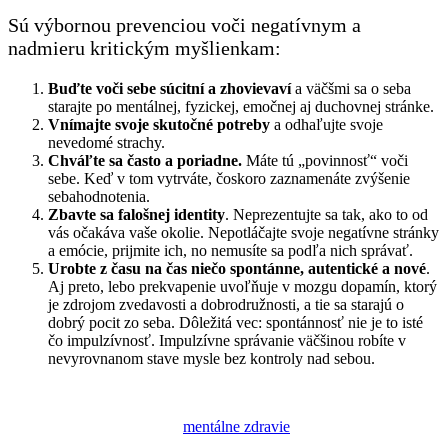
Sú výbornou prevenciou voči negatívnym a
nadmieru kritickým myšlienkam:
Buďte voči sebe súcitní a zhovievaví
a väčšmi sa o seba
starajte po mentálnej, fyzickej, emočnej aj duchovnej stránke.
Vnímajte svoje skutočné potreby
a odhaľujte svoje
nevedomé strachy.
Chváľte sa často a poriadne.
Máte tú „povinnosť“ voči
sebe. Keď v tom vytrváte, čoskoro zaznamenáte zvýšenie
sebahodnotenia.
Zbavte sa falošnej identity
. Neprezentujte sa tak, ako to od
vás očakáva vaše okolie. Nepotláčajte svoje negatívne stránky
a emócie, prijmite ich, no nemusíte sa podľa nich správať.
Urobte z času na čas niečo spontánne, autentické a nové
.
Aj preto, lebo prekvapenie uvoľňuje v mozgu dopamín, ktorý
je zdrojom zvedavosti a dobrodružnosti, a tie sa starajú o
dobrý pocit zo seba. Dôležitá vec: spontánnosť nie je to isté
čo impulzívnosť. Impulzívne správanie väčšinou robíte v
nevyrovnanom stave mysle bez kontroly nad sebou.
mentálne zdravie
,