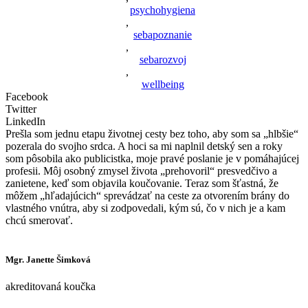
psychohygiena
,
sebapoznanie
,
sebarozvoj
,
wellbeing
Facebook
Twitter
LinkedIn
Prešla som jednu etapu životnej cesty bez toho, aby som sa „hlbšie“
pozerala do svojho srdca. A hoci sa mi naplnil detský sen a roky
som pôsobila ako publicistka, moje pravé poslanie je v pomáhajúcej
profesii. Môj osobný zmysel života „prehovoril“ presvedčivo a
zanietene, keď som objavila koučovanie. Teraz som šťastná, že
môžem „hľadajúcich“ sprevádzať na ceste za otvorením brány do
vlastného vnútra, aby si zodpovedali, kým sú, čo v nich je a kam
chcú smerovať.
Mgr. Janette Šimková
akreditovaná koučka