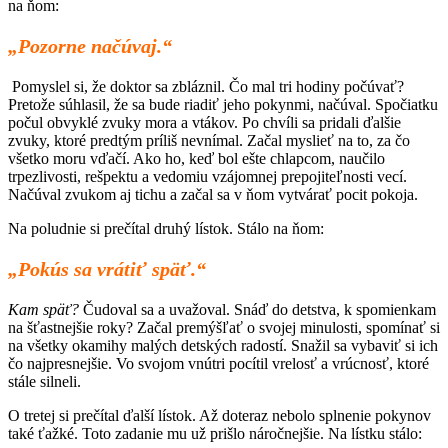
na ňom:
„Pozorne načúvaj.“
Pomyslel si, že doktor sa zbláznil. Čo mal tri hodiny počúvať?
Pretože súhlasil, že sa bude riadiť jeho pokynmi, načúval. Spočiatku
počul obvyklé zvuky mora a vtákov. Po chvíli sa pridali ďalšie
zvuky, ktoré predtým príliš nevnímal. Začal myslieť na to, za čo
všetko moru vďačí. Ako ho, keď bol ešte chlapcom, naučilo
trpezlivosti, rešpektu a vedomiu vzájomnej prepojiteľnosti vecí.
Načúval zvukom aj tichu a začal sa v ňom vytvárať pocit pokoja.
Na poludnie si prečítal druhý lístok. Stálo na ňom:
„Pokús sa vrátiť späť.“
Kam späť?
Čudoval sa a uvažoval. Snáď do detstva, k spomienkam
na šťastnejšie roky? Začal premýšľať o svojej minulosti, spomínať si
na všetky okamihy malých detských radostí. Snažil sa vybaviť si ich
čo najpresnejšie. Vo svojom vnútri pocítil vrelosť a vrúcnosť, ktoré
stále silneli.
O tretej si prečítal ďalší lístok. Až doteraz nebolo splnenie pokynov
také ťažké. Toto zadanie mu už prišlo náročnejšie. Na lístku stálo: