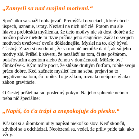
„Zamysli sa nad svojimi motívmi.“
Spočiatku sa snažil obhajovať. Premýšľal o veciach, ktoré chcel:
úspech, uznanie, istoty. Nezistil na nich nič zlé. Potom mu ale
hlavou prebleskla myšlienka, že tieto motívy nie sú dosť dobré a že
možno práve niekde tu tkvie príčina jeho stagnácie. Začal o svojich
motívoch uvažovať oveľa dôkladnejšie. Myslel na to, aký býval
šťastný. Zrazu si uvedomil, že sa mu nič nemôže dariť, ak sú jeho
motívy zlé. Prišiel k záveru, že nezáleží na tom, či ste poštárom,
poisťovacím agentom alebo ženou v domácnosti. Môžete byť
čímkoľvek. Kým máte pocit, že slúžite druhým ľuďom, robíte svoju
prácu dobre. Keď začnete myslieť len na seba, prejaví sa to
negatívne na tom, čo robíte. To je zákon, rovnako neúprosný ako
zákon gravitácie.
O šiestej prišiel na rad posledný pokyn. Na jeho splnenie nebolo
treba nič špeciálne:
„Napíš, čo ťa trápi a znepokojuje do piesku.“
Kľakol si a úlomkom ulity napísal niekoľko slov. Keď skončil,
zdvihol sa a odchádzal. Neobzeral sa, vedel, že príliv príde tak, ako
vždy.