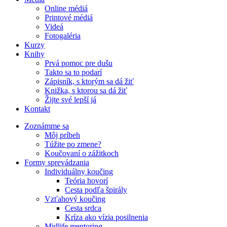
Online médiá
Printové médiá
Videá
Fotogaléria
Kurzy
Knihy
Prvá pomoc pre dušu
Takto sa to podarí
Zápisník, s ktorým sa dá žiť
Knižka, s ktorou sa dá žiť
Žijte své lepší já
Kontakt
Zoznámme sa
Môj príbeh
Túžite po zmene?
Koučovaní o zážitkoch
Formy sprevádzania
Individuálny koučing
Teória hovorí
Cesta podľa špirály
Vzťahový koučing
Cesta srdca
Kríza ako vízia posilnenia
Midlife mentoring