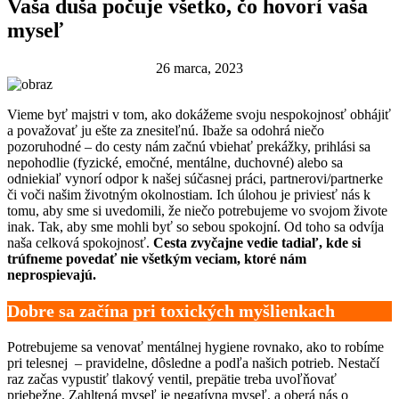
Vaša duša počuje všetko, čo hovorí vaša
myseľ
26 marca, 2023
Vieme byť majstri v tom, ako dokážeme svoju nespokojnosť obhájiť
a považovať ju ešte za znesiteľnú. Ibaže sa odohrá niečo
pozoruhodné – do cesty nám začnú vbiehať prekážky, prihlási sa
nepohodlie (fyzické, emočné, mentálne, duchovné) alebo sa
odniekiaľ vynorí odpor k našej súčasnej práci, partnerovi/partnerke
či voči našim životným okolnostiam. Ich úlohou je priviesť nás k
tomu, aby sme si uvedomili, že niečo potrebujeme vo svojom živote
inak. Tak, aby sme mohli byť so sebou spokojní. Od toho sa odvíja
naša celková spokojnosť.
Cesta zvyčajne vedie tadiaľ, kde si
trúfneme povedať nie všetkým veciam, ktoré nám
neprospievajú.
Dobre sa začína pri toxických myšlienkach
Potrebujeme sa venovať mentálnej hygiene rovnako, ako to robíme
pri telesnej – pravidelne, dôsledne a podľa našich potrieb. Nestačí
raz začas vypustiť tlakový ventil, prepätie treba uvoľňovať
priebežne. Zahltená myseľ je negatívna myseľ, a oberá nás o