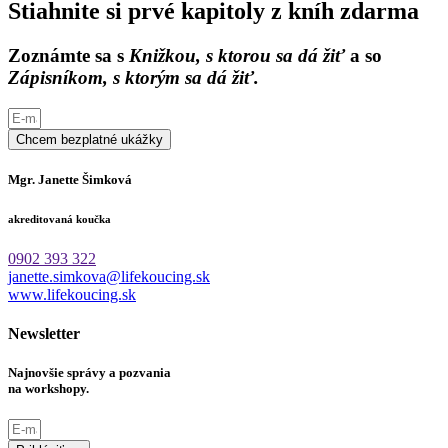
Stiahnite si prvé kapitoly z kníh zdarma
Zoznámte sa s
Knižkou, s ktorou sa dá žiť
a so
Zápisníkom, s ktorým sa dá žiť.
Chcem bezplatné ukážky
Mgr. Janette Šimková
akreditovaná koučka
0902 393 322
janette.simkova@lifekoucing.sk
www.lifekoucing.sk
Newsletter
Najnovšie správy a pozvania
na workshopy.