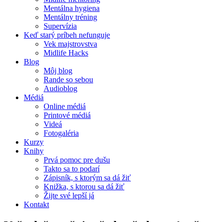
Mentálna hygiena
Mentálny tréning
Supervízia
Keď starý príbeh nefunguje
Vek majstrovstva
Midlife Hacks
Blog
Môj blog
Rande so sebou
Audioblog
Médiá
Online médiá
Printové médiá
Videá
Fotogaléria
Kurzy
Knihy
Prvá pomoc pre dušu
Takto sa to podarí
Zápisník, s ktorým sa dá žiť
Knižka, s ktorou sa dá žiť
Žijte své lepší já
Kontakt