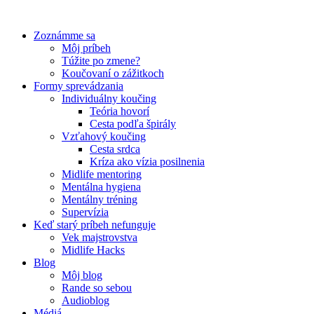
Preskočiť
na
Zoznámme sa
obsah
Môj príbeh
Túžite po zmene?
Koučovaní o zážitkoch
Formy sprevádzania
Individuálny koučing
Teória hovorí
Cesta podľa špirály
Vzťahový koučing
Cesta srdca
Kríza ako vízia posilnenia
Midlife mentoring
Mentálna hygiena
Mentálny tréning
Supervízia
Keď starý príbeh nefunguje
Vek majstrovstva
Midlife Hacks
Blog
Môj blog
Rande so sebou
Audioblog
Médiá