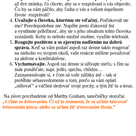
až dve stránky, čo chcete, aby sa v rozprávaní o vás objavilo.
Čo by sa vám páčilo, aby ľudia o vás a vašom úspešnom
živote rozprávali?
Uvažujte o človeku, ktorému ste vďačný.
Poďakovali ste
mu? Pravdepodobne nie. Napíšte preto ďakovný list
a vystihnite príležitosť, aby ste s jeho obsahom tohto človeka
zoznámili. Keby to nebolo možné osobne, využite telefonát.
Reagujte pozitívne a so zjavným nadšením na dobrú
správu.
Keď sa vám podarí aspoň raz denne takto reagovať
na niekoho vo svojom okolí, vaše reakcie môžete považovať
za aktívne a konštruktívne.
Vychutnávajte.
Aspoň raz denne si užívajte niečo, s čím sa
inak ponáhľate, napr. jedlo, sprchu, chôdzu…
Zaznamenávajte si, v čom sú vaše zážitky iné – tak si
prehĺbite sebauvedomenie o tom, prečo sa vám oplatí
„stišovať“ a väčšmi sledovať svoje pocity, a tým žiť tu a teraz.
Na záver povzbudenie od Marthy Graham, tanečníčky storočia:
„
Učíme sa trénovaním. Či už to znamená, že sa učíme tancovať
trénovaním tanca, alebo sa učíme žiť trénovaním života.”