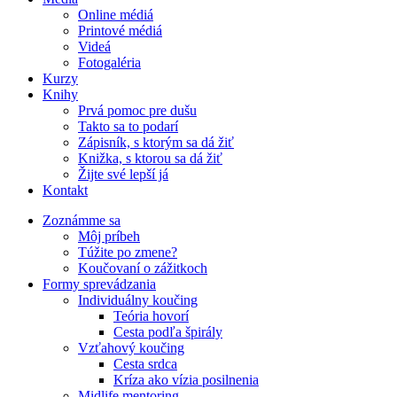
Online médiá
Printové médiá
Videá
Fotogaléria
Kurzy
Knihy
Prvá pomoc pre dušu
Takto sa to podarí
Zápisník, s ktorým sa dá žiť
Knižka, s ktorou sa dá žiť
Žijte své lepší já
Kontakt
Zoznámme sa
Môj príbeh
Túžite po zmene?
Koučovaní o zážitkoch
Formy sprevádzania
Individuálny koučing
Teória hovorí
Cesta podľa špirály
Vzťahový koučing
Cesta srdca
Kríza ako vízia posilnenia
Midlife mentoring