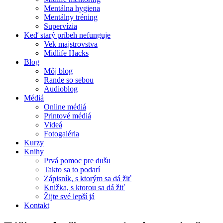
Mentálna hygiena
Mentálny tréning
Supervízia
Keď starý príbeh nefunguje
Vek majstrovstva
Midlife Hacks
Blog
Môj blog
Rande so sebou
Audioblog
Médiá
Online médiá
Printové médiá
Videá
Fotogaléria
Kurzy
Knihy
Prvá pomoc pre dušu
Takto sa to podarí
Zápisník, s ktorým sa dá žiť
Knižka, s ktorou sa dá žiť
Žijte své lepší já
Kontakt