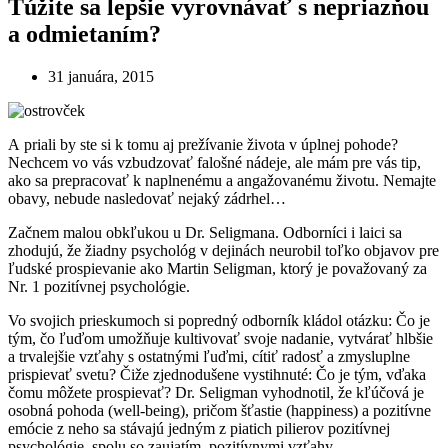
Túžite sa lepšie vyrovnávať s nepriazňou
a odmietaním?
31 januára, 2015
A priali by ste si k tomu aj prežívanie života v úplnej pohode?
Nechcem vo vás vzbudzovať falošné nádeje, ale mám pre vás tip,
ako sa prepracovať k naplnenému a angažovanému životu. Nemajte
obavy, nebude nasledovať nejaký zádrhel…
Začnem malou obkľukou u Dr. Seligmana. Odborníci i laici sa
zhodujú, že žiadny psychológ v dejinách neurobil toľko objavov pre
ľudské prospievanie ako Martin Seligman, ktorý je považovaný za
Nr. 1 pozitívnej psychológie.
Vo svojich prieskumoch si popredný odborník kládol otázku: Čo je
tým, čo ľuďom umožňuje kultivovať svoje nadanie, vytvárať hlbšie
a trvalejšie vzťahy s ostatnými ľuďmi, cítiť radosť a zmysluplne
prispievať svetu? Čiže zjednodušene vystihnuté: Čo je tým, vďaka
čomu môžete prospievať? Dr. Seligman vyhodnotil, že kľúčová je
osobná pohoda (well-being), pričom šťastie (happiness) a pozitívne
emócie z neho sa stávajú jedným z piatich pilierov pozitívnej
psychológie, spolu so zaujatím, pozitívnymi vzťahy,