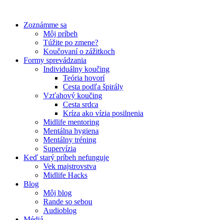
Preskočiť
na
Zoznámme sa
obsah
Môj príbeh
Túžite po zmene?
Koučovaní o zážitkoch
Formy sprevádzania
Individuálny koučing
Teória hovorí
Cesta podľa špirály
Vzťahový koučing
Cesta srdca
Kríza ako vízia posilnenia
Midlife mentoring
Mentálna hygiena
Mentálny tréning
Supervízia
Keď starý príbeh nefunguje
Vek majstrovstva
Midlife Hacks
Blog
Môj blog
Rande so sebou
Audioblog
Médiá