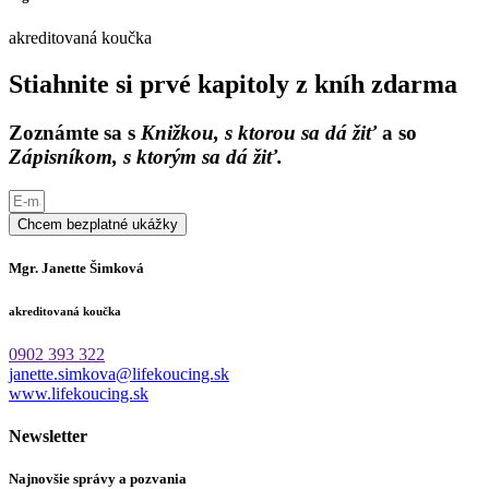
akreditovaná koučka
Stiahnite si prvé kapitoly z kníh zdarma
Zoznámte sa s
Knižkou, s ktorou sa dá žiť
a so
Zápisníkom, s ktorým sa dá žiť.
Chcem bezplatné ukážky
Mgr. Janette Šimková
akreditovaná koučka
0902 393 322
janette.simkova@lifekoucing.sk
www.lifekoucing.sk
Newsletter
Najnovšie správy a pozvania