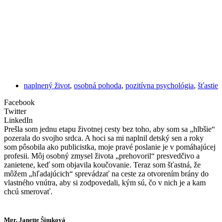
naplnený život
,
osobná pohoda
,
pozitívna psychológia
,
šťastie
Facebook
Twitter
LinkedIn
Prešla som jednu etapu životnej cesty bez toho, aby som sa „hlbšie“
pozerala do svojho srdca. A hoci sa mi naplnil detský sen a roky
som pôsobila ako publicistka, moje pravé poslanie je v pomáhajúcej
profesii. Môj osobný zmysel života „prehovoril“ presvedčivo a
zanietene, keď som objavila koučovanie. Teraz som šťastná, že
môžem „hľadajúcich“ sprevádzať na ceste za otvorením brány do
vlastného vnútra, aby si zodpovedali, kým sú, čo v nich je a kam
chcú smerovať.
Mgr. Janette Šimková