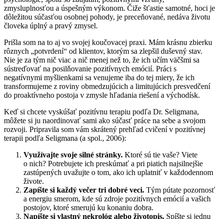
zmysluplnosťou a úspešným výkonom. Čiže šťastie samotné, hoci je
dôležitou súčasťou osobnej pohody, je preceňované, nedáva životu
človeka úplný a pravý zmysel.
Prišla som na to aj vo svojej koučovacej praxi. Mám krásnu zbierku
rôznych „potvrdení“ od klientov, ktorým sa zlepšil duševný stav.
Nie je za tým nič viac a nič menej než to, že ich učím väčšmi sa
sústreďovať na posilňovanie pozitívnych emócií. Práci s
negatívnymi myšlienkami sa venujeme iba do tej miery, že ich
transformujeme z roviny obmedzujúcich a limitujúcich presvedčení
do proaktívneho postoja v zmysle hľadania riešení a východísk.
Keď si chcete vyskúšať pozitívnu terapiu podľa Dr. Seligmana,
môžete si ju naordinovať sami ako súčasť práce na sebe a svojom
rozvoji. Pripravila som vám skrátený prehľad cvičení v pozitívnej
terapii podľa Seligmana (a spol., 2006):
Využívajte svoje silné stránky.
Ktoré sú tie vaše? Viete
o nich? Potrebujete ich preskúmať a pri piatich najsilnejšie
zastúpených uvažujte o tom, ako ich uplatniť v každodennom
živote.
Zapíšte si každý večer tri dobré veci.
Tým pútate pozornosť
a energiu smerom, kde sú zdroje pozitívnych emócií a vašich
postojov, ktoré smerujú ku konaniu dobra.
Napíšte si vlastný nekrológ alebo životopis.
Spíšte si jednu