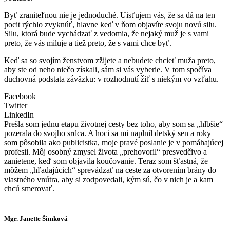
Byť zraniteľnou nie je jednoduché. Uisťujem vás, že sa dá na ten
pocit rýchlo zvyknúť, hlavne keď v ňom objavíte svoju novú silu.
Silu, ktorá bude vychádzať z vedomia, že nejaký muž je s vami
preto, že vás miluje a tiež preto, že s vami chce byť.
Keď sa so svojím ženstvom zžijete a nebudete chcieť muža preto,
aby ste od neho niečo získali, sám si vás vyberie. V tom spočíva
duchovná podstata záväzku: v rozhodnutí žiť s niekým vo vzťahu.
Facebook
Twitter
LinkedIn
Prešla som jednu etapu životnej cesty bez toho, aby som sa „hlbšie“
pozerala do svojho srdca. A hoci sa mi naplnil detský sen a roky
som pôsobila ako publicistka, moje pravé poslanie je v pomáhajúcej
profesii. Môj osobný zmysel života „prehovoril“ presvedčivo a
zanietene, keď som objavila koučovanie. Teraz som šťastná, že
môžem „hľadajúcich“ sprevádzať na ceste za otvorením brány do
vlastného vnútra, aby si zodpovedali, kým sú, čo v nich je a kam
chcú smerovať.
Mgr. Janette Šimková