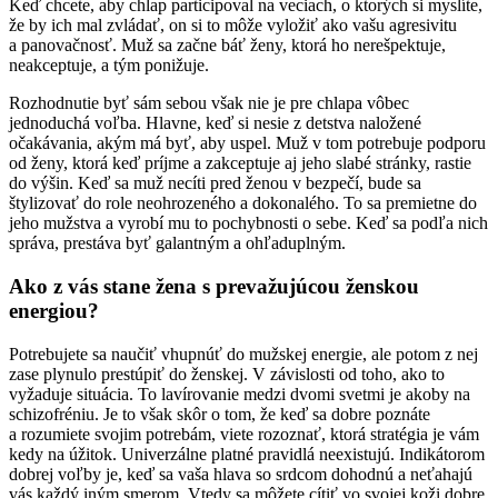
Keď chcete, aby chlap participoval na veciach, o ktorých si myslíte,
že by ich mal zvládať, on si to môže vyložiť ako vašu agresivitu
a panovačnosť. Muž sa začne báť ženy, ktorá ho nerešpektuje,
neakceptuje, a tým ponižuje.
Rozhodnutie byť sám sebou však nie je pre chlapa vôbec
jednoduchá voľba. Hlavne, keď si nesie z detstva naložené
očakávania, akým má byť, aby uspel. Muž v tom potrebuje podporu
od ženy, ktorá keď príjme a zakceptuje aj jeho slabé stránky, rastie
do výšin. Keď sa muž necíti pred ženou v bezpečí, bude sa
štylizovať do role neohrozeného a dokonalého. To sa premietne do
jeho mužstva a vyrobí mu to pochybnosti o sebe. Keď sa podľa nich
správa, prestáva byť galantným a ohľaduplným.
Ako z vás stane žena s prevažujúcou ženskou
energiou?
Potrebujete sa naučiť vhupnúť do mužskej energie, ale potom z nej
zase plynulo prestúpiť do ženskej. V závislosti od toho, ako to
vyžaduje situácia. To lavírovanie medzi dvomi svetmi je akoby na
schizofréniu. Je to však skôr o tom, že keď sa dobre poznáte
a rozumiete svojim potrebám, viete rozoznať, ktorá stratégia je vám
kedy na úžitok. Univerzálne platné pravidlá neexistujú. Indikátorom
dobrej voľby je, keď sa vaša hlava so srdcom dohodnú a neťahajú
vás každý iným smerom. Vtedy sa môžete cítiť vo svojej koži dobre