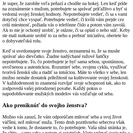
Je super, že zarobíte veľa peňazí a chodíte na hokej. Len keď príde
na zoznámenie s mužom, potrebujete sa správať príťažlivo a byť si
vedomá svojej ženskej hodnoty. Nepotrebujete vedieť, či sa s vami
dotyčný chce vyspať. Potrebujete vedieť, či kvôli vám prejde cez
celú miestnosť, požiada vás o telefónne číslo a potom vám zavolá.
Ak to nie je ochotný urobiť, je otázne, či sa oplatí o neho stáť. Keby
ste mali nutkanie urobiť to za neho a prebrať iniciatívu, oberiete ho
o dobyvateľskú rolu.
Keď si uvedomujete svoje ženstvo, neznamená to, že sa musíte
správať ako dievčatko. Žiadne nadýchané ružové šatičky
nepotrebujete. To, čo potrebujete je byť sama sebou, spontánnou,
uvoľnenou a autentickou. Rozumieť sebe, svojmu cyklu, využívať
tvorivú ženskú silu a riadiť sa intuíciou. Máte to všetko v sebe, len
možno nemáte dostatok príležitostí na kultivovanie svojej ženskosti.
V každodennosti to znamená rozvíjať svoje schopnosti tak, ako to
zodpovedá vašej prirodzenej povahe. Každý pokus o
napodobňovanie mužských modelov vás vzďaľuje od seba.
Ako preniknúť do svojho ženstva?
Možno vás zarazí, že vám odporúčam milovať seba a svoj život
väčšmi, než milovať muža. Tento druh pozitívneho sebectva však
vedie k tomu, že dostanete to, čo potrebujete. Vaša silná stránka je,
že cítite – samu seba a potom aj ostatných. Viete vnímať svoje telo a