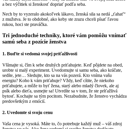
a bez výčitiek si ženskosť dopriať podľa seba.
Nech by to vyzeralo akokoľvek lákavo, ženská sila sa nedá „ťahať“
z mužstva. Je to obdobné, ako keby ste zrazu chceli písať ľavou
rukou, hoci ste praváčka.
Tri jednoduché techniky, ktoré vám pomôžu vnímať
samú seba z pozície ženstva
1. Buďte si vedomá svojej príťažlivosti
Všímajte si, čím k sebe druhých priťahujete. Keď pôjdete na obed,
urobte si malý experiment. Uvedomujte si samu seba, ako kráčate,
sedíte, jete… Sledujte, kto sa na vás pozerá. Kto vníma vašu
energiu? Koho k vám priťahuje? Vždy, keď cítite, že niekoho
priťahujete, a môže to byť žena, starý alebo mladý človek, ale aj
psík alebo dieťa, usmejte sa! Utvrdíte sa v tom, že ste príťažlivá
bytosť. Kochajte sa tým pocitom. Nezabudnite, že ženstvo vychádza
predovšetkým z emócií.
2. Uvedomte si svoju cenu
Vaša cena je vysoká. Máte to, čo potrebuje každý muž – váš zdroj
ženstva vo vás. Ako žena vedomá si svojho ženstva dodávate