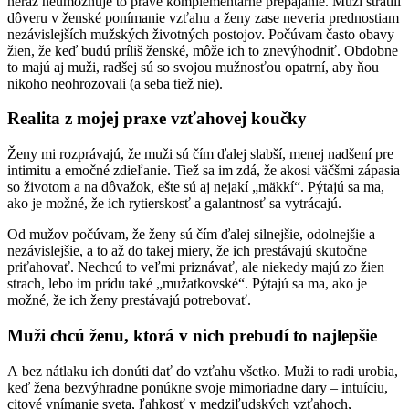
neraz neumožňuje to pravé komplementárne prepájanie. Muži stratili
dôveru v ženské ponímanie vzťahu a ženy zase neveria prednostiam
nezávislejších mužských životných postojov. Počúvam často obavy
žien, že keď budú príliš ženské, môže ich to znevýhodniť. Obdobne
to majú aj muži, radšej sú so svojou mužnosťou opatrní, aby ňou
nikoho neohrozovali (a seba tiež nie).
Realita z mojej praxe vzťahovej koučky
Ženy mi rozprávajú, že muži sú čím ďalej slabší, menej nadšení pre
intimitu a emočné zdieľanie. Tiež sa im zdá, že akosi väčšmi zápasia
so životom a na dôvažok, ešte sú aj nejakí „mäkkí“. Pýtajú sa ma,
ako je možné, že ich rytierskosť a galantnosť sa vytrácajú.
Od mužov počúvam, že ženy sú čím ďalej silnejšie, odolnejšie a
nezávislejšie, a to až do takej miery, že ich prestávajú skutočne
priťahovať. Nechcú to veľmi priznávať, ale niekedy majú zo žien
strach, lebo im prídu také „mužatkovské“. Pýtajú sa ma, ako je
možné, že ich ženy prestávajú potrebovať.
Muži chcú ženu, ktorá v nich prebudí to najlepšie
A bez nátlaku ich donúti dať do vzťahu všetko. Muži to radi urobia,
keď žena bezvýhradne ponúkne svoje mimoriadne dary – intuíciu,
citové vnímanie sveta, ľahkosť v medziľudských vzťahoch,