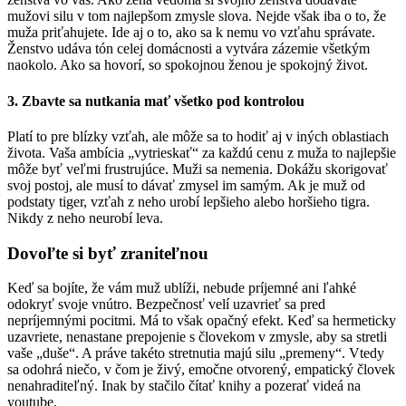
mužovi silu v tom najlepšom zmysle slova. Nejde však iba o to, že
muža priťahujete. Ide aj o to, ako sa k nemu vo vzťahu správate.
Ženstvo udáva tón celej domácnosti a vytvára zázemie všetkým
naokolo. Ako sa hovorí, so spokojnou ženou je spokojný život.
3. Zbavte sa nutkania mať všetko pod kontrolou
Platí to pre blízky vzťah, ale môže sa to hodiť aj v iných oblastiach
života. Vaša ambícia „vytrieskať“ za každú cenu z muža to najlepšie
môže byť veľmi frustrujúce. Muži sa nemenia. Dokážu skorigovať
svoj postoj, ale musí to dávať zmysel im samým. Ak je muž od
podstaty tiger, vzťah z neho urobí lepšieho alebo horšieho tigra.
Nikdy z neho neurobí leva.
Dovoľte si byť zraniteľnou
Keď sa bojíte, že vám muž ublíži, nebude príjemné ani ľahké
odokryť svoje vnútro. Bezpečnosť velí uzavrieť sa pred
nepríjemnými pocitmi. Má to však opačný efekt. Keď sa hermeticky
uzavriete, nenastane prepojenie s človekom v zmysle, aby sa stretli
vaše „duše“. A práve takéto stretnutia majú silu „premeny“. Vtedy
sa odohrá niečo, v čom je živý, emočne otvorený, empatický človek
nenahraditeľný. Inak by stačilo čítať knihy a pozerať videá na
youtube.