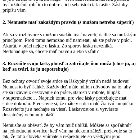
byť užitoční, robí im to dobre a ich sebaistota tak rastie. Zásluhy
pripíšu vám.
2. Nemusíte mať zakaždým pravdu (s mužom netreba súperiť)
Ak sa v rozhovore s mužom snažíte mať navrch, riadite sa mužským
princípom. Proti tomu nemožno nič namietať, ak ste práve v práci.
Akurát, v práci nejde o lásku. Zo sporov láska nevzniká.
Nedohadujte sa, chcete mať pravdu alebo vzťah?
3. Rozviňte svoju láskyplnosť a zahŕňajte ňou muža (chce ju, aj
keď sa tvári, že ju nepotrebuje)
Bez ochoty otvoriť svoje srdce sa láskyplný vzťah nedá budovať.
Nemusí to byť ľahké. Každý deň máte milión dôvodov na to, aby
ste sa uzavreli: cestovanie do práce, starosti v robote, hlupák
v supermarkete… Napriek tomu, pre viac lásky potrebujete mať
srdce dokorán. Predstavte si, že máte v srdci malú žiarivú lampičku.
Rozsvieťte ju a nechajte sa viesť. Láskavosťou si vytvárate
dostatočný ochranný plášť.
Nemusíte sa obávať, že by vám muž ublížil. Môžete sa spoľahnúť
na jednoduchú rovnicu: keď vám na niekom záleží, prejavuje sa to
tak, že toho človeka vnímate a rešpektujete so všetkými jeho