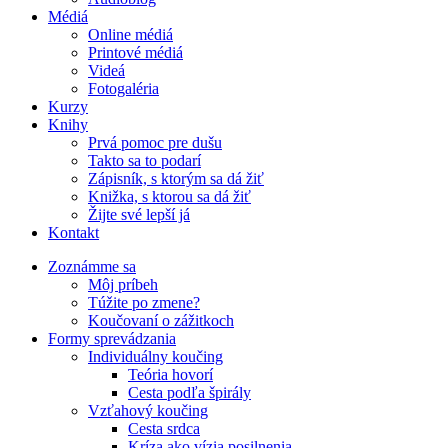
Médiá
Online médiá
Printové médiá
Videá
Fotogaléria
Kurzy
Knihy
Prvá pomoc pre dušu
Takto sa to podarí
Zápisník, s ktorým sa dá žiť
Knižka, s ktorou sa dá žiť
Žijte své lepší já
Kontakt
Zoznámme sa
Môj príbeh
Túžite po zmene?
Koučovaní o zážitkoch
Formy sprevádzania
Individuálny koučing
Teória hovorí
Cesta podľa špirály
Vzťahový koučing
Cesta srdca
Kríza ako vízia posilnenia