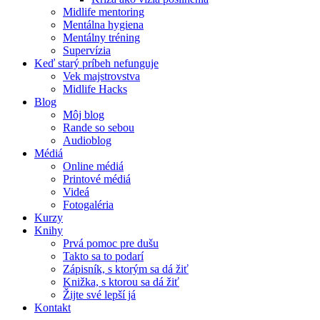
Midlife mentoring
Mentálna hygiena
Mentálny tréning
Supervízia
Keď starý príbeh nefunguje
Vek majstrovstva
Midlife Hacks
Blog
Môj blog
Rande so sebou
Audioblog
Médiá
Online médiá
Printové médiá
Videá
Fotogaléria
Kurzy
Knihy
Prvá pomoc pre dušu
Takto sa to podarí
Zápisník, s ktorým sa dá žiť
Knižka, s ktorou sa dá žiť
Žijte své lepší já
Kontakt