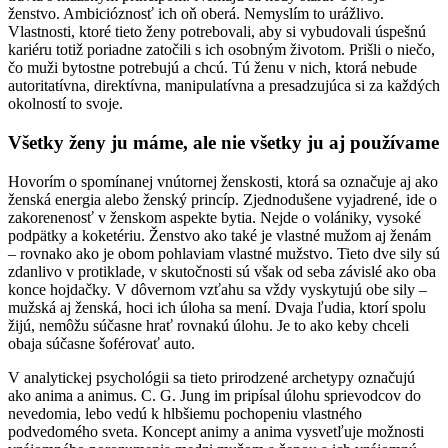
ženstvo. Ambicióznosť ich oň oberá. Nemyslím to urážlivo.
Vlastnosti, ktoré tieto ženy potrebovali, aby si vybudovali úspešnú
kariéru totiž poriadne zatočili s ich osobným životom. Prišli o niečo,
čo muži bytostne potrebujú a chcú. Tú ženu v nich, ktorá nebude
autoritatívna, direktívna, manipulatívna a presadzujúca si za každých
okolností to svoje.
Všetky ženy ju máme, ale nie všetky ju aj používame
Hovorím o spomínanej vnútornej ženskosti, ktorá sa označuje aj ako
ženská energia alebo ženský princíp. Zjednodušene vyjadrené, ide o
zakorenenosť v ženskom aspekte bytia. Nejde o volániky, vysoké
podpätky a koketériu. Ženstvo ako také je vlastné mužom aj ženám
– rovnako ako je obom pohlaviam vlastné mužstvo. Tieto dve sily sú
zdanlivo v protiklade, v skutočnosti sú však od seba závislé ako oba
konce hojdačky. V dôvernom vzťahu sa vždy vyskytujú obe sily –
mužská aj ženská, hoci ich úloha sa mení. Dvaja ľudia, ktorí spolu
žijú, nemôžu súčasne hrať rovnakú úlohu. Je to ako keby chceli
obaja súčasne šoférovať auto.
V analytickej psychológii sa tieto prirodzené archetypy označujú
ako anima a animus. C. G. Jung im pripísal úlohu sprievodcov do
nevedomia, lebo vedú k hlbšiemu pochopeniu vlastného
podvedomého sveta. Koncept animy a anima vysvetľuje možnosti