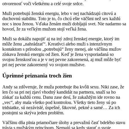
otvorenosť voči všetkému a celé svoje srdce.
Muži potrebujú ženskú energiu, lebo v nej nachádzajú citovú a
duchovnú stabilitu. Toto je to, čo chcú ešte väčšmi než sex každú
noc s inou ženou. Vďaka ženám muži dobíjajú svet. Nie nadarmo sa
hovorí, že za veľkým mužom stojí veľká žena.
Muži sa dokážu napojiť aj na iný zdroj ženskej energie, ktorý im
môže ženu „nahrádzať“. Kreatívci alebo muži s intenzívnym
kontaktom s prírodou „potrebujú“ ženy menej, ale väčšina mužov
získava ženskú energiu od žien. Keď je žena vysporiadaná so
svojou ženskosťou a je v nej pevne zakorenená, aj muž môže byť
pri nej pevne zakorenený vo svojom mužstve.
Úprimné priznania troch žien
Andy sa zdôveruje, že muža potrebuje iba kvôli sexu. Niki zase, že
len čo sa pri nej zjaví vhodný kandidát na partnera, snaží sa ho
získať za každú cenu. Danu zase desí, že zakaždým ide rovno na
„vec“, aby mala všetko pod kontrolou. Všetky tieto ženy sú po
tridsiatke, sú nezávislé, úspešné, šikovné, pekné a samé… Za ich
postojmi sa skrýva jeden problém.
Väčšinu dňa plnia priamočiare úlohy a prevažnú časť bdelého stavu
trávia s mužským princípom. Nemajú sa kedy starať o svoje