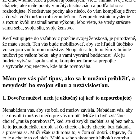
chápete, aké máte pocity v určitých situáciách a podľa toho sa
rozhodujete. Neodsúvate pocity ako niečo, čo vám komplikuje život
a čo vás voči mužom robí zraniteľnou. Neuprednostníte myslenie
a rozum kvôli maximálnemu výkonu, lebo viete, že vtedy strácate
samu seba, svoju silu, svoje ženstvo.
Keď vstupujete do vzťahov z pozície svojej ženskosti, je prirodzené,
že máte strach. Ten vás bude mobilizovať, aby ste hľadali útočisko
vo svojom vnútornom mužstve. Neoplatí sa to, lebo tým zabránite
mužovi po vašom boku, aby s vami vytváral budúcnosť. Ak ju
budete vytvárať spolu s ním, komplementárne sa prepojíte
a vytvoríte spojenectvo, kde bude rovnováha.
Mám pre vás päť tipov, ako sa k mužovi priblížiť, a
nevydesiť ho svojou silou a nezávislosťou.
1. Dovoľte mužovi, nech je užitočný (aj keď to nepotrebujete)
Nenabádam vás, aby ste boli od mužov závislá. Nabádam vás, aby
ste dovolili mužovi niečo pre vás urobiť. Môže to byť zvláštne
chcieť „muža potrebovať“, keď ste si zvykli zaobísť sa aj bez neho.
Je to jednoduchšie, urobiť si čo chcete a kedy chcete, bez čakania
a prosenia sa. Muži však radi robia to, v čom sú dobrí. Objavte, čo
to je a chcite to od nich. Majú v sebe zakorenenú hlbokú potrebu