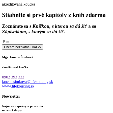
akreditovaná koučka
Stiahnite si prvé kapitoly z kníh zdarma
Zoznámte sa s
Knižkou, s ktorou sa dá žiť
a so
Zápisníkom, s ktorým sa dá žiť.
Chcem bezplatné ukážky
Mgr. Janette Šimková
akreditovaná koučka
0902 393 322
janette.simkova@lifekoucing.sk
www.lifekoucing.sk
Newsletter
Najnovšie správy a pozvania
na workshopy.