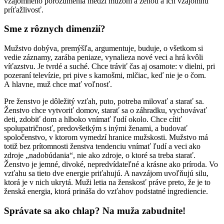
vzájomného porozumenia medzi mužom a ženou a ich vzájomnú
príťažlivosť.
Sme z rôznych dimenzií?
Mužstvo dobýva, premýšľa, argumentuje, buduje, o všetkom si
vedie záznamy, zarába peniaze, vynalieza nové veci a hrá kvôli
víťazstvu. Je tvrdé a suché. Chce tráviť čas aj osamote: v dielni, pri
pozeraní televízie, pri pive s kamošmi, mlčiac, keď nie je o čom.
A hlavne, muž chce mať voľnosť.
Pre ženstvo je dôležitý vzťah, puto, potreba milovať a starať sa.
Ženstvo chce vytvoriť domov, starať sa o záhradku, vychovávať
deti, zdobiť dom a hlboko vnímať ľudí okolo. Chce cítiť
spolupatričnosť, predovšetkým s inými ženami, a budovať
spoločenstvo, v ktorom vymedzí hranice mužskosti. Mužstvo má
totiž bez prítomnosti ženstva tendenciu vnímať ľudí a veci ako
zdroje „nadobúdania“, nie ako zdroje, o ktoré sa treba starať.
Ženstvo je jemné, divoké, nepredvídateľné a krásne ako príroda. Vo
vzťahu sa tieto dve energie priťahujú. A navzájom uvoľňujú silu,
ktorá je v nich ukrytá. Muži letia na ženskosť práve preto, že je to
ženská energia, ktorá prináša do vzťahov podstatné ingrediencie.
Správate sa ako chlap? Na muža zabudnite!