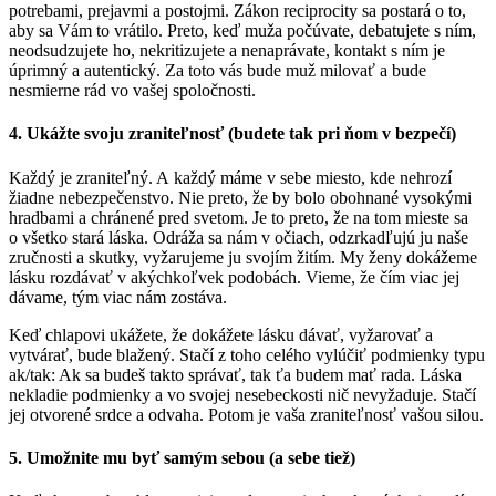
potrebami, prejavmi a postojmi. Zákon reciprocity sa postará o to,
aby sa Vám to vrátilo. Preto, keď muža počúvate, debatujete s ním,
neodsudzujete ho, nekritizujete a nenaprávate, kontakt s ním je
úprimný a autentický. Za toto vás bude muž milovať a bude
nesmierne rád vo vašej spoločnosti.
4. Ukážte svoju zraniteľnosť (budete tak pri ňom v bezpečí)
Každý je zraniteľný. A každý máme v sebe miesto, kde nehrozí
žiadne nebezpečenstvo. Nie preto, že by bolo obohnané vysokými
hradbami a chránené pred svetom. Je to preto, že na tom mieste sa
o všetko stará láska. Odráža sa nám v očiach, odzrkadľujú ju naše
zručnosti a skutky, vyžarujeme ju svojím žitím. My ženy dokážeme
lásku rozdávať v akýchkoľvek podobách. Vieme, že čím viac jej
dávame, tým viac nám zostáva.
Keď chlapovi ukážete, že dokážete lásku dávať, vyžarovať a
vytvárať, bude blažený. Stačí z toho celého vylúčiť podmienky typu
ak/tak: Ak sa budeš takto správať, tak ťa budem mať rada. Láska
nekladie podmienky a vo svojej nesebeckosti nič nevyžaduje. Stačí
jej otvorené srdce a odvaha. Potom je vaša zraniteľnosť vašou silou.
5. Umožnite mu byť samým sebou (a sebe tiež)