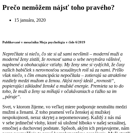
Prečo nemôžem nájsť toho pravého?
15 januára, 2020
Publikované v mesačníku Moja psychológia v čísle 6/2019
Neprečítate si niečo, čo ste si už sami nevšimli – moderní muži a
moderné ženy zistili, že rovnosť sama o sebe nevytvára vášnivé,
naplnené a obohacujúce vzťahy. My ženy sme si vydýchli, že časy
našich babičiek s nerovnosťou sexuálnych rolí sú za nami. Prišlo
však niečo, s čím emancipácia nepočítala – zotierajú sa atraktívne
rozdiely medzi mužom a ženou. Akýsi nový ideál „rovnosti“,
popierajúci základné ženské a mužské energie. Premieta sa to do
toho, že muži a ženy sa míňajú v očakávaniach a ťažko sa im
„páruje“.
Svet, v ktorom žijeme, vo veľkej miere podporuje neutralitu medzi
mužmi a ženami. Z toho pramení veľa ženskej aj mužskej
nespokojnosti, neraz skrytej a nepomenovanej. Každý z nás má
v sebe jedinečné vlohy, ktoré sú uložené hlboko v našej sexuálnej,
emočnej a duchovnej podstate. Spôsob, akým ich prejavujeme, nám