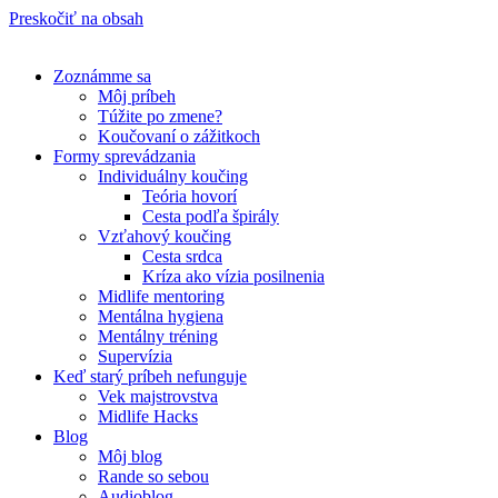
Preskočiť na obsah
Zoznámme sa
Môj príbeh
Túžite po zmene?
Koučovaní o zážitkoch
Formy sprevádzania
Individuálny koučing
Teória hovorí
Cesta podľa špirály
Vzťahový koučing
Cesta srdca
Kríza ako vízia posilnenia
Midlife mentoring
Mentálna hygiena
Mentálny tréning
Supervízia
Keď starý príbeh nefunguje
Vek majstrovstva
Midlife Hacks
Blog
Môj blog
Rande so sebou
Audioblog