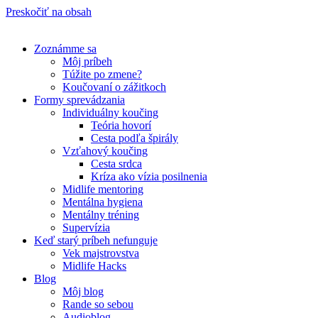
Preskočiť na obsah
Zoznámme sa
Môj príbeh
Túžite po zmene?
Koučovaní o zážitkoch
Formy sprevádzania
Individuálny koučing
Teória hovorí
Cesta podľa špirály
Vzťahový koučing
Cesta srdca
Kríza ako vízia posilnenia
Midlife mentoring
Mentálna hygiena
Mentálny tréning
Supervízia
Keď starý príbeh nefunguje
Vek majstrovstva
Midlife Hacks
Blog
Môj blog
Rande so sebou
Audioblog