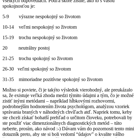
všetkých odpovediach. Podľa skóre zistíte, ako to s vašou
spokojnosťou je:
5-9 výrazne nespokojný so životom
10-14 veľmi nespokojný so životom
15-19 trochu nespokojný so životom
20 neutrálny postoj
21-25 trochu spokojný so životom
26-30 veľmi spokojný so životom
31-35 mimoriadne pozitívne spokojný so životom
Možno si poviete, či je takýto výsledok vierohodný, ale preukázalo
sa, že existuje veľká zhoda medzi týmito údajmi a tým, čo je možné
zistiť inými metódami – napríklad hĺbkovými rozhovormi,
podrobnejším hodnotením života psychológom, analýzou vzoriek
správania braných v náhodných chvíľach atď. Napriek tomu, keby
ste chceli získať bohatší prehľad o určitom človeku, potrebovali by
ste použiť viac dimenzionálnych diagnostických metód – túto
neberte, prosím, ako návod :-) Dávam vám do pozornosti tento mini
dotazník preto, aby ste si boli vedomí “údajov” o kvalite vášho