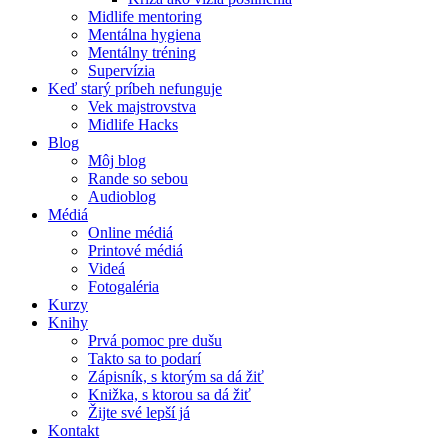
Midlife mentoring
Mentálna hygiena
Mentálny tréning
Supervízia
Keď starý príbeh nefunguje
Vek majstrovstva
Midlife Hacks
Blog
Môj blog
Rande so sebou
Audioblog
Médiá
Online médiá
Printové médiá
Videá
Fotogaléria
Kurzy
Knihy
Prvá pomoc pre dušu
Takto sa to podarí
Zápisník, s ktorým sa dá žiť
Knižka, s ktorou sa dá žiť
Žijte své lepší já
Kontakt