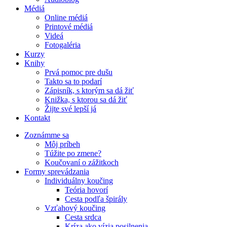
Médiá
Online médiá
Printové médiá
Videá
Fotogaléria
Kurzy
Knihy
Prvá pomoc pre dušu
Takto sa to podarí
Zápisník, s ktorým sa dá žiť
Knižka, s ktorou sa dá žiť
Žijte své lepší já
Kontakt
Zoznámme sa
Môj príbeh
Túžite po zmene?
Koučovaní o zážitkoch
Formy sprevádzania
Individuálny koučing
Teória hovorí
Cesta podľa špirály
Vzťahový koučing
Cesta srdca
Kríza ako vízia posilnenia