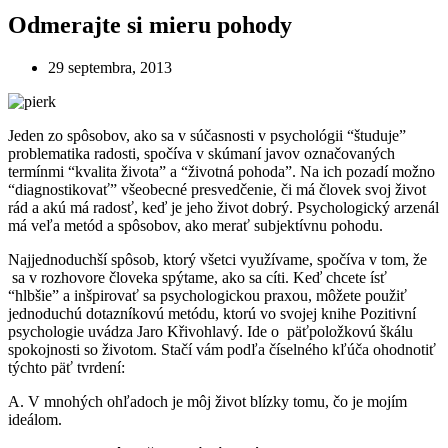
Odmerajte si mieru pohody
29 septembra, 2013
Jeden zo spôsobov, ako sa v súčasnosti v psychológii “študuje”
problematika radosti, spočíva v skúmaní javov označovaných
termínmi “kvalita života” a “životná pohoda”. Na ich pozadí možno
“diagnostikovať” všeobecné presvedčenie, či má človek svoj život
rád a akú má radosť, keď je jeho život dobrý. Psychologický arzenál
má veľa metód a spôsobov, ako merať subjektívnu pohodu.
Najjednoduchší spôsob, ktorý všetci využívame, spočíva v tom, že
sa v rozhovore človeka spýtame, ako sa cíti. Keď chcete ísť
“hlbšie” a inšpirovať sa psychologickou praxou, môžete použiť
jednoduchú dotazníkovú metódu, ktorú vo svojej knihe Pozitivní
psychologie uvádza Jaro Křivohlavý. Ide o päťpoložkovú škálu
spokojnosti so životom. Stačí vám podľa číselného kľúča ohodnotiť
týchto päť tvrdení:
A. V mnohých ohľadoch je môj život blízky tomu, čo je mojím
ideálom.