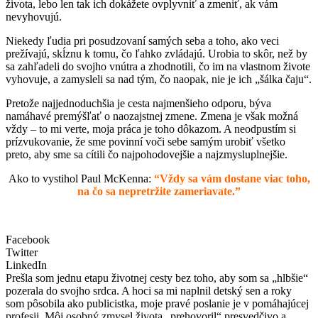
života, lebo len tak ich dokážete ovplyvniť a zmeniť, ak vám
nevyhovujú.
Niekedy ľudia pri posudzovaní samých seba a toho, ako veci
prežívajú, skĺznu k tomu, čo ľahko zvládajú. Urobia to skôr, než by
sa zahľadeli do svojho vnútra a zhodnotili, čo im na vlastnom živote
vyhovuje, a zamysleli sa nad tým, čo naopak, nie je ich „šálka čaju“.
Pretože najjednoduchšia je cesta najmenšieho odporu, býva
namáhavé premýšľať o naozajstnej zmene. Zmena je však možná
vždy – to mi verte, moja práca je toho dôkazom. A neodpustím si
prízvukovanie, že sme povinní voči sebe samým urobiť všetko
preto, aby sme sa cítili čo najpohodovejšie a najzmysluplnejšie.
Ako to vystihol Paul McKenna:
“Vždy sa vám dostane viac toho,
na čo sa nepretržite zameriavate.”
Facebook
Twitter
LinkedIn
Prešla som jednu etapu životnej cesty bez toho, aby som sa „hlbšie“
pozerala do svojho srdca. A hoci sa mi naplnil detský sen a roky
som pôsobila ako publicistka, moje pravé poslanie je v pomáhajúcej
profesii. Môj osobný zmysel života „prehovoril“ presvedčivo a