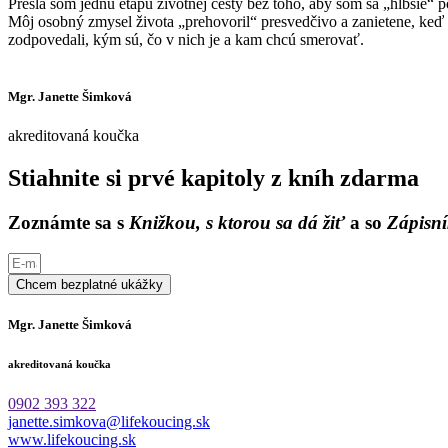
Prešla som jednu etapu životnej cesty bez toho, aby som sa „hlbšie“ p
Môj osobný zmysel života „prehovoril“ presvedčivo a zanietene, keď 
zodpovedali, kým sú, čo v nich je a kam chcú smerovať.
Mgr. Janette Šimková
akreditovaná koučka
Stiahnite si prvé kapitoly z kníh zdarma
Zoznámte sa s
Knižkou, s ktorou sa dá žiť
a so
Zápisní
Chcem bezplatné ukážky
Mgr. Janette Šimková
akreditovaná koučka
0902 393 322
janette.simkova@lifekoucing.sk
www.lifekoucing.sk