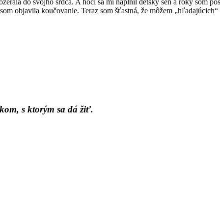
ozerala do svojho srdca. A hoci sa mi naplnil detský sen a roky som pôs
som objavila koučovanie. Teraz som šťastná, že môžem „hľadajúcich“ s
kom, s ktorým sa dá žiť.