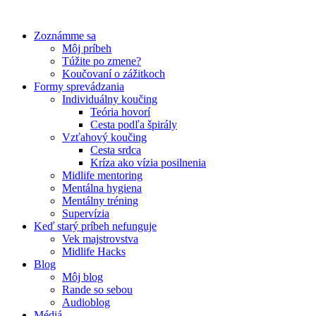
Preskočiť
na
Zoznámme sa
obsah
Môj príbeh
Túžite po zmene?
Koučovaní o zážitkoch
Formy sprevádzania
Individuálny koučing
Teória hovorí
Cesta podľa špirály
Vzťahový koučing
Cesta srdca
Kríza ako vízia posilnenia
Midlife mentoring
Mentálna hygiena
Mentálny tréning
Supervízia
Keď starý príbeh nefunguje
Vek majstrovstva
Midlife Hacks
Blog
Môj blog
Rande so sebou
Audioblog
Médiá