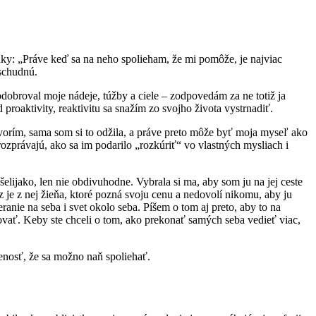
ky: „Práve keď sa na neho spolieham, že mi pomôže, je najviac
schudnú.
broval moje nádeje, túžby a ciele – zodpovedám za ne totiž ja
oaktivity, reaktivitu sa snažím zo svojho života vystrnadiť.
ovorím, sama som si to odžila, a práve preto môže byť moja myseľ ako
zprávajú, ako sa im podarilo „rozkúriť“ vo vlastných mysliach i
lijako, len nie obdivuhodne. Vybrala si ma, aby som ju na jej ceste
 je z nej žieňa, ktoré pozná svoju cenu a nedovolí nikomu, aby ju
nie na seba i svet okolo seba. Píšem o tom aj preto, aby to na
ovať. Keby ste chceli o tom, ako prekonať samých seba vedieť viac,
nosť, že sa možno naň spoliehať.