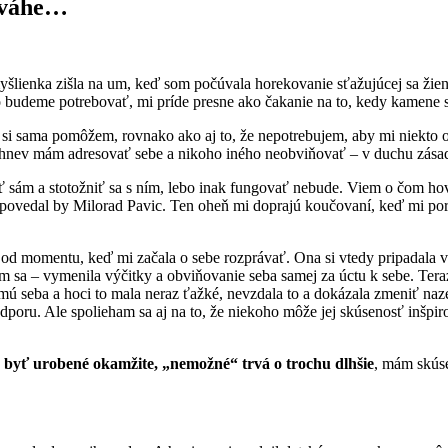
a váhe…
yšlienka zišla na um, keď som počúvala horekovanie sťažujúcej sa žien
o budeme potrebovať, mi príde presne ako čakanie na to, kedy kamene 
sama pomôžem, rovnako ako aj to, že nepotrebujem, aby mi niekto odo
nev mám adresovať sebe a nikoho iného neobviňovať – v duchu zásad pr
ísť sám a stotožniť sa s ním, lebo inak fungovať nebude. Viem o čom h
 povedal by Milorad Pavic. Ten oheň mi doprajú koučovaní, keď mi poro
od momentu, keď mi začala o sebe rozprávať. Ona si vtedy pripadala vše
 sa – vymenila výčitky a obviňovanie seba samej za úctu k sebe. Teraz
seba a hoci to mala neraz ťažké, nevzdala to a dokázala zmeniť nazera
dporu. Ale spolieham sa aj na to, že niekoho môže jej skúsenosť inšpir
e byť urobené okamžite, „nemožné“ trvá o trochu dlhšie
, mám skúse