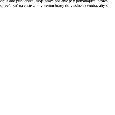
obila ako publicistka, moje pravé poslanie je v pomáhajúcej profesii.
prevádzať na ceste za otvorením brány do vlastného vnútra, aby si