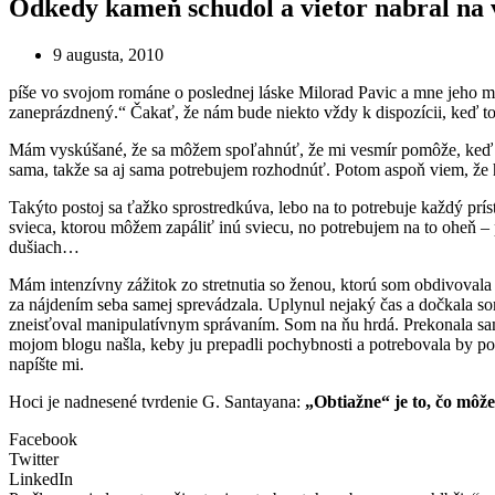
Odkedy kameň schudol a vietor nabral n
9 augusta, 2010
píše vo svojom románe o poslednej láske Milorad Pavic a mne jeho m
zaneprázdnený.“ Čakať, že nám bude niekto vždy k dispozícii, keď t
Mám vyskúšané, že sa môžem spoľahnúť, že mi vesmír pomôže, keď si 
sama, takže sa aj sama potrebujem rozhodnúť. Potom aspoň viem, že h
Takýto postoj sa ťažko sprostredkúva, lebo na to potrebuje každý pr
svieca, ktorou môžem zapáliť inú sviecu, no potrebujem na to oheň –
dušiach…
Mám intenzívny zážitok zo stretnutia so ženou, ktorú som obdivovala 
za nájdením seba samej sprevádzala. Uplynul nejaký čas a dočkala som
zneisťoval manipulatívnym správaním. Som na ňu hrdá. Prekonala samú 
mojom blogu našla, keby ju prepadli pochybnosti a potrebovala by po
napíšte mi.
Hoci je nadnesené tvrdenie G. Santayana:
„Obtiažne“ je to, čo môž
Facebook
Twitter
LinkedIn