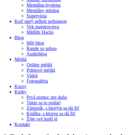
Mentálna hygiena
Mentálny tréning
Supervízia
Keď starý príbeh nefunguje
Vek majstrovstva
Midlife Hacks
Blog
Môj blog
Rande so sebou
Audioblog
Médiá
Online médiá
Printové médiá
Videá
Fotogaléria
Kurzy
Knihy
Prvá pomoc pre dušu
Takto sa to podarí
Zápisník, s ktorým sa dá žiť
Knižka, s ktorou sa dá žiť
Žijte své lepší já
Kontakt