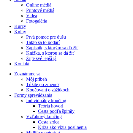
Online médiá
Printové médiá
Videá
Fotogaléria
Kurzy
Knihy
Prvá pomoc pre dušu
Takto sa to podarí
Zápisník, s ktorým sa dá žiť
Knižka, s ktorou sa dá žiť
Žijte své lepší já
Kontakt
Zoznámme sa
Môj príbeh
Túžite po zmene?
Koučovaní o zážitkoch
Formy sprevádzania
Individuálny koučing
Teória hovorí
Cesta podľa špirály
Vzťahový koučing
Cesta srdca
Kríza ako vízia posilnenia
Midlife mentoring