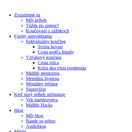
Preskočiť
na
Zoznámme sa
obsah
Môj príbeh
Túžite po zmene?
Koučovaní o zážitkoch
Formy sprevádzania
Individuálny koučing
Teória hovorí
Cesta podľa špirály
Vzťahový koučing
Cesta srdca
Kríza ako vízia posilnenia
Midlife mentoring
Mentálna hygiena
Mentálny tréning
Supervízia
Keď starý príbeh nefunguje
Vek majstrovstva
Midlife Hacks
Blog
Môj blog
Rande so sebou
Audioblog
Médiá