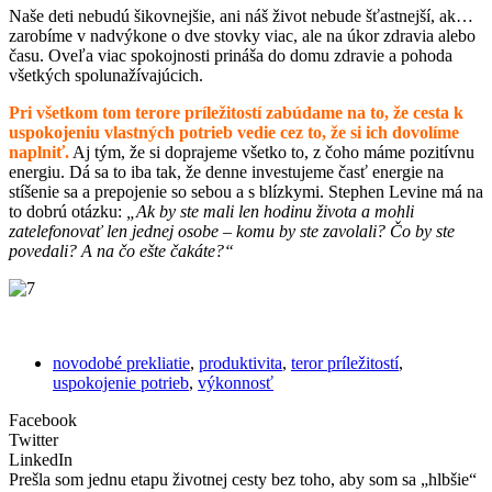
Naše deti nebudú šikovnejšie, ani náš život nebude šťastnejší, ak…
zarobíme v nadvýkone o dve stovky viac, ale na úkor zdravia alebo
času. Oveľa viac spokojnosti prináša do domu zdravie a pohoda
všetkých spolunažívajúcich.
Pri všetkom tom terore príležitostí zabúdame na to, že cesta k
uspokojeniu vlastných potrieb vedie cez to, že si ich dovolíme
naplniť.
Aj tým, že si doprajeme všetko to, z čoho máme pozitívnu
energiu. Dá sa to iba tak, že denne investujeme časť energie na
stíšenie sa a prepojenie so sebou a s blízkymi. Stephen Levine má na
to dobrú otázku:
„Ak by ste mali len hodinu života a mohli
zatelefonovať len jednej osobe – komu by ste zavolali? Čo by ste
povedali? A na čo ešte čakáte?“
novodobé prekliatie
,
produktivita
,
teror príležitostí
,
uspokojenie potrieb
,
výkonnosť
Facebook
Twitter
LinkedIn
Prešla som jednu etapu životnej cesty bez toho, aby som sa „hlbšie“