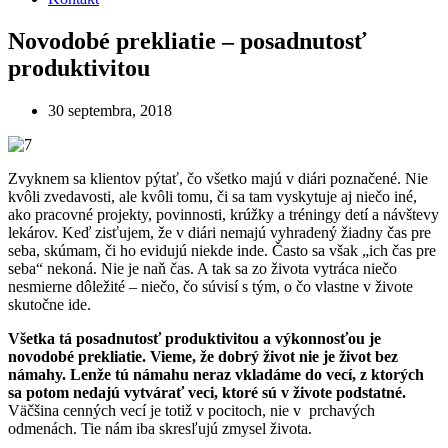
Novodobé prekliatie – posadnutosť
produktivitou
30 septembra, 2018
Zvyknem sa klientov pýtať, čo všetko majú v diári poznačené. Nie
kvôli zvedavosti, ale kvôli tomu, či sa tam vyskytuje aj niečo iné,
ako pracovné projekty, povinnosti, krúžky a tréningy detí a návštevy
lekárov. Keď zisťujem, že v diári nemajú vyhradený žiadny čas pre
seba, skúmam, či ho evidujú niekde inde. Často sa však „ich čas pre
seba“ nekoná. Nie je naň čas. A tak sa zo života vytráca niečo
nesmierne dôležité – niečo, čo súvisí s tým, o čo vlastne v živote
skutočne ide.
Všetka tá posadnutosť produktivitou a výkonnosťou je
novodobé prekliatie. Vieme, že dobrý život nie je život bez
námahy. Lenže tú námahu neraz vkladáme do vecí, z ktorých
sa potom nedajú vytvárať veci, ktoré sú v živote podstatné.
Väčšina cenných vecí je totiž v pocitoch, nie v prchavých
odmenách. Tie nám iba skresľujú zmysel života.