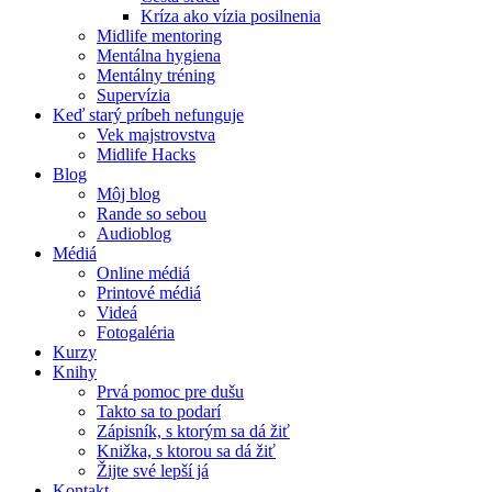
Kríza ako vízia posilnenia
Midlife mentoring
Mentálna hygiena
Mentálny tréning
Supervízia
Keď starý príbeh nefunguje
Vek majstrovstva
Midlife Hacks
Blog
Môj blog
Rande so sebou
Audioblog
Médiá
Online médiá
Printové médiá
Videá
Fotogaléria
Kurzy
Knihy
Prvá pomoc pre dušu
Takto sa to podarí
Zápisník, s ktorým sa dá žiť
Knižka, s ktorou sa dá žiť
Žijte své lepší já
Kontakt