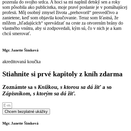
pozerala do svojho srdca. A hoci sa mi naplnil detský sen a roky
som pôsobila ako publicistka, moje pravé poslanie je v pomáhajúcej
profesii. Môj osobný zmysel života „prehovoril“ presvedčivo a
zanietene, keď som objavila koučovanie. Teraz som šťastná, že
môžem „hľadajúcich“ sprevádzať na ceste za otvorením brány do
vlastného vnútra, aby si zodpovedali, kým sú, čo v nich je a kam
chcú smerovať.
Mgr. Janette Šimková
akreditovaná koučka
Stiahnite si prvé kapitoly z kníh zdarma
Zoznámte sa s
Knižkou, s ktorou sa dá žiť
a so
Zápisníkom, s ktorým sa dá žiť.
Chcem bezplatné ukážky
Mgr. Janette Šimková