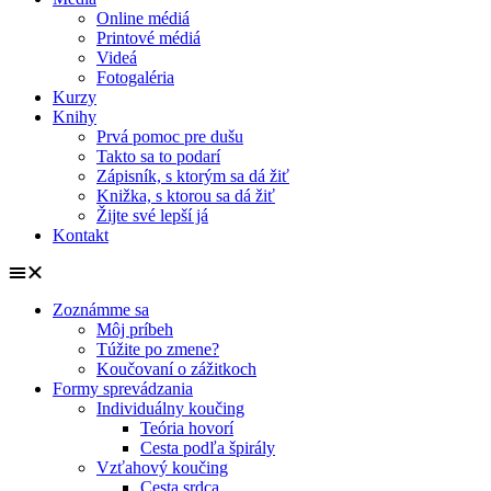
Online médiá
Printové médiá
Videá
Fotogaléria
Kurzy
Knihy
Prvá pomoc pre dušu
Takto sa to podarí
Zápisník, s ktorým sa dá žiť
Knižka, s ktorou sa dá žiť
Žijte své lepší já
Kontakt
Zoznámme sa
Môj príbeh
Túžite po zmene?
Koučovaní o zážitkoch
Formy sprevádzania
Individuálny koučing
Teória hovorí
Cesta podľa špirály
Vzťahový koučing
Cesta srdca