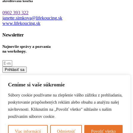
akreditovaná koučka
0902 393 322
janette.simkova@lifekoucing.sk
www.lifekoucing.sk
Newsletter
Najnovšie správy a pozvania
na workshopy.
Prihlásiť sa
Sociálne siete
Ceníme si vaše súkromie
Linkedin
Instagram
Youtube
Facebook
Súbory cookie používame na zlepšenie vášho zážitku z prehliadania,
poskytovanie prispôsobených reklám alebo obsahu a analýzu našej
Informácie
návštevnosti. Kliknutím na „Povoliť všetko“ súhlasíte s naším
Ochrana osobných údajov
používaním súborov cookie.
2019 © Janette Šimková. Všetky práva vyhradené.
Viac informácií
Odmietnúť
Povoliť všetko