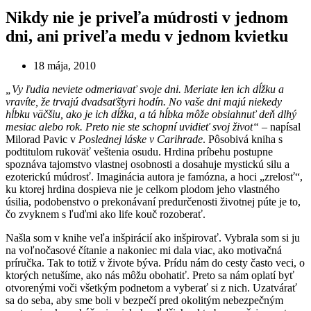
Nikdy nie je priveľa múdrosti v jednom
dni, ani priveľa medu v jednom kvietku
18 mája, 2010
„Vy ľudia neviete odmeriavať svoje dni. Meriate len ich dĺžku a
vravíte, že trvajú dvadsaťštyri hodín. No vaše dni majú niekedy
hĺbku väčšiu, ako je ich dĺžka, a tá hĺbka môže obsiahnuť deň dlhý
mesiac alebo rok. Preto nie ste schopní uvidieť svoj život“
– napísal
Milorad Pavic v
Poslednej láske v Carihrade
. Pôsobivá kniha s
podtitulom rukoväť veštenia osudu. Hrdina príbehu postupne
spoznáva tajomstvo vlastnej osobnosti a dosahuje mystickú silu a
ezoterickú múdrosť. Imaginácia autora je famózna, a hoci „zrelosť“,
ku ktorej hrdina dospieva nie je celkom plodom jeho vlastného
úsilia, podobenstvo o prekonávaní predurčenosti životnej púte je to,
čo zvyknem s ľuďmi ako life kouč rozoberať.
Našla som v knihe veľa inšpirácií ako inšpirovať. Vybrala som si ju
na voľnočasové čítanie a nakoniec mi dala viac, ako motivačná
príručka. Tak to totiž v živote býva. Prídu nám do cesty často veci, o
ktorých netušíme, ako nás môžu obohatiť. Preto sa nám oplatí byť
otvorenými voči všetkým podnetom a vyberať si z nich. Uzatvárať
sa do seba, aby sme boli v bezpečí pred okolitým nebezpečným