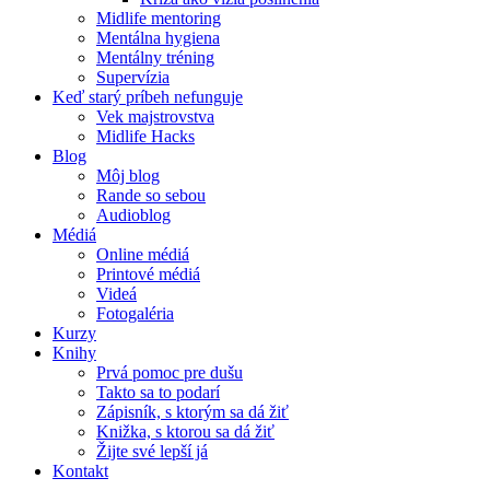
Midlife mentoring
Mentálna hygiena
Mentálny tréning
Supervízia
Keď starý príbeh nefunguje
Vek majstrovstva
Midlife Hacks
Blog
Môj blog
Rande so sebou
Audioblog
Médiá
Online médiá
Printové médiá
Videá
Fotogaléria
Kurzy
Knihy
Prvá pomoc pre dušu
Takto sa to podarí
Zápisník, s ktorým sa dá žiť
Knižka, s ktorou sa dá žiť
Žijte své lepší já
Kontakt