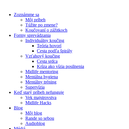
Preskočiť
na
Zoznámme sa
obsah
Môj príbeh
Túžite po zmene?
Koučovaní o zážitkoch
Formy sprevádzania
Individuálny koučing
Teória hovorí
Cesta podľa špirály
Vzťahový koučing
Cesta srdca
Kríza ako vízia posilnenia
Midlife mentoring
Mentálna hygiena
Mentálny tréning
Supervízia
Keď starý príbeh nefunguje
Vek majstrovstva
Midlife Hacks
Blog
Môj blog
Rande so sebou
Audioblog
Médiá