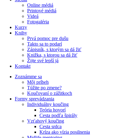
Online médiá
Printové médiá
Videá
Fotogaléria
Kurzy
Knihy
Prvá pomoc pre dušu
Takto sa to podarí
Zápisník, s ktorým sa dá žiť
Knižka, s ktorou sa dá žiť
Žijte své lepší já
Kontakt
Zoznámme sa
Môj príbeh
Túžite po zmene?
Koučovaní o zážitkoch
Formy sprevádzania
Individuálny koučing
Teória hovorí
Cesta podľa špirály
Vzťahový koučing
Cesta srdca
Kríza ako vízia posilnenia
Midlife mentoring