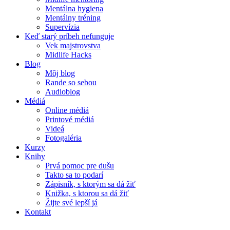
Mentálna hygiena
Mentálny tréning
Supervízia
Keď starý príbeh nefunguje
Vek majstrovstva
Midlife Hacks
Blog
Môj blog
Rande so sebou
Audioblog
Médiá
Online médiá
Printové médiá
Videá
Fotogaléria
Kurzy
Knihy
Prvá pomoc pre dušu
Takto sa to podarí
Zápisník, s ktorým sa dá žiť
Knižka, s ktorou sa dá žiť
Žijte své lepší já
Kontakt