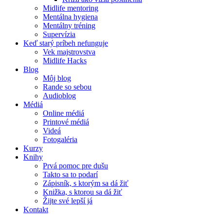
Midlife mentoring
Mentálna hygiena
Mentálny tréning
Supervízia
Keď starý príbeh nefunguje
Vek majstrovstva
Midlife Hacks
Blog
Môj blog
Rande so sebou
Audioblog
Médiá
Online médiá
Printové médiá
Videá
Fotogaléria
Kurzy
Knihy
Prvá pomoc pre dušu
Takto sa to podarí
Zápisník, s ktorým sa dá žiť
Knižka, s ktorou sa dá žiť
Žijte své lepší já
Kontakt