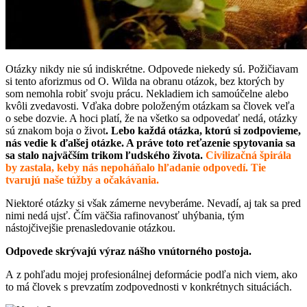
Otázky nikdy nie sú indiskrétne. Odpovede niekedy sú. Požičiavam
si tento aforizmus od O. Wilda na obranu otázok, bez ktorých by
som nemohla robiť svoju prácu. Nekladiem ich samoúčelne alebo
kvôli zvedavosti. Vďaka dobre položeným otázkam sa človek veľa
o sebe dozvie. A hoci platí, že na všetko sa odpovedať nedá, otázky
sú znakom boja o život
. Lebo každá otázka, ktorú si zodpovieme,
nás vedie k ďalšej otázke. A práve toto reťazenie spytovania sa
sa stalo najväčším trikom ľudského života.
Civilizačná špirála
by zastala, keby nás nepoháňalo hľadanie odpovedí. Tie
tvarujú naše túžby a očakávania.
Niektoré otázky si však zámerne nevyberáme. Nevadí, aj tak sa pred
nimi nedá ujsť. Čím väčšia rafinovanosť uhýbania, tým
nástojčivejšie prenasledovanie otázkou.
Odpovede skrývajú výraz nášho vnútorného postoja.
A z pohľadu mojej profesionálnej deformácie podľa nich viem, ako
to má človek s prevzatím zodpovednosti v konkrétnych situáciách.