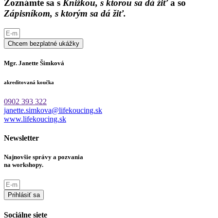
Zoznámte sa s
Knižkou, s ktorou sa dá žiť
a so
Zápisníkom, s ktorým sa dá žiť.
Chcem bezplatné ukážky
Mgr. Janette Šimková
akreditovaná koučka
0902 393 322
janette.simkova@lifekoucing.sk
www.lifekoucing.sk
Newsletter
Najnovšie správy a pozvania
na workshopy.
Prihlásiť sa
Sociálne siete