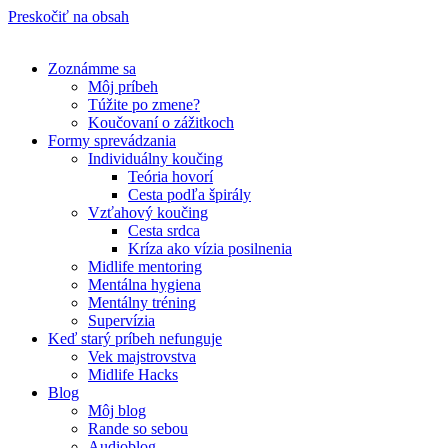
Preskočiť na obsah
Zoznámme sa
Môj príbeh
Túžite po zmene?
Koučovaní o zážitkoch
Formy sprevádzania
Individuálny koučing
Teória hovorí
Cesta podľa špirály
Vzťahový koučing
Cesta srdca
Kríza ako vízia posilnenia
Midlife mentoring
Mentálna hygiena
Mentálny tréning
Supervízia
Keď starý príbeh nefunguje
Vek majstrovstva
Midlife Hacks
Blog
Môj blog
Rande so sebou
Audioblog