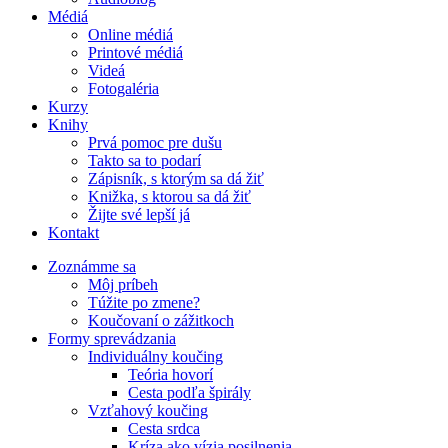
Médiá
Online médiá
Printové médiá
Videá
Fotogaléria
Kurzy
Knihy
Prvá pomoc pre dušu
Takto sa to podarí
Zápisník, s ktorým sa dá žiť
Knižka, s ktorou sa dá žiť
Žijte své lepší já
Kontakt
Zoznámme sa
Môj príbeh
Túžite po zmene?
Koučovaní o zážitkoch
Formy sprevádzania
Individuálny koučing
Teória hovorí
Cesta podľa špirály
Vzťahový koučing
Cesta srdca
Kríza ako vízia posilnenia