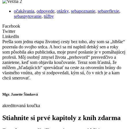
očakávania
,
odpovede
,
otázky
,
sebapoznanie
,
sebareflexie
,
sebaspytovanie
,
túžby
Facebook
Twitter
LinkedIn
Prešla som jednu etapu životnej cesty bez toho, aby som sa „hlbšie“
pozerala do svojho srdca. A hoci sa mi naplnil detský sen a roky
som pôsobila ako publicistka, moje pravé poslanie je v pomáhajúcej
profesii. Môj osobný zmysel života „prehovoril“ presvedčivo a
zanietene, keď som objavila koučovanie. Teraz som šťastná, že
môžem „hľadajúcich“ sprevádzať na ceste za otvorením brány do
vlastného vnútra, aby si zodpovedali, kým sú, čo v nich je a kam
chcú smerovať.
Mgr. Janette Šimková
akreditovaná koučka
Stiahnite si prvé kapitoly z kníh zdarma