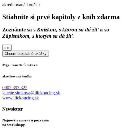
akreditovaná koučka
Stiahnite si prvé kapitoly z kníh zdarma
Zoznámte sa s
Knižkou, s ktorou sa dá žiť
a so
Zápisníkom, s ktorým sa dá žiť.
Chcem bezplatné ukážky
Mgr. Janette Šimková
akreditovaná koučka
0902 393 322
janette.simkova@lifekoucing.sk
www.lifekoucing.sk
Newsletter
Najnovšie správy a pozvania
na workshopy.