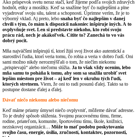
Ako príspevok svetu neraz stačí, keď žijeme podľa svojich zdravých
hodnôt, etiky a morálky. Keď sa snažíme byť čo najlepšími a plne
vyjadrovať svoju silu, talent a schopnosti. Úprimne verím, že je to
výborný vklad. Aj preto, lebo
snaha byť čo najlepším v danej
chvíli s tým, čo mám k dispozícii nakoniec inšpiruje iných. A to
ovplyvňuje svet. Len si predstavte niekoho, kto robí svoju
prácu rád, nech je akákoľvek. Cítite to? Zanechá to vo vás
dobrý pocit.
Mňa najväčšmi inšpirujú tí, ktorí žijú svoj život ako autentickí a
starostliví ľudia, ktorí veria tomu, čo robia a veria v dobro ľudí. Oni
sami možno nikdy nerozmýšľali o tom, že niečím niekomu
„prispievajú“ alebo niečomu slúžia.
Ja to však vždy ocením, lebo
mňa samu to poháňa k tomu, aby som sa snažila urobiť svet
lepším miestom pre život – aj keď len v okruhu tých ľudí,
ktorých stretnem.
Viem, že oni to radi posunú ďalej. Takto sa to
postupne dostane ďalej a ďalej.
Dávať niečo niekomu alebo niečomu
Keď máme priamy úmysel niečo ovplyvniť, môžeme dávať adresne.
To je druhý spôsob slúženia. Svojmu pracovnému tímu, firme,
rodine, priateľom, komunite, športovému tímu, škole, knižnici,
neziskovej organizácii…
Môže to mať podobu poskytovania
svojho času, energie, úsilia, zručností, kontaktov, pozornosti,