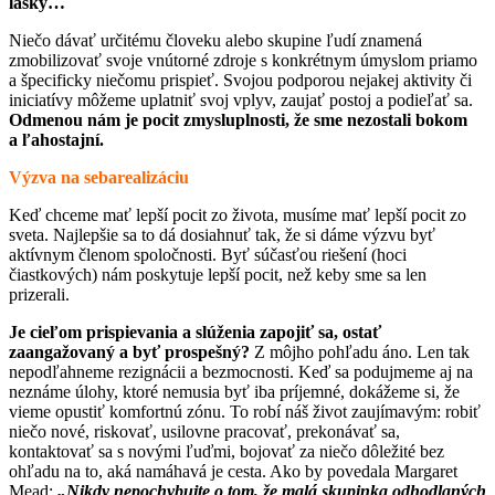
lásky…
Niečo dávať určitému človeku alebo skupine ľudí znamená
zmobilizovať svoje vnútorné zdroje s konkrétnym úmyslom priamo
a špecificky niečomu prispieť. Svojou podporou nejakej aktivity či
iniciatívy môžeme uplatniť svoj vplyv, zaujať postoj a podieľať sa.
Odmenou nám je pocit zmysluplnosti, že sme nezostali bokom
a ľahostajní.
Výzva na sebarealizáciu
Keď chceme mať lepší pocit zo života, musíme mať lepší pocit zo
sveta. Najlepšie sa to dá dosiahnuť tak, že si dáme výzvu byť
aktívnym členom spoločnosti. Byť súčasťou riešení (hoci
čiastkových) nám poskytuje lepší pocit, než keby sme sa len
prizerali.
Je cieľom prispievania a slúženia zapojiť sa, ostať
zaangažovaný a byť prospešný?
Z môjho pohľadu áno. Len tak
nepodľahneme rezignácii a bezmocnosti. Keď sa podujmeme aj na
neznáme úlohy, ktoré nemusia byť iba príjemné, dokážeme si, že
vieme opustiť komfortnú zónu. To robí náš život zaujímavým: robiť
niečo nové, riskovať, usilovne pracovať, prekonávať sa,
kontaktovať sa s novými ľuďmi, bojovať za niečo dôležité bez
ohľadu na to, aká namáhavá je cesta. Ako by povedala Margaret
Mead:
„Nikdy nepochybujte o tom, že malá skupinka odhodlaných