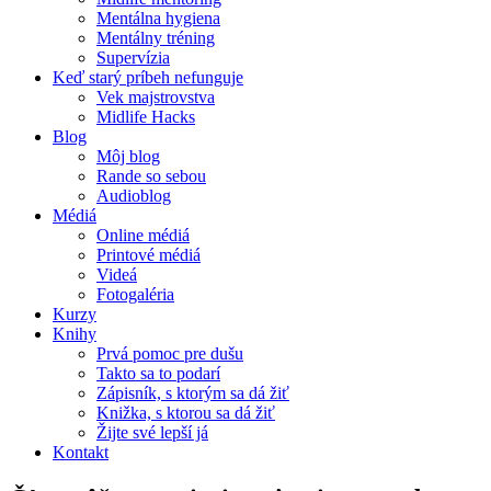
Mentálna hygiena
Mentálny tréning
Supervízia
Keď starý príbeh nefunguje
Vek majstrovstva
Midlife Hacks
Blog
Môj blog
Rande so sebou
Audioblog
Médiá
Online médiá
Printové médiá
Videá
Fotogaléria
Kurzy
Knihy
Prvá pomoc pre dušu
Takto sa to podarí
Zápisník, s ktorým sa dá žiť
Knižka, s ktorou sa dá žiť
Žijte své lepší já
Kontakt