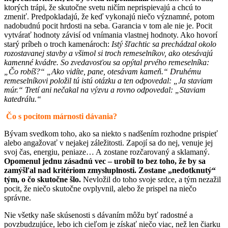
ktorých trápi, že skutočne svetu ničím neprispievajú a chcú to
zmeniť. Predpokladajú, že keď vykonajú niečo významné, potom
nadobudnú pocit hrdosti na seba. Garancia v tom ale nie je. Pocit
vytvárať hodnoty závisí od vnímania vlastnej hodnoty. Ako hovorí
starý príbeh o troch kamenároch:
Istý šľachtic sa prechádzal okolo
rozostavanej stavby a všimol si troch remeselníkov, ako otesávajú
kamenné kvádre. So zvedavosťou sa opýtal prvého remeselníka:
„Čo robíš?“ „Ako vidíte, pane, otesávam kameň.“ Druhému
remeselníkovi položil tú istú otázku a ten odpovedal: „Ja staviam
múr.“ Tretí ani nečakal na výzvu a rovno odpovedal: „Staviam
katedrálu.“
Čo s pocitom márnosti dávania?
Bývam svedkom toho, ako sa niekto s nadšením rozhodne prispieť
alebo angažovať v nejakej záležitosti. Zapojí sa do nej, venuje jej
svoj čas, energiu, peniaze… A zostane rozčarovaný a sklamaný.
Opomenul jednu zásadnú vec – urobil to bez toho, že by sa
zamýšľal nad kritériom zmysluplnosti. Zostane „nedotknutý“
tým, o čo skutočne šlo.
Nevložil do toho svoje srdce, a tým nezažil
pocit, že niečo skutočne ovplyvnil, alebo že prispel na niečo
správne.
Nie všetky naše skúsenosti s dávaním môžu byť radostné a
povzbudzujúce, lebo ich cieľom je získať niečo viac, než len čiarku