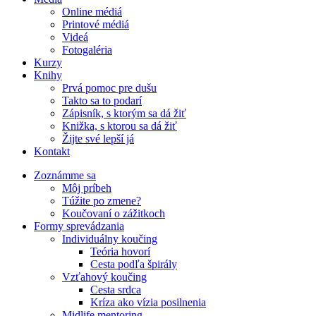
Online médiá
Printové médiá
Videá
Fotogaléria
Kurzy
Knihy
Prvá pomoc pre dušu
Takto sa to podarí
Zápisník, s ktorým sa dá žiť
Knižka, s ktorou sa dá žiť
Žijte své lepší já
Kontakt
Zoznámme sa
Môj príbeh
Túžite po zmene?
Koučovaní o zážitkoch
Formy sprevádzania
Individuálny koučing
Teória hovorí
Cesta podľa špirály
Vzťahový koučing
Cesta srdca
Kríza ako vízia posilnenia
Midlife mentoring