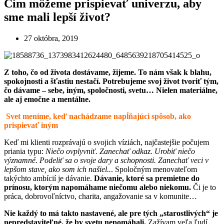
Čím môžeme prispievať univerzu, aby
sme mali lepší život?
27 októbra, 2019
Z toho, čo od života dostávame, žijeme. To nám však k blahu,
spokojnosti a šťastiu nestačí. Potrebujeme svoj život tvoriť tým,
čo dávame – sebe, iným, spoločnosti, svetu…
Nielen materiálne,
ale aj emočne a mentálne.
Svet meníme, keď nachádzame napĺňajúci spôsob, ako
prispievať iným
Keď mi klienti rozprávajú o svojich víziách, najčastejšie počujem
priania typu:
Niečo ovplyvniť. Zanechať odkaz. Urobiť niečo
významné. Podeliť sa o svoje dary a schopnosti. Zanechať veci v
lepšom stave, ako som ich našiel..
. Spoločným menovateľom
takýchto ambícií je dávanie.
Dávanie, ktoré sa premietne do
prínosu, ktorým napomáhame niečomu alebo niekomu.
Či je to
práca, dobrovoľníctvo, charita, angažovanie sa v komunite…
Nie každý to má takto nastavené, ale pre tých „starostlivých“ je
nepredstaviteľné, že by svetu nepomáhali.
Zažívam veľa ľudí,