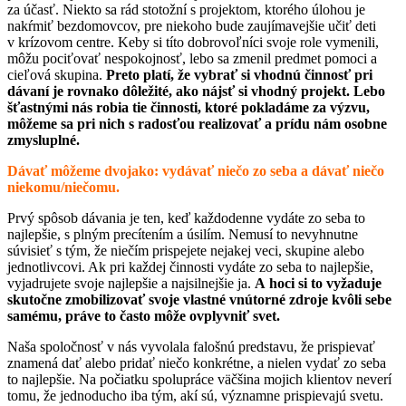
za účasť. Niekto sa rád stotožní s projektom, ktorého úlohou je
nakŕmiť bezdomovcov, pre niekoho bude zaujímavejšie učiť deti
v krízovom centre. Keby si títo dobrovoľníci svoje role vymenili,
môžu pociťovať nespokojnosť, lebo sa zmenil predmet pomoci a
cieľová skupina.
Preto platí, že vybrať si vhodnú činnosť pri
dávaní je rovnako dôležité, ako nájsť si vhodný projekt. Lebo
šťastnými nás robia tie činnosti, ktoré pokladáme za výzvu,
môžeme sa pri nich s radosťou realizovať a prídu nám osobne
zmysluplné.
Dávať môžeme dvojako: vydávať niečo zo seba a dávať niečo
niekomu/niečomu.
Prvý spôsob dávania je ten, keď každodenne vydáte zo seba to
najlepšie, s plným precítením a úsilím. Nemusí to nevyhnutne
súvisieť s tým, že niečím prispejete nejakej veci, skupine alebo
jednotlivcovi. Ak pri každej činnosti vydáte zo seba to najlepšie,
vyjadrujete svoje najlepšie a najsilnejšie ja.
A hoci si to vyžaduje
skutočne zmobilizovať svoje vlastné vnútorné zdroje kvôli sebe
samému, práve to často môže ovplyvniť svet.
Naša spoločnosť v nás vyvolala falošnú predstavu, že prispievať
znamená dať alebo pridať niečo konkrétne, a nielen vydať zo seba
to najlepšie. Na počiatku spolupráce väčšina mojich klientov neverí
tomu, že jednoducho iba tým, akí sú, významne prispievajú svetu.