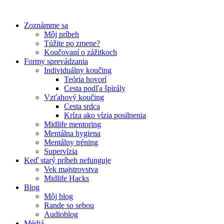
Preskočiť
na
Zoznámme sa
obsah
Môj príbeh
Túžite po zmene?
Koučovaní o zážitkoch
Formy sprevádzania
Individuálny koučing
Teória hovorí
Cesta podľa špirály
Vzťahový koučing
Cesta srdca
Kríza ako vízia posilnenia
Midlife mentoring
Mentálna hygiena
Mentálny tréning
Supervízia
Keď starý príbeh nefunguje
Vek majstrovstva
Midlife Hacks
Blog
Môj blog
Rande so sebou
Audioblog
Médiá