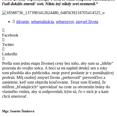
ľudí dokáže zmeniť svet. Nikto iný nikdy svet nezmenil.“
dávanie
,
sebarealizácia
,
sebarozvoj
,
zmysel života
Facebook
Twitter
LinkedIn
Prešla som jednu etapu životnej cesty bez toho, aby som sa „hlbšie“
pozerala do svojho srdca. A hoci sa mi naplnil detský sen a roky
som pôsobila ako publicistka, moje pravé poslanie je v pomáhajúcej
profesii. Môj osobný zmysel života „prehovoril“ presvedčivo a
zanietene, keď som objavila koučovanie. Teraz som šťastná, že
môžem „hľadajúcich“ sprevádzať na ceste za otvorením brány do
vlastného vnútra, aby si zodpovedali, kým sú, čo v nich je a kam
chcú smerovať.
Mgr. Janette Šimková