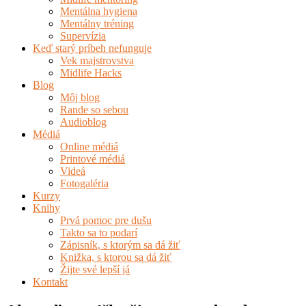
Mentálna hygiena
Mentálny tréning
Supervízia
Keď starý príbeh nefunguje
Vek majstrovstva
Midlife Hacks
Blog
Môj blog
Rande so sebou
Audioblog
Médiá
Online médiá
Printové médiá
Videá
Fotogaléria
Kurzy
Knihy
Prvá pomoc pre dušu
Takto sa to podarí
Zápisník, s ktorým sa dá žiť
Knižka, s ktorou sa dá žiť
Žijte své lepší já
Kontakt