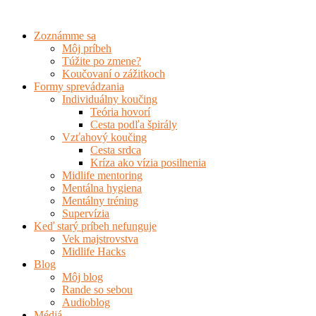
Preskočiť
na
Zoznámme sa
obsah
Môj príbeh
Túžite po zmene?
Koučovaní o zážitkoch
Formy sprevádzania
Individuálny koučing
Teória hovorí
Cesta podľa špirály
Vzťahový koučing
Cesta srdca
Kríza ako vízia posilnenia
Midlife mentoring
Mentálna hygiena
Mentálny tréning
Supervízia
Keď starý príbeh nefunguje
Vek majstrovstva
Midlife Hacks
Blog
Môj blog
Rande so sebou
Audioblog
Médiá