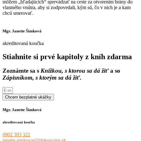
môžem „hľadajúcich“ sprevádzať na ceste za otvorením brány do
vlastného vnútra, aby si zodpovedali, kým sú, čo v nich je a kam
chcú smerovať.
Mgr. Janette Šimková
akreditovaná koučka
Stiahnite si prvé kapitoly z kníh zdarma
Zoznámte sa s
Knižkou, s ktorou sa dá žiť
a so
Zápisníkom, s ktorým sa dá žiť.
Chcem bezplatné ukážky
Mgr. Janette Šimková
akreditovaná koučka
0902 393 322
janette.simkova@lifekoucing.sk