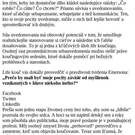
len tým, keby im dostatočne dlho kládol nasledujúce otázky: „Čo
robíte? Čo cítite? Čo chcete?“ Priamo súvisia s uvedomovaním,
ktoré uľahčuje sebapoznanie, sebaprijatie a tiež komunikáciu. Ten,
kto si svoje pocity uvedomuje, môže o nich tiež lepšie hovoriť a
sprostredkovať ich druhým.
Sila uvedomovania má obrovský potenciál v tom, že umožňuje
realistickejšie stanovovanie si cieľov a následne ich ľahšie
dosahovanie. To je aj jedna z kľúčových úloh life koučingu.
Osobný rast prostredníctvom sebauvedomenia možno riešiť práve
koučingovým sedením, ktoré dokáže pomôcť pri bežných
problémoch a starostiach.
Life kouč vás dokáže presvedčiť o pravdivosti tvrdenia Emersona:
„Prečo by mali byť moje pocity závislé od myšlienok
vzniknutých v hlave niekoho iného?“
Facebook
Twitter
LinkedIn
Prešla som jednu etapu životnej cesty bez toho, aby som sa „hlbšie“
pozerala do svojho srdca. A hoci sa mi naplnil detský sen a roky
som pôsobila ako publicistka, moje pravé poslanie je v pomáhajúcej
profesii. Môj osobný zmysel života „prehovoril“ presvedčivo a
zanietene, keď som objavila koučovanie. Teraz som šťastná, že