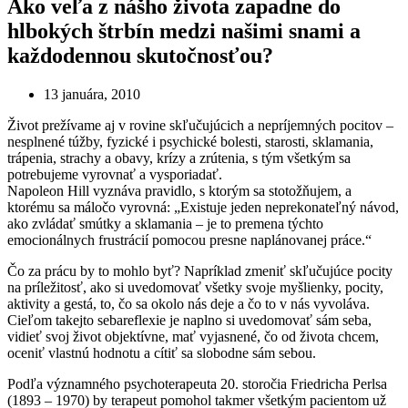
Ako veľa z nášho života zapadne do
hlbokých štrbín medzi našimi snami a
každodennou skutočnosťou?
13 januára, 2010
Život prežívame aj v rovine skľučujúcich a nepríjemných pocitov –
nesplnené túžby, fyzické i psychické bolesti, starosti, sklamania,
trápenia, strachy a obavy, krízy a zrútenia, s tým všetkým sa
potrebujeme vyrovnať a vysporiadať.
Napoleon Hill vyznáva pravidlo, s ktorým sa stotožňujem, a
ktorému sa máločo vyrovná: „Existuje jeden neprekonateľný návod,
ako zvládať smútky a sklamania – je to premena týchto
emocionálnych frustrácií pomocou presne naplánovanej práce.“
Čo za prácu by to mohlo byť? Napríklad zmeniť skľučujúce pocity
na príležitosť, ako si uvedomovať všetky svoje myšlienky, pocity,
aktivity a gestá, to, čo sa okolo nás deje a čo to v nás vyvoláva.
Cieľom takejto sebareflexie je naplno si uvedomovať sám seba,
vidieť svoj život objektívne, mať vyjasnené, čo od života chcem,
oceniť vlastnú hodnotu a cítiť sa slobodne sám sebou.
Podľa významného psychoterapeuta 20. storočia Friedricha Perlsa
(1893 – 1970) by terapeut pomohol takmer všetkým pacientom už