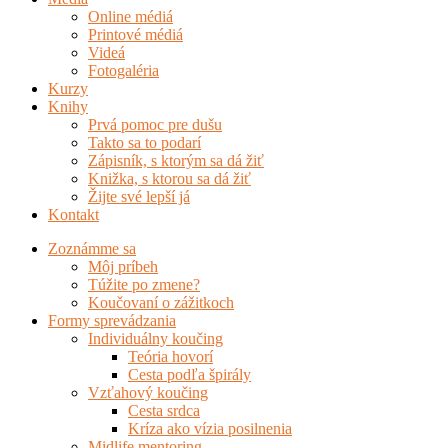
Online médiá
Printové médiá
Videá
Fotogaléria
Kurzy
Knihy
Prvá pomoc pre dušu
Takto sa to podarí
Zápisník, s ktorým sa dá žiť
Knižka, s ktorou sa dá žiť
Žijte své lepší já
Kontakt
Zoznámme sa
Môj príbeh
Túžite po zmene?
Koučovaní o zážitkoch
Formy sprevádzania
Individuálny koučing
Teória hovorí
Cesta podľa špirály
Vzťahový koučing
Cesta srdca
Kríza ako vízia posilnenia
Midlife mentoring