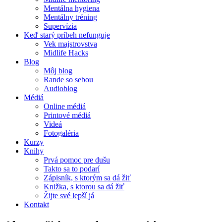
Mentálna hygiena
Mentálny tréning
Supervízia
Keď starý príbeh nefunguje
Vek majstrovstva
Midlife Hacks
Blog
Môj blog
Rande so sebou
Audioblog
Médiá
Online médiá
Printové médiá
Videá
Fotogaléria
Kurzy
Knihy
Prvá pomoc pre dušu
Takto sa to podarí
Zápisník, s ktorým sa dá žiť
Knižka, s ktorou sa dá žiť
Žijte své lepší já
Kontakt