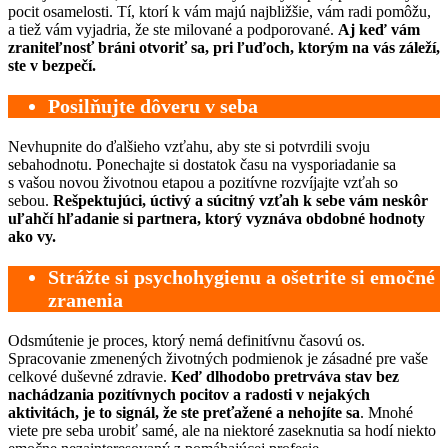
pocit osamelosti. Tí, ktorí k vám majú najbližšie, vám radi pomôžu,
a tiež vám vyjadria, že ste milované a podporované.
Aj keď vám
zraniteľnosť bráni otvoriť sa, pri ľuďoch, ktorým na vás záleží,
ste v bezpečí.
Posilňujte dôveru v seba
Nevhupnite do ďalšieho vzťahu, aby ste si potvrdili svoju
sebahodnotu. Ponechajte si dostatok času na vysporiadanie sa
s vašou novou životnou etapou a pozitívne rozvíjajte vzťah so
sebou.
Rešpektujúci, úctivý a súcitný vzťah k sebe vám neskôr
uľahčí hľadanie si partnera, ktorý vyznáva obdobné hodnoty
ako vy.
Strážte si psychohygienu a ošetrite si emočné
zranenia
Odsmútenie je proces, ktorý nemá definitívnu časovú os.
Spracovanie zmenených životných podmienok je zásadné pre vaše
celkové duševné zdravie.
Keď dlhodobo pretrváva stav bez
nachádzania pozitívnych pocitov a radosti v nejakých
aktivitách, je to signál, že ste preťažené a nehojíte sa
. Mnohé
viete pre seba urobiť samé, ale na niektoré zaseknutia sa hodí niekto