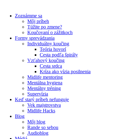
Preskočiť
na
Zoznámme sa
obsah
Môj príbeh
Túžite po zmene?
Koučovaní o zážitkoch
Formy sprevádzania
Individuálny koučing
Teória hovorí
Cesta podľa špirály
Vzťahový koučing
Cesta srdca
Kríza ako vízia posilnenia
Midlife mentoring
Mentálna hygiena
Mentálny tréning
Supervízia
Keď starý príbeh nefunguje
Vek majstrovstva
Midlife Hacks
Blog
Môj blog
Rande so sebou
Audioblog
Médiá