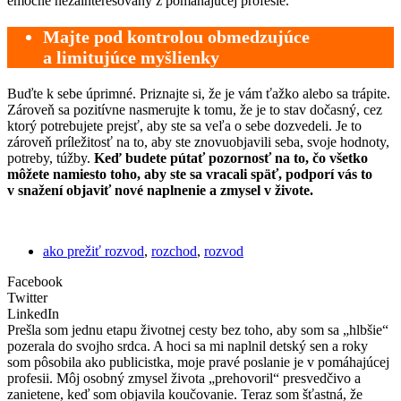
emočne nezainteresovaný z pomáhajúcej profesie.
Majte pod kontrolou obmedzujúce
a limitujúce myšlienky
Buďte k sebe úprimné. Priznajte si, že je vám ťažko alebo sa trápite.
Zároveň sa pozitívne nasmerujte k tomu, že je to stav dočasný, cez
ktorý potrebujete prejsť, aby ste sa veľa o sebe dozvedeli. Je to
zároveň príležitosť na to, aby ste znovuobjavili seba, svoje hodnoty,
potreby, túžby.
Keď budete pútať pozornosť na to, čo všetko
môžete namiesto toho, aby ste sa vracali späť, podporí vás to
v snažení objaviť nové naplnenie a zmysel v živote.
ako prežiť rozvod
,
rozchod
,
rozvod
Facebook
Twitter
LinkedIn
Prešla som jednu etapu životnej cesty bez toho, aby som sa „hlbšie“
pozerala do svojho srdca. A hoci sa mi naplnil detský sen a roky
som pôsobila ako publicistka, moje pravé poslanie je v pomáhajúcej
profesii. Môj osobný zmysel života „prehovoril“ presvedčivo a
zanietene, keď som objavila koučovanie. Teraz som šťastná, že