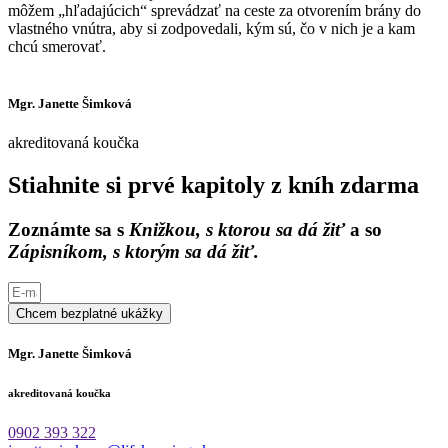
môžem „hľadajúcich“ sprevádzať na ceste za otvorením brány do
vlastného vnútra, aby si zodpovedali, kým sú, čo v nich je a kam
chcú smerovať.
Mgr. Janette Šimková
akreditovaná koučka
Stiahnite si prvé kapitoly z kníh zdarma
Zoznámte sa s
Knižkou, s ktorou sa dá žiť
a so
Zápisníkom, s ktorým sa dá žiť.
Chcem bezplatné ukážky
Mgr. Janette Šimková
akreditovaná koučka
0902 393 322