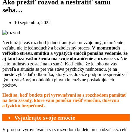
Ako prežiť rozvod a nestratiť samu
seba…
10 septembra, 2022
Nech už je váš rozchod jednostranný alebo vzájomný, ukončenie
vzťahu nie je jednoduchý a bezbolestný proces.
V momentoch
veľkého stresu, smútku a vypätých emócií pomáha vedomie, že
aj táto fáza vášho života má svoje ohraničenie a uzavrie sa.
Nie
je to hrdinstvo zostať na to samé. Keď cítite, že je toho na vás
priveľa a situácia sa pre vás stáva psychicky neúnosnou, je na
mieste vyhľadať odborníka, ktorý vás dokáže podporne sprevádzať
týmto záťažovým obdobím plným intenzívne poskakujúcich
pocitov.
Hodí sa, keď budete pri vyrovnávaní sa s rozchodom pamätať
na tieto zásady, ktoré vám pomôžu riešiť emočnú, duševnú
a fyzickú bezpečnosť.
Vyjadrujte svoje emócie
V procese vyrovnávania sa s rozvodom budete prechádzať cez celú