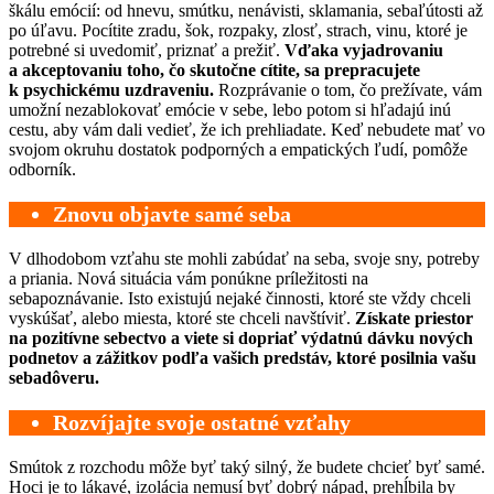
škálu emócií: od hnevu, smútku, nenávisti, sklamania, sebaľútosti až
po úľavu. Pocítite zradu, šok, rozpaky, zlosť, strach, vinu, ktoré je
potrebné si uvedomiť, priznať a prežiť.
Vďaka vyjadrovaniu
a akceptovaniu toho, čo skutočne cítite, sa prepracujete
k psychickému uzdraveniu.
Rozprávanie o tom, čo prežívate, vám
umožní nezablokovať emócie v sebe, lebo potom si hľadajú inú
cestu, aby vám dali vedieť, že ich prehliadate. Keď nebudete mať vo
svojom okruhu dostatok podporných a empatických ľudí, pomôže
odborník.
Znovu objavte samé seba
V dlhodobom vzťahu ste mohli zabúdať na seba, svoje sny, potreby
a priania. Nová situácia vám ponúkne príležitosti na
sebapoznávanie. Isto existujú nejaké činnosti, ktoré ste vždy chceli
vyskúšať, alebo miesta, ktoré ste chceli navštíviť.
Získate priestor
na pozitívne sebectvo a viete si dopriať výdatnú dávku nových
podnetov a zážitkov podľa vašich predstáv, ktoré posilnia vašu
sebadôveru.
Rozvíjajte svoje ostatné vzťahy
Smútok z rozchodu môže byť taký silný, že budete chcieť byť samé.
Hoci je to lákavé, izolácia nemusí byť dobrý nápad, prehĺbila by