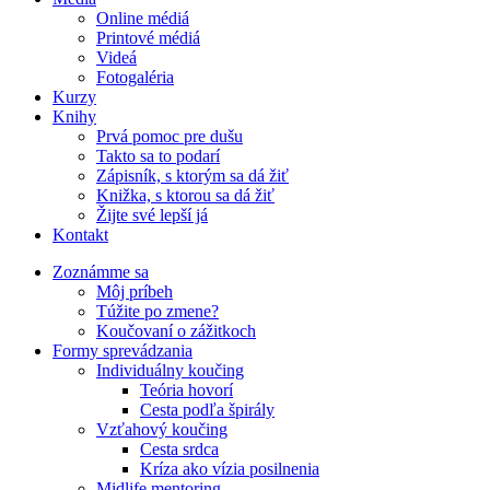
Online médiá
Printové médiá
Videá
Fotogaléria
Kurzy
Knihy
Prvá pomoc pre dušu
Takto sa to podarí
Zápisník, s ktorým sa dá žiť
Knižka, s ktorou sa dá žiť
Žijte své lepší já
Kontakt
Zoznámme sa
Môj príbeh
Túžite po zmene?
Koučovaní o zážitkoch
Formy sprevádzania
Individuálny koučing
Teória hovorí
Cesta podľa špirály
Vzťahový koučing
Cesta srdca
Kríza ako vízia posilnenia
Midlife mentoring