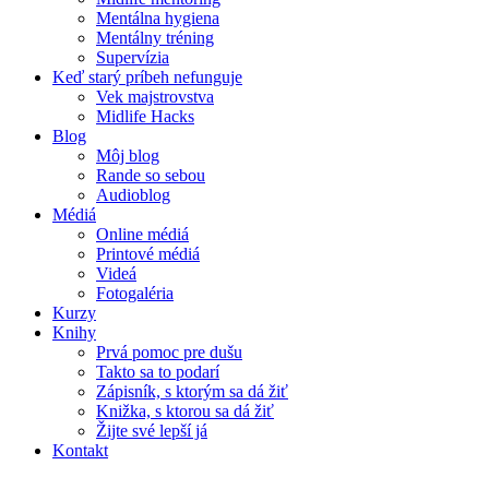
Mentálna hygiena
Mentálny tréning
Supervízia
Keď starý príbeh nefunguje
Vek majstrovstva
Midlife Hacks
Blog
Môj blog
Rande so sebou
Audioblog
Médiá
Online médiá
Printové médiá
Videá
Fotogaléria
Kurzy
Knihy
Prvá pomoc pre dušu
Takto sa to podarí
Zápisník, s ktorým sa dá žiť
Knižka, s ktorou sa dá žiť
Žijte své lepší já
Kontakt