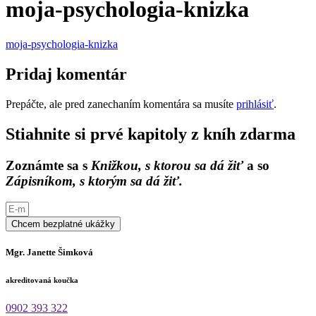
moja-psychologia-knizka
moja-psychologia-knizka
Pridaj komentár
Prepáčte, ale pred zanechaním komentára sa musíte
prihlásiť
.
Stiahnite si prvé kapitoly z kníh zdarma
Zoznámte sa s
Knižkou, s ktorou sa dá žiť
a so
Zápisníkom, s ktorým sa dá žiť.
Chcem bezplatné ukážky
Mgr. Janette Šimková
akreditovaná koučka
0902 393 322