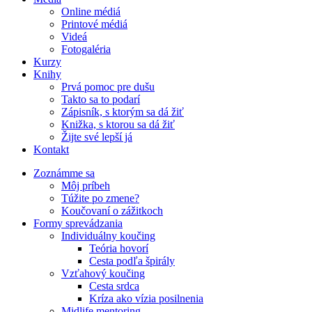
Online médiá
Printové médiá
Videá
Fotogaléria
Kurzy
Knihy
Prvá pomoc pre dušu
Takto sa to podarí
Zápisník, s ktorým sa dá žiť
Knižka, s ktorou sa dá žiť
Žijte své lepší já
Kontakt
Zoznámme sa
Môj príbeh
Túžite po zmene?
Koučovaní o zážitkoch
Formy sprevádzania
Individuálny koučing
Teória hovorí
Cesta podľa špirály
Vzťahový koučing
Cesta srdca
Kríza ako vízia posilnenia
Midlife mentoring