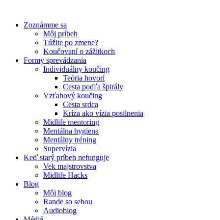
Preskočiť
na
Zoznámme sa
obsah
Môj príbeh
Túžite po zmene?
Koučovaní o zážitkoch
Formy sprevádzania
Individuálny koučing
Teória hovorí
Cesta podľa špirály
Vzťahový koučing
Cesta srdca
Kríza ako vízia posilnenia
Midlife mentoring
Mentálna hygiena
Mentálny tréning
Supervízia
Keď starý príbeh nefunguje
Vek majstrovstva
Midlife Hacks
Blog
Môj blog
Rande so sebou
Audioblog
Médiá