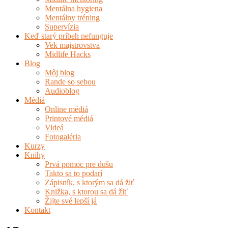
Mentálna hygiena
Mentálny tréning
Supervízia
Keď starý príbeh nefunguje
Vek majstrovstva
Midlife Hacks
Blog
Môj blog
Rande so sebou
Audioblog
Médiá
Online médiá
Printové médiá
Videá
Fotogaléria
Kurzy
Knihy
Prvá pomoc pre dušu
Takto sa to podarí
Zápisník, s ktorým sa dá žiť
Knižka, s ktorou sa dá žiť
Žijte své lepší já
Kontakt