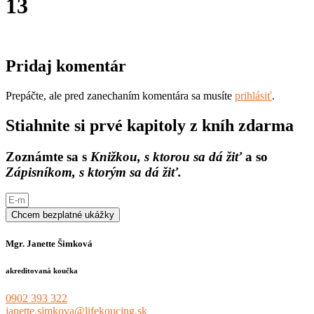
13
Pridaj komentár
Prepáčte, ale pred zanechaním komentára sa musíte
prihlásiť
.
Stiahnite si prvé kapitoly z kníh zdarma
Zoznámte sa s
Knižkou, s ktorou sa dá žiť
a so
Zápisníkom, s ktorým sa dá žiť.
Chcem bezplatné ukážky
Mgr. Janette Šimková
akreditovaná koučka
0902 393 322
janette.simkova@lifekoucing.sk