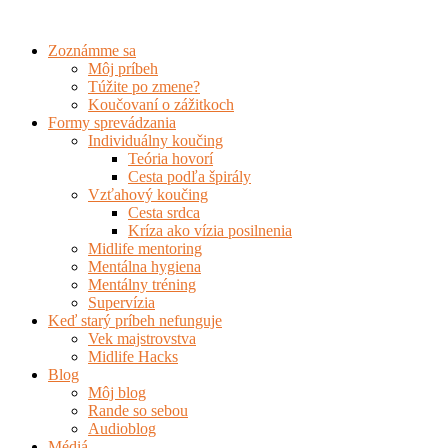
Preskočiť
na
Zoznámme sa
obsah
Môj príbeh
Túžite po zmene?
Koučovaní o zážitkoch
Formy sprevádzania
Individuálny koučing
Teória hovorí
Cesta podľa špirály
Vzťahový koučing
Cesta srdca
Kríza ako vízia posilnenia
Midlife mentoring
Mentálna hygiena
Mentálny tréning
Supervízia
Keď starý príbeh nefunguje
Vek majstrovstva
Midlife Hacks
Blog
Môj blog
Rande so sebou
Audioblog
Médiá