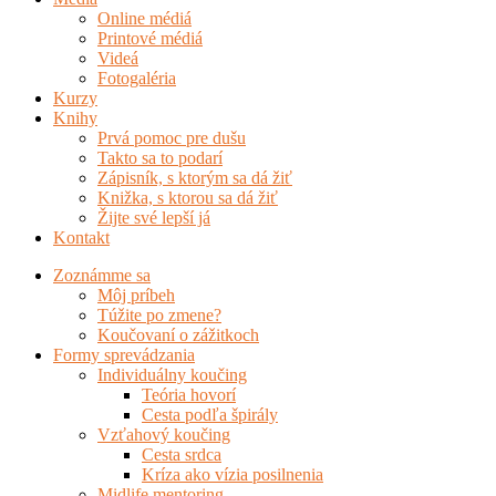
Online médiá
Printové médiá
Videá
Fotogaléria
Kurzy
Knihy
Prvá pomoc pre dušu
Takto sa to podarí
Zápisník, s ktorým sa dá žiť
Knižka, s ktorou sa dá žiť
Žijte své lepší já
Kontakt
Zoznámme sa
Môj príbeh
Túžite po zmene?
Koučovaní o zážitkoch
Formy sprevádzania
Individuálny koučing
Teória hovorí
Cesta podľa špirály
Vzťahový koučing
Cesta srdca
Kríza ako vízia posilnenia
Midlife mentoring