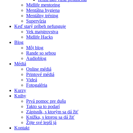
Midlife mentoring
Mentálna hygiena
Mentálny tréning
Supervízia
Keď starý príbeh nefunguje
Vek majstrovstva
Midlife Hacks
Blog
Môj blog
Rande so sebou
Audioblog
Médiá
Online médiá
Printové médiá
Videá
Fotogaléria
Kurzy
Knihy
Prvá pomoc pre dušu
Takto sa to podarí
Zápisník, s ktorým sa dá žiť
Knižka, s ktorou sa dá žiť
Žijte své lepší já
Kontakt