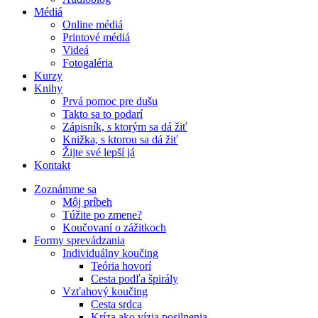
Médiá
Online médiá
Printové médiá
Videá
Fotogaléria
Kurzy
Knihy
Prvá pomoc pre dušu
Takto sa to podarí
Zápisník, s ktorým sa dá žiť
Knižka, s ktorou sa dá žiť
Žijte své lepší já
Kontakt
Zoznámme sa
Môj príbeh
Túžite po zmene?
Koučovaní o zážitkoch
Formy sprevádzania
Individuálny koučing
Teória hovorí
Cesta podľa špirály
Vzťahový koučing
Cesta srdca
Kríza ako vízia posilnenia