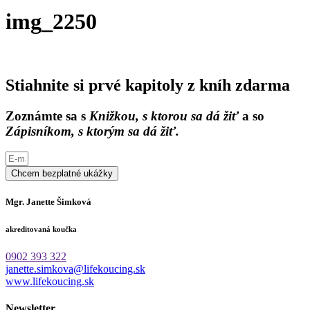
img_2250
Stiahnite si prvé kapitoly z kníh zdarma
Zoznámte sa s
Knižkou, s ktorou sa dá žiť
a so
Zápisníkom, s ktorým sa dá žiť.
Chcem bezplatné ukážky
Mgr. Janette Šimková
akreditovaná koučka
0902 393 322
janette.simkova@lifekoucing.sk
www.lifekoucing.sk
Newsletter