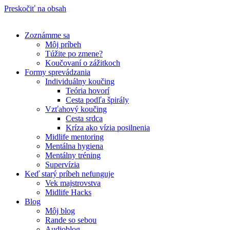
Preskočiť na obsah
Zoznámme sa
Môj príbeh
Túžite po zmene?
Koučovaní o zážitkoch
Formy sprevádzania
Individuálny koučing
Teória hovorí
Cesta podľa špirály
Vzťahový koučing
Cesta srdca
Kríza ako vízia posilnenia
Midlife mentoring
Mentálna hygiena
Mentálny tréning
Supervízia
Keď starý príbeh nefunguje
Vek majstrovstva
Midlife Hacks
Blog
Môj blog
Rande so sebou
Audioblog