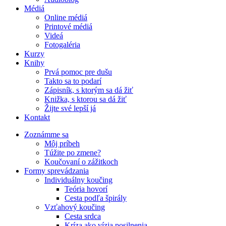
Médiá
Online médiá
Printové médiá
Videá
Fotogaléria
Kurzy
Knihy
Prvá pomoc pre dušu
Takto sa to podarí
Zápisník, s ktorým sa dá žiť
Knižka, s ktorou sa dá žiť
Žijte své lepší já
Kontakt
Zoznámme sa
Môj príbeh
Túžite po zmene?
Koučovaní o zážitkoch
Formy sprevádzania
Individuálny koučing
Teória hovorí
Cesta podľa špirály
Vzťahový koučing
Cesta srdca
Kríza ako vízia posilnenia