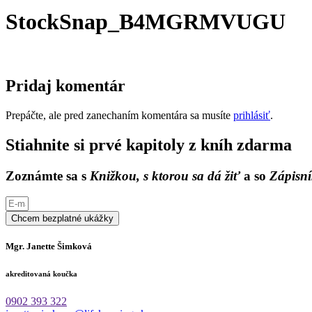
StockSnap_B4MGRMVUGU
Pridaj komentár
Prepáčte, ale pred zanechaním komentára sa musíte
prihlásiť
.
Stiahnite si prvé kapitoly z kníh zdarma
Zoznámte sa s
Knižkou, s ktorou sa dá žiť
a so
Zápisní
Chcem bezplatné ukážky
Mgr. Janette Šimková
akreditovaná koučka
0902 393 322