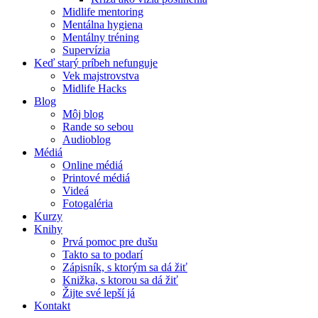
Midlife mentoring
Mentálna hygiena
Mentálny tréning
Supervízia
Keď starý príbeh nefunguje
Vek majstrovstva
Midlife Hacks
Blog
Môj blog
Rande so sebou
Audioblog
Médiá
Online médiá
Printové médiá
Videá
Fotogaléria
Kurzy
Knihy
Prvá pomoc pre dušu
Takto sa to podarí
Zápisník, s ktorým sa dá žiť
Knižka, s ktorou sa dá žiť
Žijte své lepší já
Kontakt