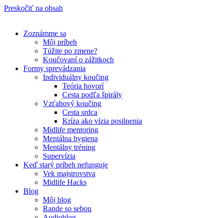
Preskočiť na obsah
Zoznámme sa
Môj príbeh
Túžite po zmene?
Koučovaní o zážitkoch
Formy sprevádzania
Individuálny koučing
Teória hovorí
Cesta podľa špirály
Vzťahový koučing
Cesta srdca
Kríza ako vízia posilnenia
Midlife mentoring
Mentálna hygiena
Mentálny tréning
Supervízia
Keď starý príbeh nefunguje
Vek majstrovstva
Midlife Hacks
Blog
Môj blog
Rande so sebou
Audioblog